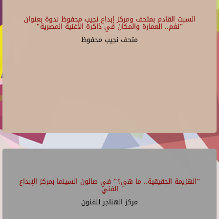
السبت القادم بمتحف ومركز إبداع نجيب محفوظ ندوة بعنوان
"نغم.. العمارة والمكان في ذاكرة الأغنية المصرية"
متحف نجيب محفوظ
"الهزيمة الحقيقية.. ما هي؟" في صالون السينما بمركز الإبداع
الفني
مركز الهناجر للفنون