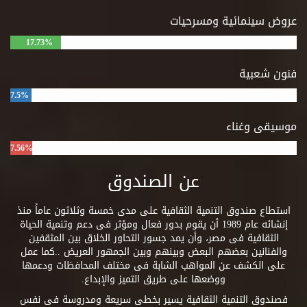
عروض سينمائية ومسرحيات
17.73%
فنون شعبية
7.5%
موسيقى وغناء
7.56%
عن الصندوق
استطاع صندوق التنمية الثقافية على مدى خمسة وثلاثون عاماً منذ
إنشائه عام 1989 أن يقوم بدور فعال ومؤثر فى دعم وتنمية الحياة
الثقافية فى مصر، وأن يمد جسور التحاور الخلاق بين المثقفين
والفنانين بعضهم البعض وبينهم وبين الجمهور العريض ..كما عمل
على الكشف عن المواهب الشابة فى مختلف المحافظات ودعمها
ووضعها على طريق التميز والإبداع.
فصندوق التنمية الثقافية يسير بخطى سريعة ومدروسة فى نفس