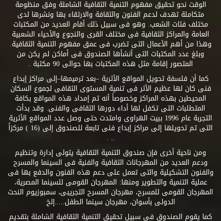
الوقت نحو تحقيق مفهوم التنمية الثقافية الشاملة وفق منظومة
متكاملة تهدف لدعم الفنون والثقافة والارتقاء بها ونشرها لدى
مختلف فئات الشعب. وهو فى سبيل ذلك أقام العديد من المكتبات
العامة والمراكز الثقافية فى مختلف القرى والنجوع والأحياء الشعبية
وهذا من أهم الأعمال التى تضرب فى عمق مفهوم التنمية الثقافية.
وبلغ عدد المكتبات التى أنشأها الصندوق فى أماكن لم يكن من
المتصور إقامة مثل هذه المكتبات بها حوالى 90 مكتبة .
كما أن فلسفة تحويل المواقع الأثرية –بعد ترميمها–إلى مراكز إبداع
فنى كان لها عظيم الأثر فى تنمية المستوى الثقافى لجموع السكان
المحيطين بهذه المراكز وخصوصاً أنه تم إمداد هذه المواقع بكافة
المتطلبات التى تكفل لها أداء دورها الثقافى والفنى. وقد بدأت
التجربة عام 1996 ببيت الهراوى وامتدت حتى وصل عدد المواقع الأثرية
التى تم تحويلها إلى مراكز إبداع فنى تابعة للصندوق إلى (16 ) مركزاً
.. .
ومن ناحية أخرى فإن صندوق التنمية الثقافية يتولى إدارة وتنظيم
ودعم العديد من المهرجانات الثقافية والفنية فى السينما والمسرح
والفنون التشكيلية والتى تعمل على دعم هذه الفنون والدفع بها فى
عملية التنمية والتطوير ومنها: المهرجان القومى للسينما المصرية،
المهرجان القومى للمسرح، مهرجان المسرح التجريبى، سمبوزيوم النحت
الدولى بأسوان، مهرجان سينما الطفل.....إلخ
كما يقوم الصندوق فى سبيل تحقيق التنمية الثقافية الشاملة بتقديم