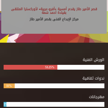
قصر الأمير طاز يقدم أمسية «أفرو-عربية» لأوركسترا الملتقى
بقيادة أحمد شمة
مركز الإبداع الفنى بقصر الأمير طاز
الورش الفنية
53.25%
ندوات ثقافية
11%
مهرجانات
2%