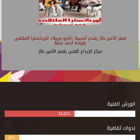
قصر الأمير طاز يقدم أمسية «أفرو-عربية» لأوركسترا الملتقى
بقيادة أحمد شمة
مركز الإبداع الفنى بقصر الأمير طاز
الورش الفنية
53.25%
ندوات ثقافية
11%