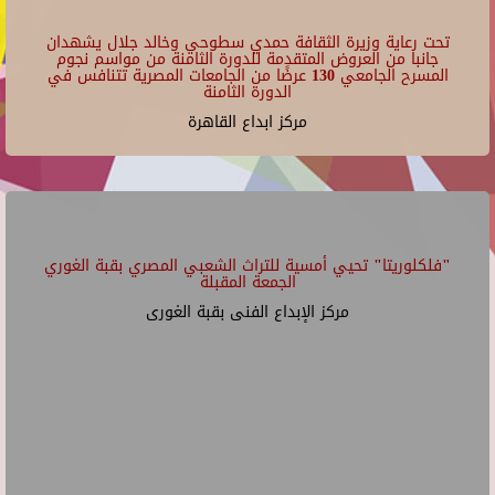
تحت رعاية وزيرة الثقافة حمدي سطوحي وخالد جلال يشهدان
جانبا من العروض المتقدمة للدورة الثامنة من مواسم نجوم
المسرح الجامعي 130 عرضًا من الجامعات المصرية تتنافس في
الدورة الثامنة
مركز ابداع القاهرة
"فلكلوريتا" تحيي أمسية للتراث الشعبي المصري بقبة الغوري
الجمعة المقبلة
مركز الإبداع الفنى بقبة الغورى