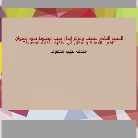
السبت القادم بمتحف ومركز إبداع نجيب محفوظ ندوة بعنوان
"نغم.. العمارة والمكان في ذاكرة الأغنية المصرية"
متحف نجيب محفوظ