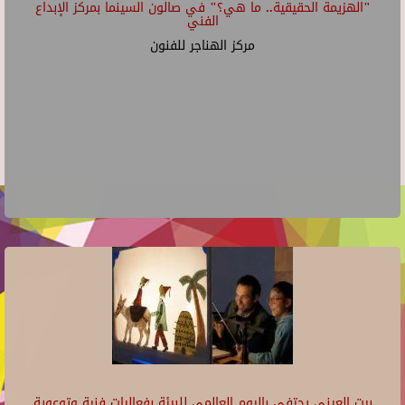
"الهزيمة الحقيقية.. ما هي؟" في صالون السينما بمركز الإبداع
الفني
مركز الهناجر للفنون
بيت العيني يحتفي باليوم العالمي للبيئة بفعاليات فنية وتوعوية