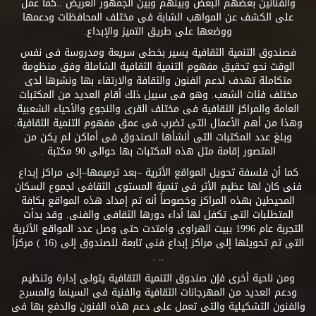
والفنانين بعضهم البعض وبينهم وبين الجمهور العريض ..كما عمل
على الكشف عن المواهب الشابة فى مختلف المحافظات ودعمها
ووضعها على طريق التميز والإبداع.
فصندوق التنمية الثقافية يسير بخطى سريعة ومدروسة فى نفس
الوقت نحو تحقيق مفهوم التنمية الثقافية الشاملة وفق منظومة
متكاملة تهدف لدعم الفنون والثقافة والارتقاء بها ونشرها لدى
مختلف فئات الشعب. وهو فى سبيل ذلك أقام العديد من المكتبات
العامة والمراكز الثقافية فى مختلف القرى والنجوع والأحياء الشعبية
وهذا من أهم الأعمال التى تضرب فى عمق مفهوم التنمية الثقافية.
وبلغ عدد المكتبات التى أنشأها الصندوق فى أماكن لم يكن من
المتصور إقامة مثل هذه المكتبات بها حوالى 90 مكتبة .
كما أن فلسفة تحويل المواقع الأثرية –بعد ترميمها–إلى مراكز إبداع
فنى كان لها عظيم الأثر فى تنمية المستوى الثقافى لجموع السكان
المحيطين بهذه المراكز وخصوصاً أنه تم إمداد هذه المواقع بكافة
المتطلبات التى تكفل لها أداء دورها الثقافى والفنى. وقد بدأت
التجربة عام 1996 ببيت الهراوى وامتدت حتى وصل عدد المواقع الأثرية
التى تم تحويلها إلى مراكز إبداع فنى تابعة للصندوق إلى (16 ) مركزاً
.. .
ومن ناحية أخرى فإن صندوق التنمية الثقافية يتولى إدارة وتنظيم
ودعم العديد من المهرجانات الثقافية والفنية فى السينما والمسرح
والفنون التشكيلية والتى تعمل على دعم هذه الفنون والدفع بها فى