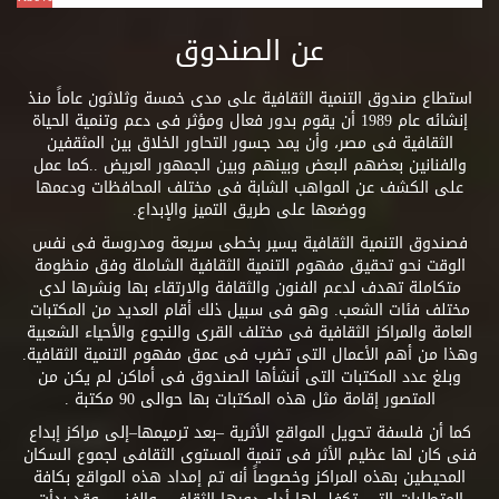
عن الصندوق
استطاع صندوق التنمية الثقافية على مدى خمسة وثلاثون عاماً منذ
إنشائه عام 1989 أن يقوم بدور فعال ومؤثر فى دعم وتنمية الحياة
الثقافية فى مصر، وأن يمد جسور التحاور الخلاق بين المثقفين
والفنانين بعضهم البعض وبينهم وبين الجمهور العريض ..كما عمل
على الكشف عن المواهب الشابة فى مختلف المحافظات ودعمها
ووضعها على طريق التميز والإبداع.
فصندوق التنمية الثقافية يسير بخطى سريعة ومدروسة فى نفس
الوقت نحو تحقيق مفهوم التنمية الثقافية الشاملة وفق منظومة
متكاملة تهدف لدعم الفنون والثقافة والارتقاء بها ونشرها لدى
مختلف فئات الشعب. وهو فى سبيل ذلك أقام العديد من المكتبات
العامة والمراكز الثقافية فى مختلف القرى والنجوع والأحياء الشعبية
وهذا من أهم الأعمال التى تضرب فى عمق مفهوم التنمية الثقافية.
وبلغ عدد المكتبات التى أنشأها الصندوق فى أماكن لم يكن من
المتصور إقامة مثل هذه المكتبات بها حوالى 90 مكتبة .
كما أن فلسفة تحويل المواقع الأثرية –بعد ترميمها–إلى مراكز إبداع
فنى كان لها عظيم الأثر فى تنمية المستوى الثقافى لجموع السكان
المحيطين بهذه المراكز وخصوصاً أنه تم إمداد هذه المواقع بكافة