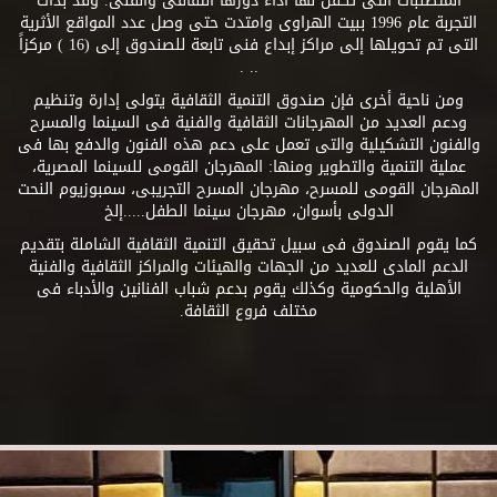
المتطلبات التى تكفل لها أداء دورها الثقافى والفنى. وقد بدأت
التجربة عام 1996 ببيت الهراوى وامتدت حتى وصل عدد المواقع الأثرية
التى تم تحويلها إلى مراكز إبداع فنى تابعة للصندوق إلى (16 ) مركزاً
.. .
ومن ناحية أخرى فإن صندوق التنمية الثقافية يتولى إدارة وتنظيم
ودعم العديد من المهرجانات الثقافية والفنية فى السينما والمسرح
والفنون التشكيلية والتى تعمل على دعم هذه الفنون والدفع بها فى
عملية التنمية والتطوير ومنها: المهرجان القومى للسينما المصرية،
المهرجان القومى للمسرح، مهرجان المسرح التجريبى، سمبوزيوم النحت
الدولى بأسوان، مهرجان سينما الطفل.....إلخ
كما يقوم الصندوق فى سبيل تحقيق التنمية الثقافية الشاملة بتقديم
الدعم المادى للعديد من الجهات والهيئات والمراكز الثقافية والفنية
الأهلية والحكومية وكذلك يقوم بدعم شباب الفنانين والأدباء فى
مختلف فروع الثقافة.