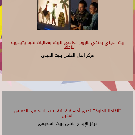
بيت العيني يحتفي باليوم العالمي للبيئة بفعاليات فنية وتوعوية
للأطفال
مركز ابداع الطفل ببيت العينى
"أنغامنا الحلوة" تحيي أمسية غنائية ببيت السحيمي الخميس
المقبل
مركز الإبداع الفنى ببيت السحيمى