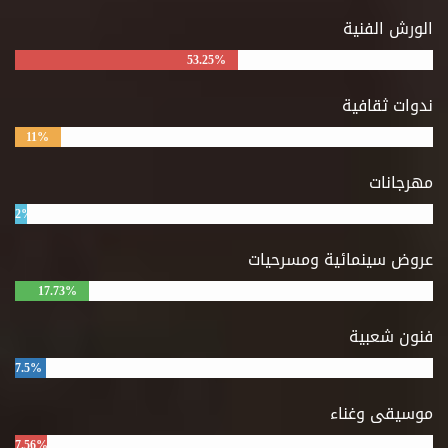
الورش الفنية
53.25%
ندوات ثقافية
11%
مهرجانات
2%
عروض سينمائية ومسرحيات
17.73%
فنون شعبية
7.5%
موسيقى وغناء
7.56%