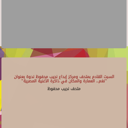
السبت القادم بمتحف ومركز إبداع نجيب محفوظ ندوة بعنوان
"نغم.. العمارة والمكان في ذاكرة الأغنية المصرية"
متحف نجيب محفوظ