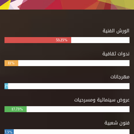
الورش الفنية
53.25%
ندوات ثقافية
11%
مهرجانات
2%
عروض سينمائية ومسرحيات
17.73%
فنون شعبية
7.5%