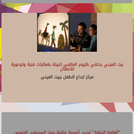
بيت العيني يحتفي باليوم العالمي للبيئة بفعاليات فنية وتوعوية
للأطفال
مركز ابداع الطفل ببيت العينى
"أنغامنا الحلوة" تحيي أمسية غنائية ببيت السحيمي الخميس