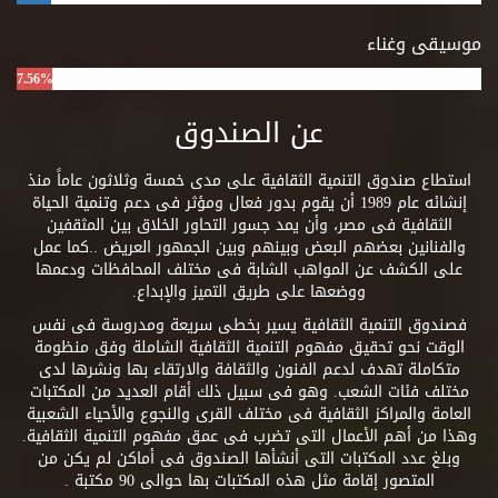
موسيقى وغناء
7.56%
عن الصندوق
استطاع صندوق التنمية الثقافية على مدى خمسة وثلاثون عاماً منذ
إنشائه عام 1989 أن يقوم بدور فعال ومؤثر فى دعم وتنمية الحياة
الثقافية فى مصر، وأن يمد جسور التحاور الخلاق بين المثقفين
والفنانين بعضهم البعض وبينهم وبين الجمهور العريض ..كما عمل
على الكشف عن المواهب الشابة فى مختلف المحافظات ودعمها
ووضعها على طريق التميز والإبداع.
فصندوق التنمية الثقافية يسير بخطى سريعة ومدروسة فى نفس
الوقت نحو تحقيق مفهوم التنمية الثقافية الشاملة وفق منظومة
متكاملة تهدف لدعم الفنون والثقافة والارتقاء بها ونشرها لدى
مختلف فئات الشعب. وهو فى سبيل ذلك أقام العديد من المكتبات
العامة والمراكز الثقافية فى مختلف القرى والنجوع والأحياء الشعبية
وهذا من أهم الأعمال التى تضرب فى عمق مفهوم التنمية الثقافية.
وبلغ عدد المكتبات التى أنشأها الصندوق فى أماكن لم يكن من
المتصور إقامة مثل هذه المكتبات بها حوالى 90 مكتبة .