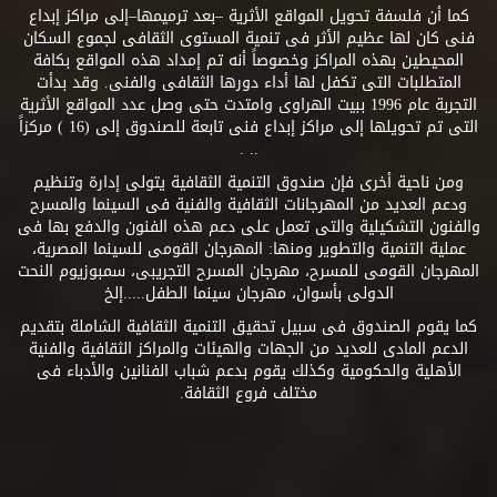
كما أن فلسفة تحويل المواقع الأثرية –بعد ترميمها–إلى مراكز إبداع
فنى كان لها عظيم الأثر فى تنمية المستوى الثقافى لجموع السكان
المحيطين بهذه المراكز وخصوصاً أنه تم إمداد هذه المواقع بكافة
المتطلبات التى تكفل لها أداء دورها الثقافى والفنى. وقد بدأت
التجربة عام 1996 ببيت الهراوى وامتدت حتى وصل عدد المواقع الأثرية
التى تم تحويلها إلى مراكز إبداع فنى تابعة للصندوق إلى (16 ) مركزاً
.. .
ومن ناحية أخرى فإن صندوق التنمية الثقافية يتولى إدارة وتنظيم
ودعم العديد من المهرجانات الثقافية والفنية فى السينما والمسرح
والفنون التشكيلية والتى تعمل على دعم هذه الفنون والدفع بها فى
عملية التنمية والتطوير ومنها: المهرجان القومى للسينما المصرية،
المهرجان القومى للمسرح، مهرجان المسرح التجريبى، سمبوزيوم النحت
الدولى بأسوان، مهرجان سينما الطفل.....إلخ
كما يقوم الصندوق فى سبيل تحقيق التنمية الثقافية الشاملة بتقديم
الدعم المادى للعديد من الجهات والهيئات والمراكز الثقافية والفنية
الأهلية والحكومية وكذلك يقوم بدعم شباب الفنانين والأدباء فى
مختلف فروع الثقافة.