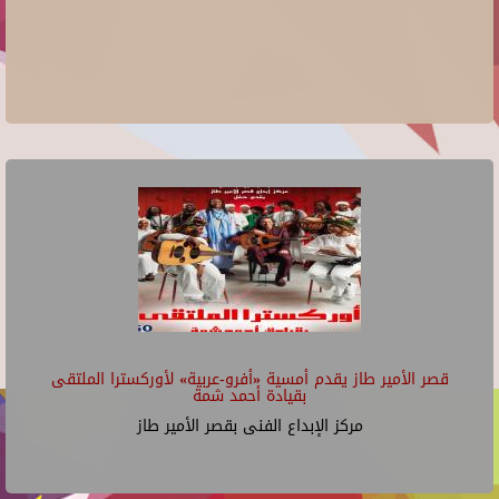
قصر الأمير طاز يقدم أمسية «أفرو-عربية» لأوركسترا الملتقى
بقيادة أحمد شمة
مركز الإبداع الفنى بقصر الأمير طاز