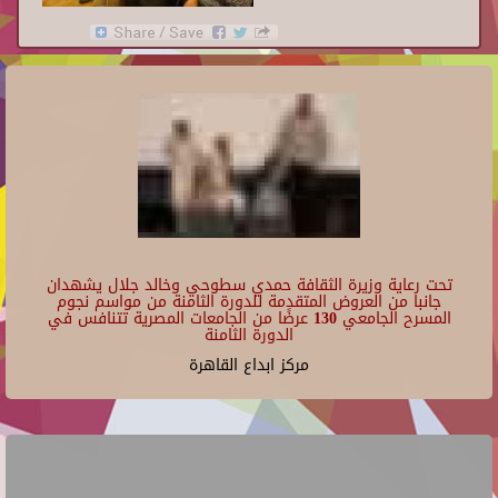
تحت رعاية وزيرة الثقافة حمدي سطوحي وخالد جلال يشهدان
جانبا من العروض المتقدمة للدورة الثامنة من مواسم نجوم
المسرح الجامعي 130 عرضًا من الجامعات المصرية تتنافس في
الدورة الثامنة
مركز ابداع القاهرة