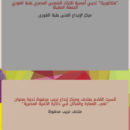
"فلكلوريتا" تحيي أمسية للتراث الشعبي المصري بقبة الغوري
الجمعة المقبلة
مركز الإبداع الفنى بقبة الغورى
السبت القادم بمتحف ومركز إبداع نجيب محفوظ ندوة بعنوان
"نغم.. العمارة والمكان في ذاكرة الأغنية المصرية"
متحف نجيب محفوظ