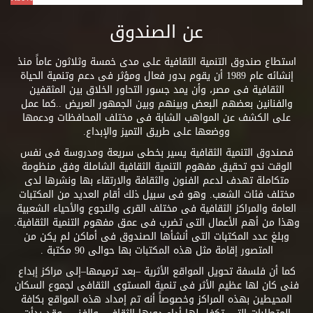
عن الصندوق
استطاع صندوق التنمية الثقافية على مدى خمسة وثلاثون عاماً منذ
إنشائه عام 1989 أن يقوم بدور فعال ومؤثر فى دعم وتنمية الحياة
الثقافية فى مصر، وأن يمد جسور التحاور الخلاق بين المثقفين
والفنانين بعضهم البعض وبينهم وبين الجمهور العريض ..كما عمل
على الكشف عن المواهب الشابة فى مختلف المحافظات ودعمها
ووضعها على طريق التميز والإبداع.
فصندوق التنمية الثقافية يسير بخطى سريعة ومدروسة فى نفس
الوقت نحو تحقيق مفهوم التنمية الثقافية الشاملة وفق منظومة
متكاملة تهدف لدعم الفنون والثقافة والارتقاء بها ونشرها لدى
مختلف فئات الشعب. وهو فى سبيل ذلك أقام العديد من المكتبات
العامة والمراكز الثقافية فى مختلف القرى والنجوع والأحياء الشعبية
وهذا من أهم الأعمال التى تضرب فى عمق مفهوم التنمية الثقافية.
وبلغ عدد المكتبات التى أنشأها الصندوق فى أماكن لم يكن من
المتصور إقامة مثل هذه المكتبات بها حوالى 90 مكتبة .
كما أن فلسفة تحويل المواقع الأثرية –بعد ترميمها–إلى مراكز إبداع
فنى كان لها عظيم الأثر فى تنمية المستوى الثقافى لجموع السكان
المحيطين بهذه المراكز وخصوصاً أنه تم إمداد هذه المواقع بكافة