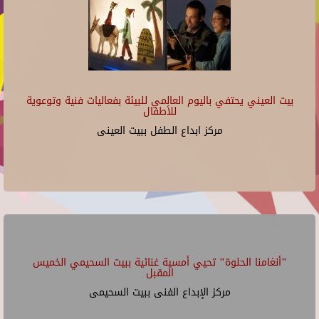
بيت العيني يحتفي باليوم العالمي للبيئة بفعاليات فنية وتوعوية
للأطفال
مركز ابداع الطفل ببيت العينى
"أنغامنا الحلوة" تحيي أمسية غنائية ببيت السحيمي الخميس
المقبل
مركز الإبداع الفنى ببيت السحيمى