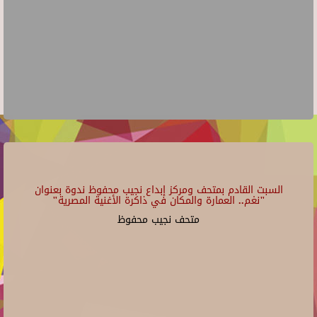
السبت القادم بمتحف ومركز إبداع نجيب محفوظ ندوة بعنوان
"نغم.. العمارة والمكان في ذاكرة الأغنية المصرية"
متحف نجيب محفوظ