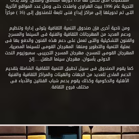
المتطلبات التى تكفل لها أداء دورها الثقافى والفنى. وقد بدأت
التجربة عام 1996 ببيت الهراوى وامتدت حتى وصل عدد المواقع الأثرية
التى تم تحويلها إلى مراكز إبداع فنى تابعة للصندوق إلى (16 ) مركزاً
.. .
ومن ناحية أخرى فإن صندوق التنمية الثقافية يتولى إدارة وتنظيم
ودعم العديد من المهرجانات الثقافية والفنية فى السينما والمسرح
والفنون التشكيلية والتى تعمل على دعم هذه الفنون والدفع بها فى
عملية التنمية والتطوير ومنها: المهرجان القومى للسينما المصرية،
المهرجان القومى للمسرح، مهرجان المسرح التجريبى، سمبوزيوم النحت
الدولى بأسوان، مهرجان سينما الطفل.....إلخ
كما يقوم الصندوق فى سبيل تحقيق التنمية الثقافية الشاملة بتقديم
الدعم المادى للعديد من الجهات والهيئات والمراكز الثقافية والفنية
الأهلية والحكومية وكذلك يقوم بدعم شباب الفنانين والأدباء فى
مختلف فروع الثقافة.