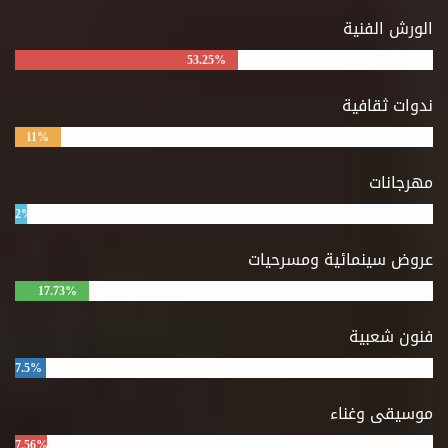
الورش الفنية
53.25%
ندوات ثقافية
11%
مهرجانات
2%
عروض سينمائية ومسرحيات
17.73%
فنون شعبية
7.5%
موسيقى وغناء
7.56%