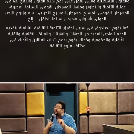
والفنون التشكيلية والتى تعمل على دعم هذه الفنون والدفع بها فى
عملية التنمية والتطوير ومنها: المهرجان القومى للسينما المصرية،
المهرجان القومى للمسرح، مهرجان المسرح التجريبى، سمبوزيوم النحت
الدولى بأسوان، مهرجان سينما الطفل.....إلخ
كما يقوم الصندوق فى سبيل تحقيق التنمية الثقافية الشاملة بتقديم
الدعم المادى للعديد من الجهات والهيئات والمراكز الثقافية والفنية
الأهلية والحكومية وكذلك يقوم بدعم شباب الفنانين والأدباء فى
مختلف فروع الثقافة.