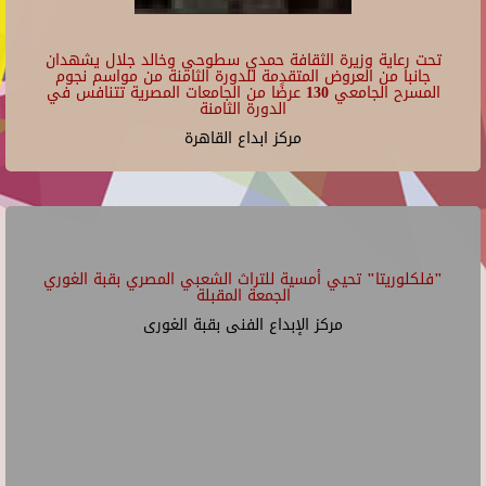
تحت رعاية وزيرة الثقافة حمدي سطوحي وخالد جلال يشهدان
جانبا من العروض المتقدمة للدورة الثامنة من مواسم نجوم
المسرح الجامعي 130 عرضًا من الجامعات المصرية تتنافس في
الدورة الثامنة
مركز ابداع القاهرة
"فلكلوريتا" تحيي أمسية للتراث الشعبي المصري بقبة الغوري
الجمعة المقبلة
مركز الإبداع الفنى بقبة الغورى