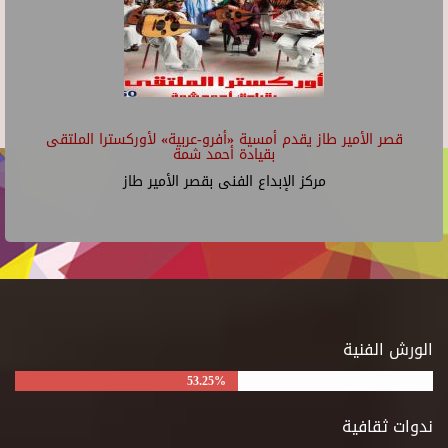
قصر الأمير طاز يقدم أمسية «أفرو-عربية» لأوركسترا الملتقى
بقيادة أحمد شمة
مركز الإبداع الفنى بقصر الأمير طاز
الورش الفنية
53.25%
ندوات ثقافية