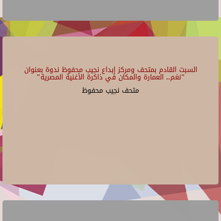
السبت القادم بمتحف ومركز إبداع نجيب محفوظ ندوة بعنوان
"نغم.. العمارة والمكان في ذاكرة الأغنية المصرية"
متحف نجيب محفوظ