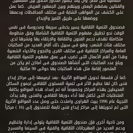
الثقافية فى مصر، وأن يمد جسور التحاور الخلاق بين المثقفين
والفنانين بعضهم البعض وبينهم وبين الجمهور العريض ..كما عمل
على الكشف عن المواهب الشابة فى مختلف المحافظات ودعمها
ووضعها على طريق التميز والإبداع.
فصندوق التنمية الثقافية يسير بخطى سريعة ومدروسة فى نفس
الوقت نحو تحقيق مفهوم التنمية الثقافية الشاملة وفق منظومة
متكاملة تهدف لدعم الفنون والثقافة والارتقاء بها ونشرها لدى
مختلف فئات الشعب. وهو فى سبيل ذلك أقام العديد من المكتبات
العامة والمراكز الثقافية فى مختلف القرى والنجوع والأحياء الشعبية
وهذا من أهم الأعمال التى تضرب فى عمق مفهوم التنمية الثقافية.
وبلغ عدد المكتبات التى أنشأها الصندوق فى أماكن لم يكن من
المتصور إقامة مثل هذه المكتبات بها حوالى 90 مكتبة .
كما أن فلسفة تحويل المواقع الأثرية –بعد ترميمها–إلى مراكز إبداع
فنى كان لها عظيم الأثر فى تنمية المستوى الثقافى لجموع السكان
المحيطين بهذه المراكز وخصوصاً أنه تم إمداد هذه المواقع بكافة
المتطلبات التى تكفل لها أداء دورها الثقافى والفنى. وقد بدأت
التجربة عام 1996 ببيت الهراوى وامتدت حتى وصل عدد المواقع الأثرية
التى تم تحويلها إلى مراكز إبداع فنى تابعة للصندوق إلى (16 ) مركزاً
.. .
ومن ناحية أخرى فإن صندوق التنمية الثقافية يتولى إدارة وتنظيم
ودعم العديد من المهرجانات الثقافية والفنية فى السينما والمسرح