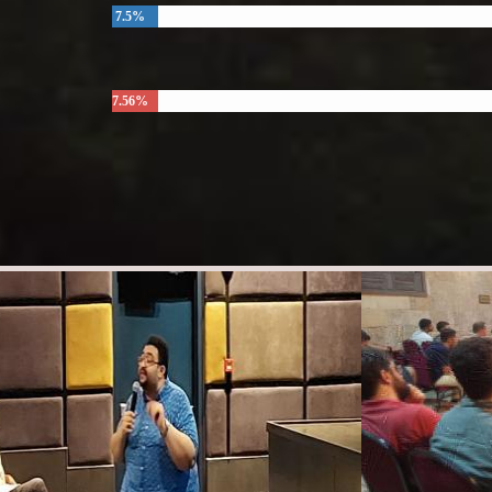
7.5%
7.56%