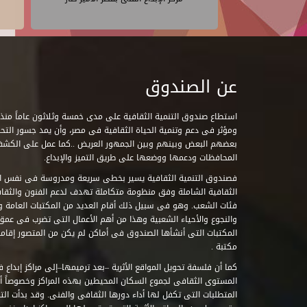
عن الصندوق
ومؤثر فى دعم وتنمية الحياة الثقافية فى مصر، وأن يمد جسور التحاو
بعضهم البعض وبينهم وبين الجمهور العريض ..كما عمل على الكش
المحافظات ودعمها ووضعها على طريق التميز والإبداع.
فصندوق التنمية الثقافية يسير بخطى سريعة ومدروسة فى نفس ال
الثقافية الشاملة وفق منظومة متكاملة تهدف لدعم الفنون والثقاف
فئات الشعب. وهو فى سبيل ذلك أقام العديد من المكتبات العامة وا
والنجوع والأحياء الشعبية وهذا من أهم الأعمال التى تضرب فى عمق 
مكتبة .
كما أن فلسفة تحويل المواقع الأثرية –بعد ترميمها–إلى مراكز إبداع 
المستوى الثقافى لجموع السكان المحيطين بهذه المراكز وخصوصاً أن