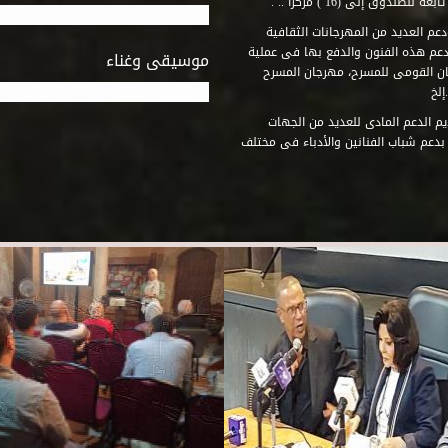
وق إلى (16 ) مركزاً .. .
عم العديد من المهرجانات الثقافية
دعم هذه الفنون والدفع بها فى عملية
موسيقى وغناء
جان القومى للمسرح، مهرجان المسرح
إلخ
م الدعم المادى للعديد من الجهات
 بدعم شباب الفنانين والأدباء فى مختلف