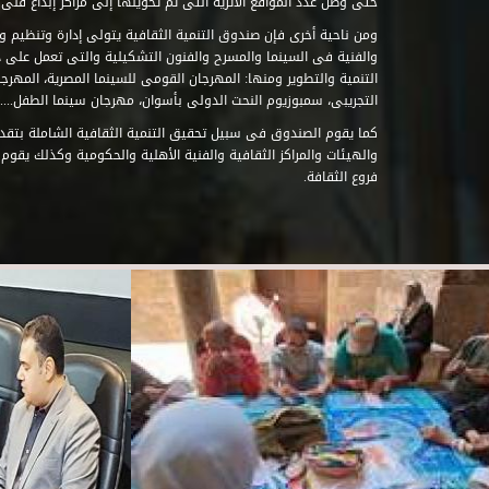
حتى وصل عدد المواقع الأثرية التى تم تحويلها إلى مراكز إبداع فنى تابعة للصند
ومن ناحية أخرى فإن صندوق التنمية الثقافية يتولى إدارة وتنظيم ود
والفنية فى السينما والمسرح والفنون التشكيلية والتى تعمل على 
التنمية والتطوير ومنها: المهرجان القومى للسينما المصرية، المهر
التجريبى، سمبوزيوم النحت الدولى بأسوان، مهرجان سينما الطفل.....
كما يقوم الصندوق فى سبيل تحقيق التنمية الثقافية الشاملة بتقدي
والهيئات والمراكز الثقافية والفنية الأهلية والحكومية وكذلك يقوم
فروع الثقافة.