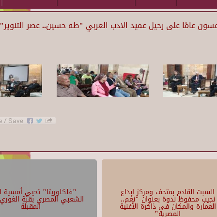
ون عامًا على رحيل عميد الادب العربي "طه حسين.. عصر التنوير"-
السبت القادم بمتحف ومركز إبداع
"فلكلوريتا" تحيي أمسية لل
نجيب محفوظ ندوة بعنوان "نغم..
الشعبي المصري بقبة الغوري 
العمارة والمكان في ذاكرة الأغنية
المقبلة
المصرية"