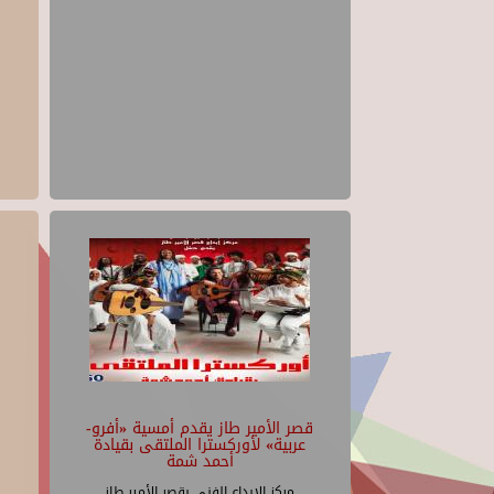
قصر الأمير طاز يقدم أمسية «أفرو-
عربية» لأوركسترا الملتقى بقيادة
أحمد شمة
مركز الإبداع الفنى بقصر الأمير طاز