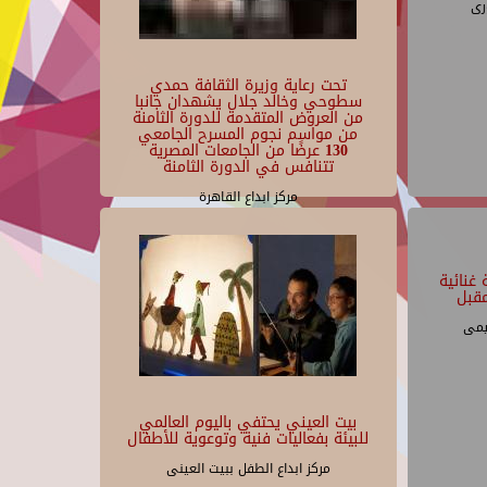
رى
تحت رعاية وزيرة الثقافة حمدي
سطوحي وخالد جلال يشهدان جانبا
من العروض المتقدمة للدورة الثامنة
من مواسم نجوم المسرح الجامعي
130 عرضًا من الجامعات المصرية
تتنافس في الدورة الثامنة
مركز ابداع القاهرة
غنائية
قبل
يمى
بيت العيني يحتفي باليوم العالمي
للبيئة بفعاليات فنية وتوعوية للأطفال
مركز ابداع الطفل ببيت العينى