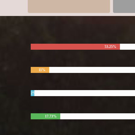
53.25%
11%
2%
17.73%