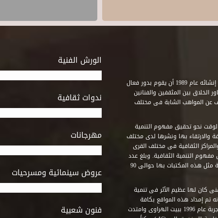
الورش الفنية
استطاع صندوق التنمية الثقافية على مدى خمسة وثلاثون عاماً منذ إنشائه عام 1989 أن يقوم بدور فعال
ر الخلاق بين المثقفين والفنانين
ندوات ثقافية
ف عن المواهب الشابة فى مختلف
وقت نحو تحقيق مفهوم التنمية
مهرجانات
ة والارتقاء بها ونشرها لدى مختلف
لمراكز الثقافية فى مختلف القرى
مفهوم التنمية الثقافية. وبلغ عدد
المكتبات التى أنشأها الصندوق فى أماكن لم يكن من المتصور إقامة مثل هذه المكتبات بها حوالى 90
عروض سينمائية ومسرحيات
فنى كان لها عظيم الأثر فى تنمية
ه تم إمداد هذه المواقع بكافة
فنون شعبية
المتطلبات التى تكفل لها أداء دورها الثقافى والفنى. وقد بدأت التجربة عام 1996 ببيت الهراوى وامتدت