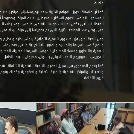
مكتبة .
كما أن فلسفة تحويل المواقع الأثرية –بعد ترميمها–إلى مراكز إبداع 
المستوى الثقافى لجموع السكان المحيطين بهذه المراكز وخصوصاً أن
حتى وصل عدد المواقع الأثرية التى تم تحويلها إلى مراكز إبداع فنى تابعة للصند
ومن ناحية أخرى فإن صندوق التنمية الثقافية يتولى إدارة وتنظيم ود
والفنية فى السينما والمسرح والفنون التشكيلية والتى تعمل على 
التنمية والتطوير ومنها: المهرجان القومى للسينما المصرية، المهر
التجريبى، سمبوزيوم النحت الدولى بأسوان، مهرجان سينما الطفل.....
كما يقوم الصندوق فى سبيل تحقيق التنمية الثقافية الشاملة بتقدي
والهيئات والمراكز الثقافية والفنية الأهلية والحكومية وكذلك يقوم
فروع الثقافة.