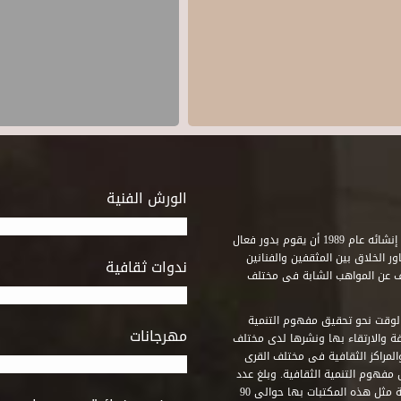
الورش الفنية
استطاع صندوق التنمية الثقافية على مدى خمسة وثلاثون عاماً منذ إنشائه عام 1989 أن يقوم بدور فعال
ر الخلاق بين المثقفين والفنانين
ندوات ثقافية
ف عن المواهب الشابة فى مختلف
وقت نحو تحقيق مفهوم التنمية
مهرجانات
ة والارتقاء بها ونشرها لدى مختلف
لمراكز الثقافية فى مختلف القرى
مفهوم التنمية الثقافية. وبلغ عدد
المكتبات التى أنشأها الصندوق فى أماكن لم يكن من المتصور إقامة مثل هذه المكتبات بها حوالى 90