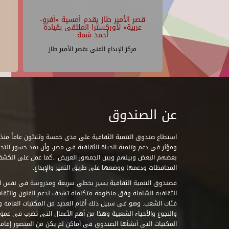
قصر الأمير طاز يقدم أمسية «أفرو-
عربية» لأوركسترا الملتقى بقيادة
أحمد شمة
مركز الإبداع الفنى بقصر الأمير طاز
عن الصندوق
ومؤثر فى دعم وتنمية الحياة الثقافية فى مصر، وأن يمد جسور التحاو
بعضهم البعض وبينهم وبين الجمهور العريض ..كما عمل على الكش
المحافظات ودعمها ووضعها على طريق التميز والإبداع.
فصندوق التنمية الثقافية يسير بخطى سريعة ومدروسة فى نفس ال
الثقافية الشاملة وفق منظومة متكاملة تهدف لدعم الفنون والثقاف
فئات الشعب. وهو فى سبيل ذلك أقام العديد من المكتبات العامة وا
والنجوع والأحياء الشعبية وهذا من أهم الأعمال التى تضرب فى عمق 