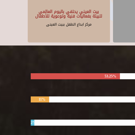
بيت العيني يحتفي باليوم العالمي
للبيئة بفعاليات فنية وتوعوية للأطفال
مركز ابداع الطفل ببيت العينى
53.25%
11%
2%