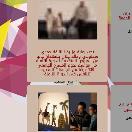
تراث
الجمعة
رى
تحت رعاية وزيرة الثقافة حمدي
سطوحي وخالد جلال يشهدان جانبا
من العروض المتقدمة للدورة الثامنة
من مواسم نجوم المسرح الجامعي
130 عرضًا من الجامعات المصرية
تتنافس في الدورة الثامنة
مركز ابداع القاهرة
غنائية
قبل
يمى