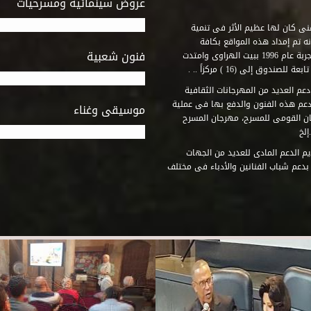
عروض سينمائية ومسرحيات
فنى كان لها عظيم الأثر فى تنمية
ه تم إمداد هذه المواقع بكافة
فنون شعبية
المتطلبات التى تكفل لها أداء دورها الثقافى والفنى. وقد بدأت التجربة عام 1996 ببيت الهراوى وامتدت
وق إلى (16 ) مركزاً .. .
عم العديد من المهرجانات الثقافية
دعم هذه الفنون والدفع بها فى عملية
موسيقى وغناء
جان القومى للمسرح، مهرجان المسرح
إلخ
م الدعم المادى للعديد من الجهات
 بدعم شباب الفنانين والأدباء فى مختلف