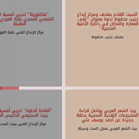
السبت القادم بمتحف ومركز إبداع
"فلكلوريتا" تحيي أمسية لل
نجيب محفوظ ندوة بعنوان "نغم..
الشعبي المصري بقبة الغوري 
العمارة والمكان في ذاكرة الأغنية
المقبلة
المصرية"
مركز الإبداع الفنى بقبة الغو
متحف نجيب محفوظ
بيت الشعر العربي يواصل قراءة
"أنغامنا الحلوة" تحيي أمسية 
المشروعات النقدية المصرية بحلقة
ببيت السحيمي الخميس الم
جديدة عن أحمد يوسف علي
مركز الإبداع الفنى ببيت السح
بيت الشعر العربي بمنزل الست وسيلة