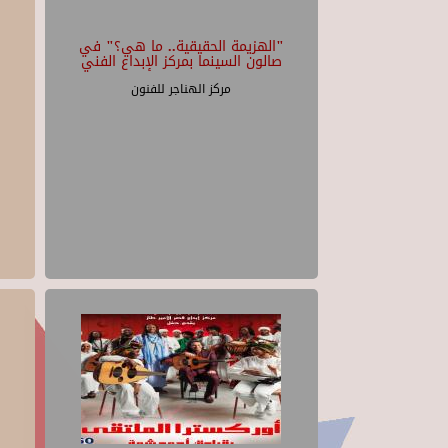
"الهزيمة الحقيقية.. ما هي؟" في
صالون السينما بمركز الإبداع الفني
مركز الهناجر للفنون