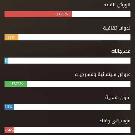
الورش الفنية
53.25%
ندوات ثقافية
11%
مهرجانات
2%
عروض سينمائية ومسرحيات
17.73%
فنون شعبية
7.5%
موسيقى وغناء
7.56%