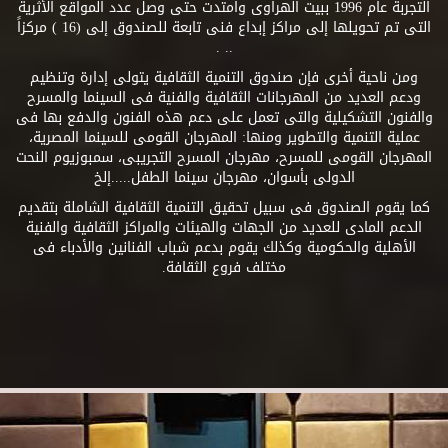
التجربة عام 1996 ببيت الهراوى وامتدت حتى وصل عدد المواقع الأثرية
التى تم تحويلها إلى مراكز إبداع فنى تابعة للصندوق إلى (16 ) مركزاً
.. .
ومن ناحية أخرى فإن صندوق التنمية الثقافية يتولى إدارة وتنظيم
ودعم العديد من المهرجانات الثقافية والفنية فى السينما والمسرح
والفنون التشكيلية والتى تعمل على دعم هذه الفنون والدفع بها فى
عملية التنمية والتطوير ومنها: المهرجان القومى للسينما المصرية،
المهرجان القومى للمسرح، مهرجان المسرح التجريبى، سمبوزيوم النحت
الدولى بأسوان، مهرجان سينما الطفل.....إلخ
كما يقوم الصندوق فى سبيل تحقيق التنمية الثقافية الشاملة بتقديم
الدعم المادى للعديد من الجهات والهيئات والمراكز الثقافية والفنية
الأهلية والحكومية وكذلك يقوم بدعم شباب الفنانين والأدباء فى
مختلف فروع الثقافة.