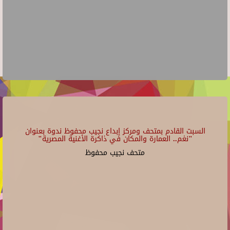
السبت القادم بمتحف ومركز إبداع نجيب محفوظ ندوة بعنوان
"نغم.. العمارة والمكان في ذاكرة الأغنية المصرية"
متحف نجيب محفوظ