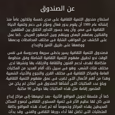
عن الصندوق
استطاع صندوق التنمية الثقافية على مدى خمسة وثلاثون عاماً منذ
إنشائه عام 1989 أن يقوم بدور فعال ومؤثر فى دعم وتنمية الحياة
الثقافية فى مصر، وأن يمد جسور التحاور الخلاق بين المثقفين
والفنانين بعضهم البعض وبينهم وبين الجمهور العريض ..كما عمل
على الكشف عن المواهب الشابة فى مختلف المحافظات ودعمها
ووضعها على طريق التميز والإبداع.
فصندوق التنمية الثقافية يسير بخطى سريعة ومدروسة فى نفس
الوقت نحو تحقيق مفهوم التنمية الثقافية الشاملة وفق منظومة
متكاملة تهدف لدعم الفنون والثقافة والارتقاء بها ونشرها لدى
مختلف فئات الشعب. وهو فى سبيل ذلك أقام العديد من المكتبات
العامة والمراكز الثقافية فى مختلف القرى والنجوع والأحياء الشعبية
وهذا من أهم الأعمال التى تضرب فى عمق مفهوم التنمية الثقافية.
وبلغ عدد المكتبات التى أنشأها الصندوق فى أماكن لم يكن من
المتصور إقامة مثل هذه المكتبات بها حوالى 90 مكتبة .
كما أن فلسفة تحويل المواقع الأثرية –بعد ترميمها–إلى مراكز إبداع
فنى كان لها عظيم الأثر فى تنمية المستوى الثقافى لجموع السكان
المحيطين بهذه المراكز وخصوصاً أنه تم إمداد هذه المواقع بكافة
المتطلبات التى تكفل لها أداء دورها الثقافى والفنى. وقد بدأت