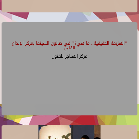
"الهزيمة الحقيقية.. ما هي؟" في صالون السينما بمركز الإبداع
الفني
مركز الهناجر للفنون