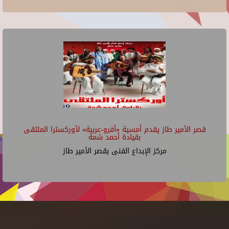
قصر الأمير طاز يقدم أمسية «أفرو-عربية» لأوركسترا الملتقى
بقيادة أحمد شمة
مركز الإبداع الفنى بقصر الأمير طاز