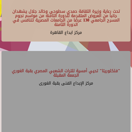
تحت رعاية وزيرة الثقافة حمدي سطوحي وخالد جلال يشهدان
جانبا من العروض المتقدمة للدورة الثامنة من مواسم نجوم
المسرح الجامعي 130 عرضًا من الجامعات المصرية تتنافس في
الدورة الثامنة
مركز ابداع القاهرة
"فلكلوريتا" تحيي أمسية للتراث الشعبي المصري بقبة الغوري
الجمعة المقبلة
مركز الإبداع الفنى بقبة الغورى