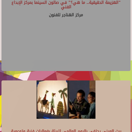
"الهزيمة الحقيقية.. ما هي؟" في صالون السينما بمركز الإبداع
الفني
مركز الهناجر للفنون
بيت العيني يحتفي باليوم العالمي للبيئة بفعاليات فنية وتوعوية