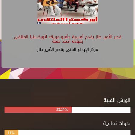
قصر الأمير طاز يقدم أمسية «أفرو-عربية» لأوركسترا الملتقى
بقيادة أحمد شمة
مركز الإبداع الفنى بقصر الأمير طاز
الورش الفنية
53.25%
ندوات ثقافية
11%