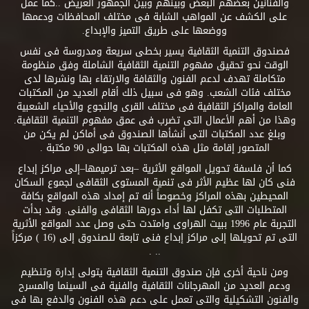
والفنانين بعضهم البعض وبينهم وبين الجمهور العريض ..كما عمل
على الكشف عن المواهب الشابة فى مختلف المحافظات ودعمها
ووضعها على طريق التميز والإبداع.
فصندوق التنمية الثقافية يسير بخطى سريعة ومدروسة فى نفس
الوقت نحو تحقيق مفهوم التنمية الثقافية الشاملة وفق منظومة
متكاملة تهدف لدعم الفنون والثقافة والارتقاء بها ونشرها لدى
مختلف فئات الشعب. وهو فى سبيل ذلك أقام العديد من المكتبات
العامة والمراكز الثقافية فى مختلف القرى والنجوع والأحياء الشعبية
وهذا من أهم الأعمال التى تضرب فى عمق مفهوم التنمية الثقافية.
وبلغ عدد المكتبات التى أنشأها الصندوق فى أماكن لم يكن من
المتصور إقامة مثل هذه المكتبات بها حوالى 90 مكتبة .
كما أن فلسفة تحويل المواقع الأثرية –بعد ترميمها–إلى مراكز إبداع
فنى كان لها عظيم الأثر فى تنمية المستوى الثقافى لجموع السكان
المحيطين بهذه المراكز وخصوصاً أنه تم إمداد هذه المواقع بكافة
المتطلبات التى تكفل لها أداء دورها الثقافى والفنى. وقد بدأت
التجربة عام 1996 ببيت الهراوى وامتدت حتى وصل عدد المواقع الأثرية
التى تم تحويلها إلى مراكز إبداع فنى تابعة للصندوق إلى (16 ) مركزاً
.. .
ومن ناحية أخرى فإن صندوق التنمية الثقافية يتولى إدارة وتنظيم
ودعم العديد من المهرجانات الثقافية والفنية فى السينما والمسرح
والفنون التشكيلية والتى تعمل على دعم هذه الفنون والدفع بها فى