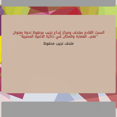
السبت القادم بمتحف ومركز إبداع نجيب محفوظ ندوة بعنوان
"نغم.. العمارة والمكان في ذاكرة الأغنية المصرية"
متحف نجيب محفوظ