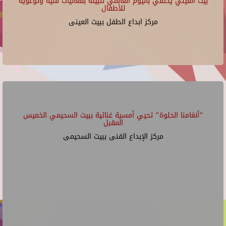
بيت العيني يحتفي باليوم العالمي للبيئة بفعاليات فنية وتوعوية
للأطفال
مركز ابداع الطفل ببيت العينى
"أنغامنا الحلوة" تحيي أمسية غنائية ببيت السحيمي الخميس
المقبل
مركز الإبداع الفنى ببيت السحيمى