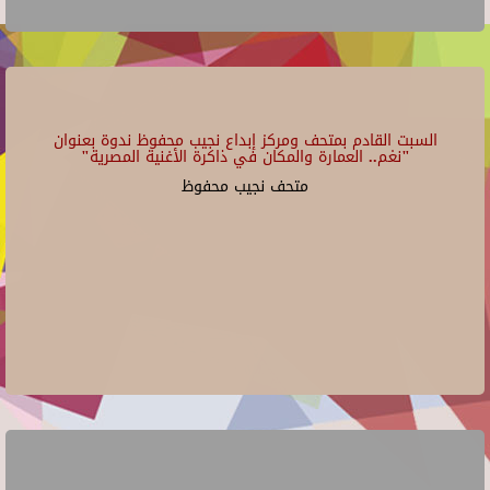
السبت القادم بمتحف ومركز إبداع نجيب محفوظ ندوة بعنوان
"نغم.. العمارة والمكان في ذاكرة الأغنية المصرية"
متحف نجيب محفوظ