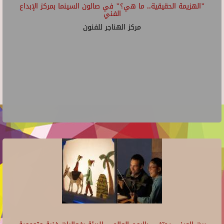
"الهزيمة الحقيقية.. ما هي؟" في صالون السينما بمركز الإبداع
الفني
مركز الهناجر للفنون