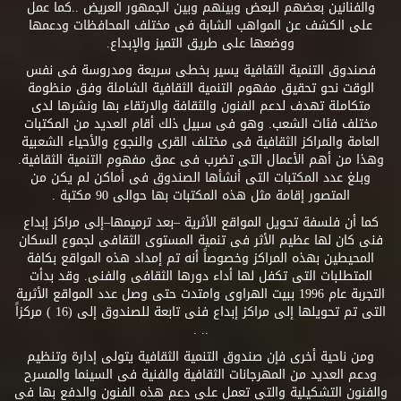
والفنانين بعضهم البعض وبينهم وبين الجمهور العريض ..كما عمل
على الكشف عن المواهب الشابة فى مختلف المحافظات ودعمها
ووضعها على طريق التميز والإبداع.
فصندوق التنمية الثقافية يسير بخطى سريعة ومدروسة فى نفس
الوقت نحو تحقيق مفهوم التنمية الثقافية الشاملة وفق منظومة
متكاملة تهدف لدعم الفنون والثقافة والارتقاء بها ونشرها لدى
مختلف فئات الشعب. وهو فى سبيل ذلك أقام العديد من المكتبات
العامة والمراكز الثقافية فى مختلف القرى والنجوع والأحياء الشعبية
وهذا من أهم الأعمال التى تضرب فى عمق مفهوم التنمية الثقافية.
وبلغ عدد المكتبات التى أنشأها الصندوق فى أماكن لم يكن من
المتصور إقامة مثل هذه المكتبات بها حوالى 90 مكتبة .
كما أن فلسفة تحويل المواقع الأثرية –بعد ترميمها–إلى مراكز إبداع
فنى كان لها عظيم الأثر فى تنمية المستوى الثقافى لجموع السكان
المحيطين بهذه المراكز وخصوصاً أنه تم إمداد هذه المواقع بكافة
المتطلبات التى تكفل لها أداء دورها الثقافى والفنى. وقد بدأت
التجربة عام 1996 ببيت الهراوى وامتدت حتى وصل عدد المواقع الأثرية
التى تم تحويلها إلى مراكز إبداع فنى تابعة للصندوق إلى (16 ) مركزاً
.. .
ومن ناحية أخرى فإن صندوق التنمية الثقافية يتولى إدارة وتنظيم
ودعم العديد من المهرجانات الثقافية والفنية فى السينما والمسرح
والفنون التشكيلية والتى تعمل على دعم هذه الفنون والدفع بها فى