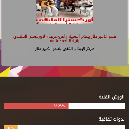
قصر الأمير طاز يقدم أمسية «أفرو-عربية» لأوركسترا الملتقى
بقيادة أحمد شمة
مركز الإبداع الفنى بقصر الأمير طاز
الورش الفنية
53.25%
ندوات ثقافية
11%