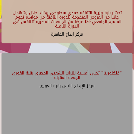
تحت رعاية وزيرة الثقافة حمدي سطوحي وخالد جلال يشهدان
جانبا من العروض المتقدمة للدورة الثامنة من مواسم نجوم
المسرح الجامعي 130 عرضًا من الجامعات المصرية تتنافس في
الدورة الثامنة
مركز ابداع القاهرة
"فلكلوريتا" تحيي أمسية للتراث الشعبي المصري بقبة الغوري
الجمعة المقبلة
مركز الإبداع الفنى بقبة الغورى