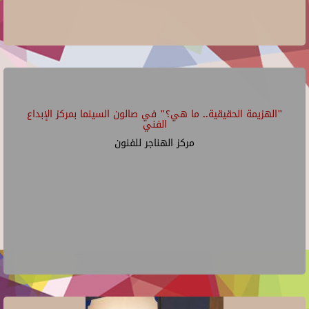
"الهزيمة الحقيقية.. ما هي؟" في صالون السينما بمركز الإبداع
الفني
مركز الهناجر للفنون