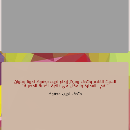
السبت القادم بمتحف ومركز إبداع نجيب محفوظ ندوة بعنوان
"نغم.. العمارة والمكان في ذاكرة الأغنية المصرية"
متحف نجيب محفوظ