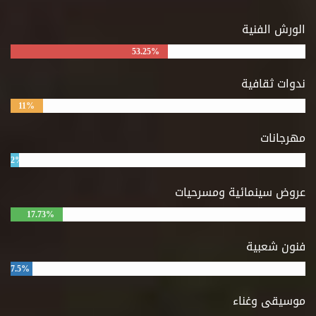
الورش الفنية
53.25%
ندوات ثقافية
11%
مهرجانات
2%
عروض سينمائية ومسرحيات
17.73%
فنون شعبية
7.5%
موسيقى وغناء