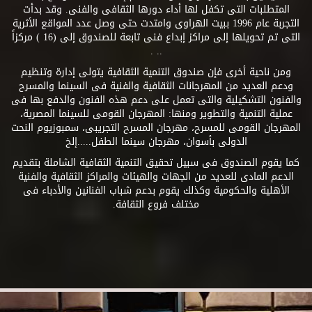
المتطلبات التى تكفل لها أداء دورها الثقافى والفنى. وقد بدأت
التجربة عام 1996 ببيت الهراوى وامتدت حتى وصل عدد المواقع الأثرية
التى تم تحويلها إلى مراكز إبداع فنى تابعة للصندوق إلى (16 ) مركزاً
.. .
ومن ناحية أخرى فإن صندوق التنمية الثقافية يتولى إدارة وتنظيم
ودعم العديد من المهرجانات الثقافية والفنية فى السينما والمسرح
والفنون التشكيلية والتى تعمل على دعم هذه الفنون والدفع بها فى
عملية التنمية والتطوير ومنها: المهرجان القومى للسينما المصرية،
المهرجان القومى للمسرح، مهرجان المسرح التجريبى، سمبوزيوم النحت
الدولى بأسوان، مهرجان سينما الطفل.....إلخ
كما يقوم الصندوق فى سبيل تحقيق التنمية الثقافية الشاملة بتقديم
الدعم المادى للعديد من الجهات والهيئات والمراكز الثقافية والفنية
الأهلية والحكومية وكذلك يقوم بدعم شباب الفنانين والأدباء فى
مختلف فروع الثقافة.