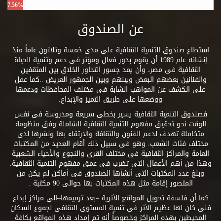
7.56%
عن الصندوق
استطاع صندوق التنمية الثقافية على مدى خمسة وثلاثون عاماً منذ
إنشائه عام 1989 أن يقوم بدور فعال ومؤثر فى دعم وتنمية الحياة
الثقافية فى مصر، وأن يمد جسور التحاور الخلاق بين المثقفين
والفنانين بعضهم البعض وبينهم وبين الجمهور العريض ..كما عمل
على الكشف عن المواهب الشابة فى مختلف المحافظات ودعمها
ووضعها على طريق التميز والإبداع.
فصندوق التنمية الثقافية يسير بخطى سريعة ومدروسة فى نفس
الوقت نحو تحقيق مفهوم التنمية الثقافية الشاملة وفق منظومة
متكاملة تهدف لدعم الفنون والثقافة والارتقاء بها ونشرها لدى
مختلف فئات الشعب. وهو فى سبيل ذلك أقام العديد من المكتبات
العامة والمراكز الثقافية فى مختلف القرى والنجوع والأحياء الشعبية
وهذا من أهم الأعمال التى تضرب فى عمق مفهوم التنمية الثقافية.
وبلغ عدد المكتبات التى أنشأها الصندوق فى أماكن لم يكن من
المتصور إقامة مثل هذه المكتبات بها حوالى 90 مكتبة .
كما أن فلسفة تحويل المواقع الأثرية –بعد ترميمها–إلى مراكز إبداع
فنى كان لها عظيم الأثر فى تنمية المستوى الثقافى لجموع السكان
المحيطين بهذه المراكز وخصوصاً أنه تم إمداد هذه المواقع بكافة