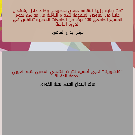
تحت رعاية وزيرة الثقافة حمدي سطوحي وخالد جلال يشهدان
جانبا من العروض المتقدمة للدورة الثامنة من مواسم نجوم
المسرح الجامعي 130 عرضًا من الجامعات المصرية تتنافس في
الدورة الثامنة
مركز ابداع القاهرة
"فلكلوريتا" تحيي أمسية للتراث الشعبي المصري بقبة الغوري
الجمعة المقبلة
مركز الإبداع الفنى بقبة الغورى