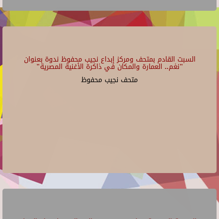
السبت القادم بمتحف ومركز إبداع نجيب محفوظ ندوة بعنوان
"نغم.. العمارة والمكان في ذاكرة الأغنية المصرية"
متحف نجيب محفوظ