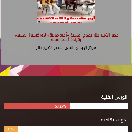
قصر الأمير طاز يقدم أمسية «أفرو-عربية» لأوركسترا الملتقى
بقيادة أحمد شمة
مركز الإبداع الفنى بقصر الأمير طاز
الورش الفنية
53.25%
ندوات ثقافية
11%