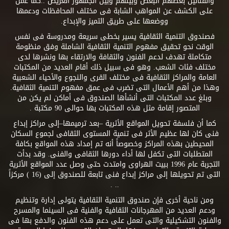
والفنانين بعضهم البعض وبينهم وبين الجمهور العريض ..كما عمل
على الكشف عن المواهب الشابة فى مختلف المحافظات ودعمها
ووضعها على طريق التميز والإبداع.
فصندوق التنمية الثقافية يسير بخطى سريعة ومدروسة فى نفس
الوقت نحو تحقيق مفهوم التنمية الثقافية الشاملة وفق منظومة
متكاملة تهدف لدعم الفنون والثقافة والارتقاء بها ونشرها لدى
مختلف فئات الشعب. وهو فى سبيل ذلك أقام العديد من المكتبات
العامة والمراكز الثقافية فى مختلف القرى والنجوع والأحياء الشعبية
وهذا من أهم الأعمال التى تضرب فى عمق مفهوم التنمية الثقافية.
وبلغ عدد المكتبات التى أنشأها الصندوق فى أماكن لم يكن من
المتصور إقامة مثل هذه المكتبات بها حوالى 90 مكتبة .
كما أن فلسفة تحويل المواقع الأثرية –بعد ترميمها–إلى مراكز إبداع
فنى كان لها عظيم الأثر فى تنمية المستوى الثقافى لجموع السكان
المحيطين بهذه المراكز وخصوصاً أنه تم إمداد هذه المواقع بكافة
المتطلبات التى تكفل لها أداء دورها الثقافى والفنى. وقد بدأت
التجربة عام 1996 ببيت الهراوى وامتدت حتى وصل عدد المواقع الأثرية
التى تم تحويلها إلى مراكز إبداع فنى تابعة للصندوق إلى (16 ) مركزاً
.. .
ومن ناحية أخرى فإن صندوق التنمية الثقافية يتولى إدارة وتنظيم
ودعم العديد من المهرجانات الثقافية والفنية فى السينما والمسرح
والفنون التشكيلية والتى تعمل على دعم هذه الفنون والدفع بها فى