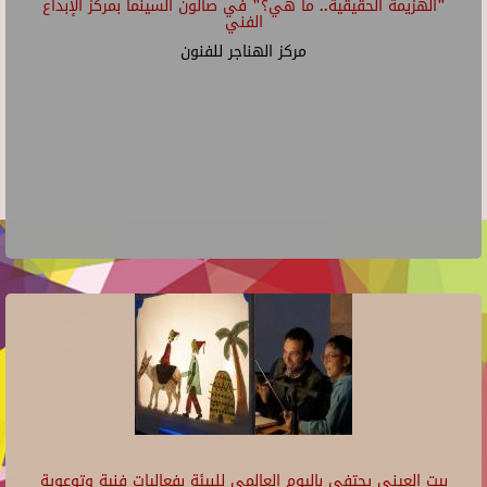
"الهزيمة الحقيقية.. ما هي؟" في صالون السينما بمركز الإبداع
الفني
مركز الهناجر للفنون
بيت العيني يحتفي باليوم العالمي للبيئة بفعاليات فنية وتوعوية