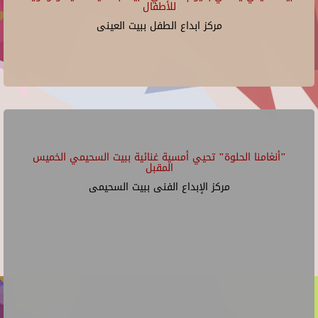
للأطفال
مركز ابداع الطفل ببيت العينى
"أنغامنا الحلوة" تحيي أمسية غنائية ببيت السحيمي الخميس
المقبل
مركز الإبداع الفنى ببيت السحيمى