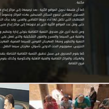
مكتبة .
كما أن فلسفة تحويل المواقع الأثرية –بعد ترميمها–إلى مراكز إبداع 
المستوى الثقافى لجموع السكان المحيطين بهذه المراكز وخصوصاً أن
حتى وصل عدد المواقع الأثرية التى تم تحويلها إلى مراكز إبداع فنى تابعة للصند
ومن ناحية أخرى فإن صندوق التنمية الثقافية يتولى إدارة وتنظيم ود
والفنية فى السينما والمسرح والفنون التشكيلية والتى تعمل على 
التنمية والتطوير ومنها: المهرجان القومى للسينما المصرية، المهر
التجريبى، سمبوزيوم النحت الدولى بأسوان، مهرجان سينما الطفل.....
كما يقوم الصندوق فى سبيل تحقيق التنمية الثقافية الشاملة بتقدي
والهيئات والمراكز الثقافية والفنية الأهلية والحكومية وكذلك يقوم
فروع الثقافة.