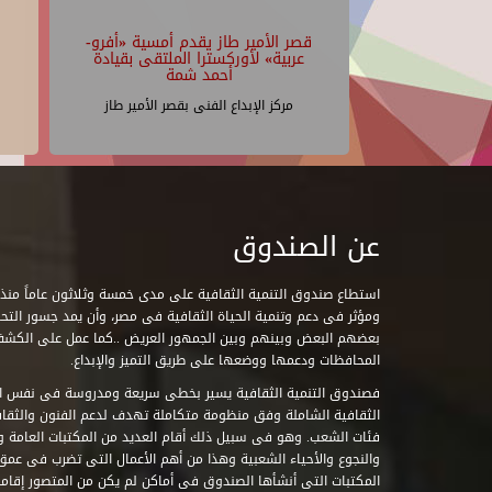
قصر الأمير طاز يقدم أمسية «أفرو-
عربية» لأوركسترا الملتقى بقيادة
أحمد شمة
مركز الإبداع الفنى بقصر الأمير طاز
عن الصندوق
ومؤثر فى دعم وتنمية الحياة الثقافية فى مصر، وأن يمد جسور التحاو
بعضهم البعض وبينهم وبين الجمهور العريض ..كما عمل على الكش
المحافظات ودعمها ووضعها على طريق التميز والإبداع.
فصندوق التنمية الثقافية يسير بخطى سريعة ومدروسة فى نفس ال
الثقافية الشاملة وفق منظومة متكاملة تهدف لدعم الفنون والثقاف
فئات الشعب. وهو فى سبيل ذلك أقام العديد من المكتبات العامة وا
والنجوع والأحياء الشعبية وهذا من أهم الأعمال التى تضرب فى عمق 