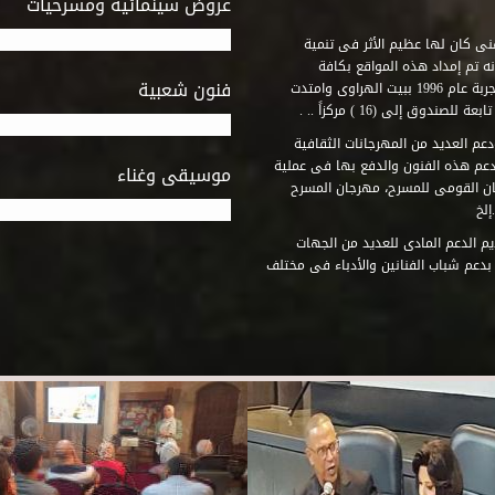
عروض سينمائية ومسرحيات
فنى كان لها عظيم الأثر فى تنمية
ه تم إمداد هذه المواقع بكافة
فنون شعبية
المتطلبات التى تكفل لها أداء دورها الثقافى والفنى. وقد بدأت التجربة عام 1996 ببيت الهراوى وامتدت
وق إلى (16 ) مركزاً .. .
عم العديد من المهرجانات الثقافية
دعم هذه الفنون والدفع بها فى عملية
موسيقى وغناء
جان القومى للمسرح، مهرجان المسرح
إلخ
م الدعم المادى للعديد من الجهات
 بدعم شباب الفنانين والأدباء فى مختلف