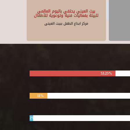
بيت العيني يحتفي باليوم العالمي
للبيئة بفعاليات فنية وتوعوية للأطفال
مركز ابداع الطفل ببيت العينى
53.25%
11%
2%