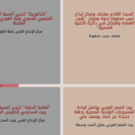
السبت القادم بمتحف ومركز إبداع
"فلكلوريتا" تحيي أمسية لل
نجيب محفوظ ندوة بعنوان "نغم..
الشعبي المصري بقبة الغوري 
العمارة والمكان في ذاكرة الأغنية
المقبلة
المصرية"
مركز الإبداع الفنى بقبة الغو
متحف نجيب محفوظ
بيت الشعر العربي يواصل قراءة
"أنغامنا الحلوة" تحيي أمسية 
المشروعات النقدية المصرية بحلقة
ببيت السحيمي الخميس الم
جديدة عن أحمد يوسف علي
مركز الإبداع الفنى ببيت السح
بيت الشعر العربي بمنزل الست وسيلة