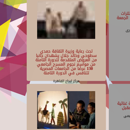
تراث
الجمعة
رى
تحت رعاية وزيرة الثقافة حمدي
سطوحي وخالد جلال يشهدان جانبا
من العروض المتقدمة للدورة الثامنة
من مواسم نجوم المسرح الجامعي
130 عرضًا من الجامعات المصرية
تتنافس في الدورة الثامنة
مركز ابداع القاهرة
غنائية
قبل
يمى