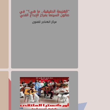
"الهزيمة الحقيقية.. ما هي؟" في
صالون السينما بمركز الإبداع الفني
مركز الهناجر للفنون