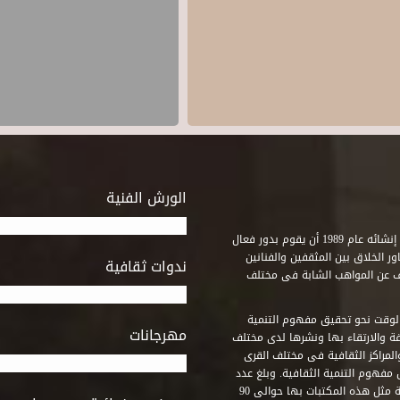
الورش الفنية
استطاع صندوق التنمية الثقافية على مدى خمسة وثلاثون عاماً منذ إنشائه عام 1989 أن يقوم بدور فعال
ر الخلاق بين المثقفين والفنانين
ندوات ثقافية
ف عن المواهب الشابة فى مختلف
وقت نحو تحقيق مفهوم التنمية
مهرجانات
ة والارتقاء بها ونشرها لدى مختلف
لمراكز الثقافية فى مختلف القرى
مفهوم التنمية الثقافية. وبلغ عدد
المكتبات التى أنشأها الصندوق فى أماكن لم يكن من المتصور إقامة مثل هذه المكتبات بها حوالى 90