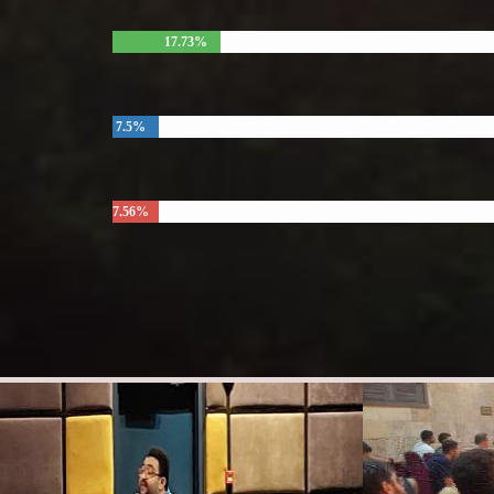
17.73%
7.5%
7.56%