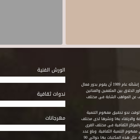
الورش الفنية
استطاع صندوق التنمية الثقافية على مدى خمسة وثلاثون عاماً منذ إنشائه عام 1989 أن يقوم بدور فعال
ر الخلاق بين المثقفين والفنانين
ندوات ثقافية
ف عن المواهب الشابة فى مختلف
وقت نحو تحقيق مفهوم التنمية
مهرجانات
ة والارتقاء بها ونشرها لدى مختلف
لمراكز الثقافية فى مختلف القرى
مفهوم التنمية الثقافية. وبلغ عدد
المكتبات التى أنشأها الصندوق فى أماكن لم يكن من المتصور إقامة مثل هذه المكتبات بها حوالى 90