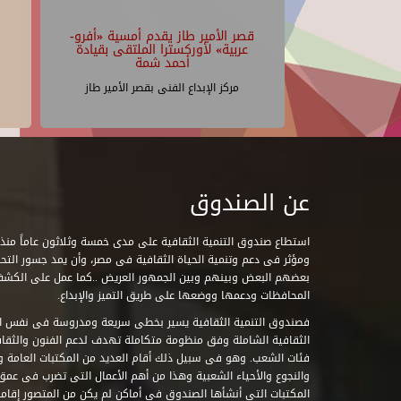
قصر الأمير طاز يقدم أمسية «أفرو-
عربية» لأوركسترا الملتقى بقيادة
أحمد شمة
مركز الإبداع الفنى بقصر الأمير طاز
عن الصندوق
ومؤثر فى دعم وتنمية الحياة الثقافية فى مصر، وأن يمد جسور التحاو
بعضهم البعض وبينهم وبين الجمهور العريض ..كما عمل على الكش
المحافظات ودعمها ووضعها على طريق التميز والإبداع.
فصندوق التنمية الثقافية يسير بخطى سريعة ومدروسة فى نفس ال
الثقافية الشاملة وفق منظومة متكاملة تهدف لدعم الفنون والثقاف
فئات الشعب. وهو فى سبيل ذلك أقام العديد من المكتبات العامة وا
والنجوع والأحياء الشعبية وهذا من أهم الأعمال التى تضرب فى عمق 