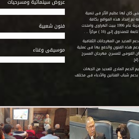
عروض سينمائية ومسرحيات
فنى كان لها عظيم الأثر فى تنمية
ه تم إمداد هذه المواقع بكافة
فنون شعبية
المتطلبات التى تكفل لها أداء دورها الثقافى والفنى. وقد بدأت التجربة عام 1996 ببيت الهراوى وامتدت
وق إلى (16 ) مركزاً .. .
عم العديد من المهرجانات الثقافية
دعم هذه الفنون والدفع بها فى عملية
موسيقى وغناء
جان القومى للمسرح، مهرجان المسرح
إلخ
م الدعم المادى للعديد من الجهات
 بدعم شباب الفنانين والأدباء فى مختلف