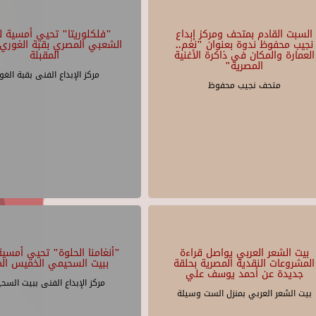
السبت القادم بمتحف ومركز إبداع
"فلكلوريتا" تحيي أمسية لل
نجيب محفوظ ندوة بعنوان "نغم..
الشعبي المصري بقبة الغوري 
العمارة والمكان في ذاكرة الأغنية
المقبلة
المصرية"
مركز الإبداع الفنى بقبة الغو
متحف نجيب محفوظ
بيت الشعر العربي يواصل قراءة
"أنغامنا الحلوة" تحيي أمسية 
المشروعات النقدية المصرية بحلقة
ببيت السحيمي الخميس الم
جديدة عن أحمد يوسف علي
مركز الإبداع الفنى ببيت السح
بيت الشعر العربي بمنزل الست وسيلة