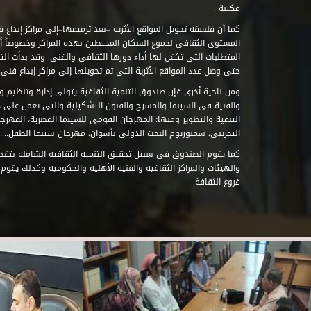
مكتبة .
كما أن فلسفة تحويل المواقع الأثرية –بعد ترميمها–إلى مراكز إبداع 
المستوى الثقافى لجموع السكان المحيطين بهذه المراكز وخصوصاً أن
حتى وصل عدد المواقع الأثرية التى تم تحويلها إلى مراكز إبداع فنى تابعة للصند
ومن ناحية أخرى فإن صندوق التنمية الثقافية يتولى إدارة وتنظيم ود
والفنية فى السينما والمسرح والفنون التشكيلية والتى تعمل على 
التنمية والتطوير ومنها: المهرجان القومى للسينما المصرية، المهر
التجريبى، سمبوزيوم النحت الدولى بأسوان، مهرجان سينما الطفل.....
كما يقوم الصندوق فى سبيل تحقيق التنمية الثقافية الشاملة بتقدي
والهيئات والمراكز الثقافية والفنية الأهلية والحكومية وكذلك يقوم
فروع الثقافة.