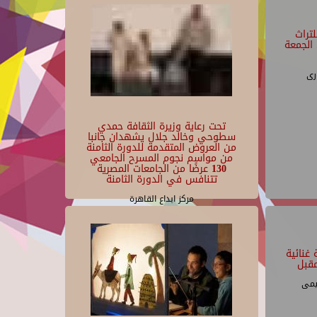
تراث
الجمعة
رى
تحت رعاية وزيرة الثقافة حمدي
سطوحي وخالد جلال يشهدان جانبا
من العروض المتقدمة للدورة الثامنة
من مواسم نجوم المسرح الجامعي
130 عرضًا من الجامعات المصرية
تتنافس في الدورة الثامنة
مركز ابداع القاهرة
غنائية
قبل
يمى