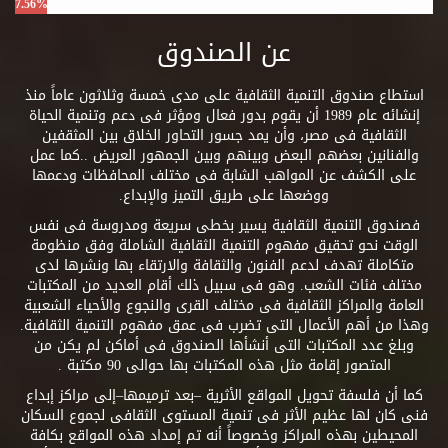
7.56%
عن الصندوق
استطاع صندوق التنمية الثقافية على مدى خمسة وثلاثون عاماً منذ
إنشائه عام 1989 أن يقوم بدور فعال ومؤثر فى دعم وتنمية الحياة
الثقافية فى مصر، وأن يمد جسور التحاور الخلاق بين المثقفين
والفنانين بعضهم البعض وبينهم وبين الجمهور العريض ..كما عمل
على الكشف عن المواهب الشابة فى مختلف المحافظات ودعمها
ووضعها على طريق التميز والإبداع.
فصندوق التنمية الثقافية يسير بخطى سريعة ومدروسة فى نفس
الوقت نحو تحقيق مفهوم التنمية الثقافية الشاملة وفق منظومة
متكاملة تهدف لدعم الفنون والثقافة والارتقاء بها ونشرها لدى
مختلف فئات الشعب. وهو فى سبيل ذلك أقام العديد من المكتبات
العامة والمراكز الثقافية فى مختلف القرى والنجوع والأحياء الشعبية
وهذا من أهم الأعمال التى تضرب فى عمق مفهوم التنمية الثقافية.
وبلغ عدد المكتبات التى أنشأها الصندوق فى أماكن لم يكن من
المتصور إقامة مثل هذه المكتبات بها حوالى 90 مكتبة .
كما أن فلسفة تحويل المواقع الأثرية –بعد ترميمها–إلى مراكز إبداع
فنى كان لها عظيم الأثر فى تنمية المستوى الثقافى لجموع السكان
المحيطين بهذه المراكز وخصوصاً أنه تم إمداد هذه المواقع بكافة