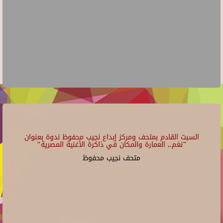
السبت القادم بمتحف ومركز إبداع نجيب محفوظ ندوة بعنوان
"نغم.. العمارة والمكان في ذاكرة الأغنية المصرية"
متحف نجيب محفوظ