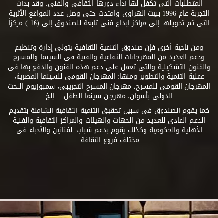
المتطلبات التى تكفل لها أداء دورها الثقافى والفنى. وقد بدأت
التجربة عام 1996 ببيت الهراوى وامتدت حتى وصل عدد المواقع الأثرية
التى تم تحويلها إلى مراكز إبداع فنى تابعة للصندوق إلى (16 ) مركزاً
.. .
ومن ناحية أخرى فإن صندوق التنمية الثقافية يتولى إدارة وتنظيم
ودعم العديد من المهرجانات الثقافية والفنية فى السينما والمسرح
والفنون التشكيلية والتى تعمل على دعم هذه الفنون والدفع بها فى
عملية التنمية والتطوير ومنها: المهرجان القومى للسينما المصرية،
المهرجان القومى للمسرح، مهرجان المسرح التجريبى، سمبوزيوم النحت
الدولى بأسوان، مهرجان سينما الطفل.....إلخ
كما يقوم الصندوق فى سبيل تحقيق التنمية الثقافية الشاملة بتقديم
الدعم المادى للعديد من الجهات والهيئات والمراكز الثقافية والفنية
الأهلية والحكومية وكذلك يقوم بدعم شباب الفنانين والأدباء فى
مختلف فروع الثقافة.