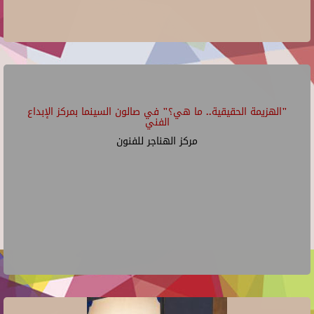
"الهزيمة الحقيقية.. ما هي؟" في صالون السينما بمركز الإبداع
الفني
مركز الهناجر للفنون