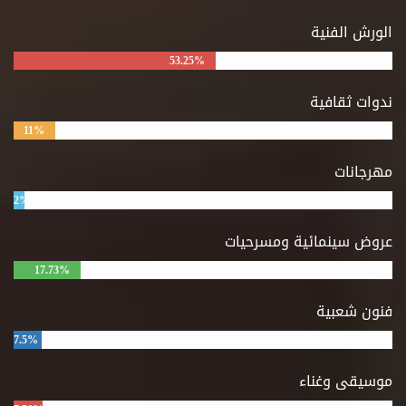
الورش الفنية
53.25%
ندوات ثقافية
11%
مهرجانات
2%
عروض سينمائية ومسرحيات
17.73%
فنون شعبية
7.5%
موسيقى وغناء