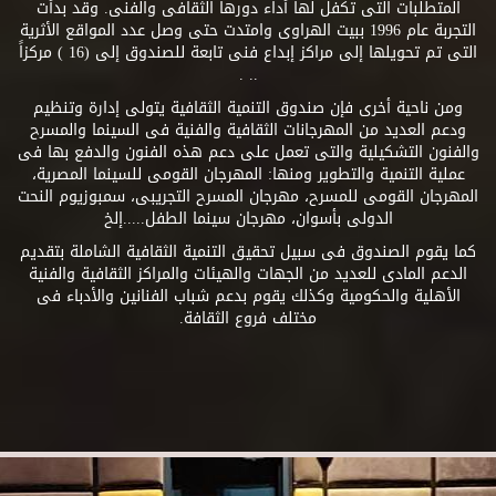
المتطلبات التى تكفل لها أداء دورها الثقافى والفنى. وقد بدأت
التجربة عام 1996 ببيت الهراوى وامتدت حتى وصل عدد المواقع الأثرية
التى تم تحويلها إلى مراكز إبداع فنى تابعة للصندوق إلى (16 ) مركزاً
.. .
ومن ناحية أخرى فإن صندوق التنمية الثقافية يتولى إدارة وتنظيم
ودعم العديد من المهرجانات الثقافية والفنية فى السينما والمسرح
والفنون التشكيلية والتى تعمل على دعم هذه الفنون والدفع بها فى
عملية التنمية والتطوير ومنها: المهرجان القومى للسينما المصرية،
المهرجان القومى للمسرح، مهرجان المسرح التجريبى، سمبوزيوم النحت
الدولى بأسوان، مهرجان سينما الطفل.....إلخ
كما يقوم الصندوق فى سبيل تحقيق التنمية الثقافية الشاملة بتقديم
الدعم المادى للعديد من الجهات والهيئات والمراكز الثقافية والفنية
الأهلية والحكومية وكذلك يقوم بدعم شباب الفنانين والأدباء فى
مختلف فروع الثقافة.