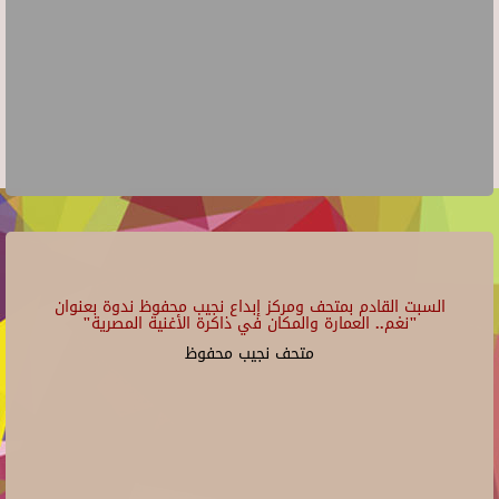
السبت القادم بمتحف ومركز إبداع نجيب محفوظ ندوة بعنوان
"نغم.. العمارة والمكان في ذاكرة الأغنية المصرية"
متحف نجيب محفوظ