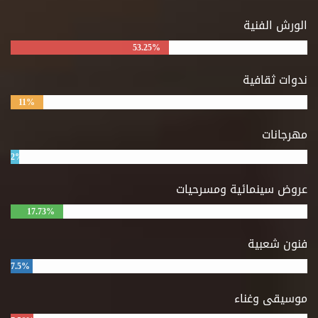
الورش الفنية
53.25%
ندوات ثقافية
11%
مهرجانات
2%
عروض سينمائية ومسرحيات
17.73%
فنون شعبية
7.5%
موسيقى وغناء