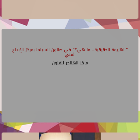
"الهزيمة الحقيقية.. ما هي؟" في صالون السينما بمركز الإبداع
الفني
مركز الهناجر للفنون