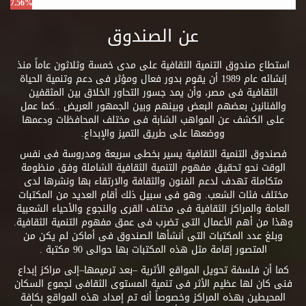
7.56%
عن الصندوق
استطاع صندوق التنمية الثقافية على مدى خمسة وثلاثون عاماً منذ
إنشائه عام 1989 أن يقوم بدور فعال ومؤثر فى دعم وتنمية الحياة
الثقافية فى مصر، وأن يمد جسور التحاور الخلاق بين المثقفين
والفنانين بعضهم البعض وبينهم وبين الجمهور العريض ..كما عمل
على الكشف عن المواهب الشابة فى مختلف المحافظات ودعمها
ووضعها على طريق التميز والإبداع.
فصندوق التنمية الثقافية يسير بخطى سريعة ومدروسة فى نفس
الوقت نحو تحقيق مفهوم التنمية الثقافية الشاملة وفق منظومة
متكاملة تهدف لدعم الفنون والثقافة والارتقاء بها ونشرها لدى
مختلف فئات الشعب. وهو فى سبيل ذلك أقام العديد من المكتبات
العامة والمراكز الثقافية فى مختلف القرى والنجوع والأحياء الشعبية
وهذا من أهم الأعمال التى تضرب فى عمق مفهوم التنمية الثقافية.
وبلغ عدد المكتبات التى أنشأها الصندوق فى أماكن لم يكن من
المتصور إقامة مثل هذه المكتبات بها حوالى 90 مكتبة .
كما أن فلسفة تحويل المواقع الأثرية –بعد ترميمها–إلى مراكز إبداع
فنى كان لها عظيم الأثر فى تنمية المستوى الثقافى لجموع السكان
المحيطين بهذه المراكز وخصوصاً أنه تم إمداد هذه المواقع بكافة