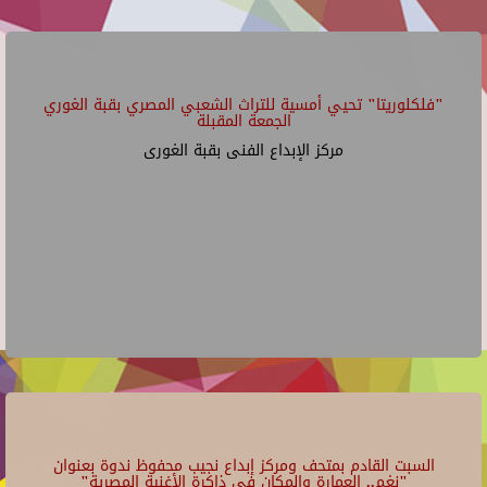
"فلكلوريتا" تحيي أمسية للتراث الشعبي المصري بقبة الغوري
الجمعة المقبلة
مركز الإبداع الفنى بقبة الغورى
السبت القادم بمتحف ومركز إبداع نجيب محفوظ ندوة بعنوان
"نغم.. العمارة والمكان في ذاكرة الأغنية المصرية"