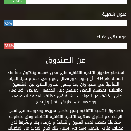
17.73%
فنون شعبية
7.5%
موسيقى وغناء
7.56%
عن الصندوق
استطاع صندوق التنمية الثقافية على مدى خمسة وثلاثون عاماً منذ
إنشائه عام 1989 أن يقوم بدور فعال ومؤثر فى دعم وتنمية الحياة
الثقافية فى مصر، وأن يمد جسور التحاور الخلاق بين المثقفين
والفنانين بعضهم البعض وبينهم وبين الجمهور العريض ..كما عمل
على الكشف عن المواهب الشابة فى مختلف المحافظات ودعمها
ووضعها على طريق التميز والإبداع.
فصندوق التنمية الثقافية يسير بخطى سريعة ومدروسة فى نفس
الوقت نحو تحقيق مفهوم التنمية الثقافية الشاملة وفق منظومة
متكاملة تهدف لدعم الفنون والثقافة والارتقاء بها ونشرها لدى
مختلف فئات الشعب. وهو فى سبيل ذلك أقام العديد من المكتبات