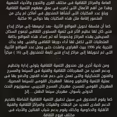
العامة والمراكز الثقافية فى مختلف القرى والنجوع والأحياء الشعبية
وهذا من أهم الأعمال التى تضرب فى عمق مفهوم التنمية الثقافية.
وبلغ عدد المكتبات التى أنشأها الصندوق فى أماكن لم يكن من
المتصور إقامة مثل هذه المكتبات بها حوالى 90 مكتبة .
كما أن فلسفة تحويل المواقع الأثرية –بعد ترميمها–إلى مراكز إبداع
فنى كان لها عظيم الأثر فى تنمية المستوى الثقافى لجموع السكان
المحيطين بهذه المراكز وخصوصاً أنه تم إمداد هذه المواقع بكافة
المتطلبات التى تكفل لها أداء دورها الثقافى والفنى. وقد بدأت
التجربة عام 1996 ببيت الهراوى وامتدت حتى وصل عدد المواقع الأثرية
التى تم تحويلها إلى مراكز إبداع فنى تابعة للصندوق إلى (16 ) مركزاً
.. .
ومن ناحية أخرى فإن صندوق التنمية الثقافية يتولى إدارة وتنظيم
ودعم العديد من المهرجانات الثقافية والفنية فى السينما والمسرح
والفنون التشكيلية والتى تعمل على دعم هذه الفنون والدفع بها فى
عملية التنمية والتطوير ومنها: المهرجان القومى للسينما المصرية،
المهرجان القومى للمسرح، مهرجان المسرح التجريبى، سمبوزيوم النحت
الدولى بأسوان، مهرجان سينما الطفل.....إلخ
كما يقوم الصندوق فى سبيل تحقيق التنمية الثقافية الشاملة بتقديم
الدعم المادى للعديد من الجهات والهيئات والمراكز الثقافية والفنية
الأهلية والحكومية وكذلك يقوم بدعم شباب الفنانين والأدباء فى
مختلف فروع الثقافة.