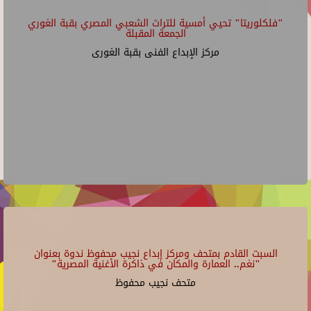
"فلكلوريتا" تحيي أمسية للتراث الشعبي المصري بقبة الغوري
الجمعة المقبلة
مركز الإبداع الفنى بقبة الغورى
السبت القادم بمتحف ومركز إبداع نجيب محفوظ ندوة بعنوان
"نغم.. العمارة والمكان في ذاكرة الأغنية المصرية"
متحف نجيب محفوظ