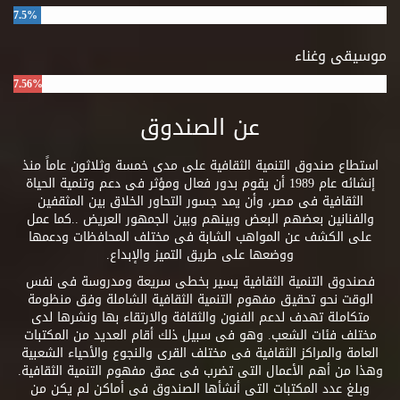
7.5%
موسيقى وغناء
7.56%
عن الصندوق
استطاع صندوق التنمية الثقافية على مدى خمسة وثلاثون عاماً منذ
إنشائه عام 1989 أن يقوم بدور فعال ومؤثر فى دعم وتنمية الحياة
الثقافية فى مصر، وأن يمد جسور التحاور الخلاق بين المثقفين
والفنانين بعضهم البعض وبينهم وبين الجمهور العريض ..كما عمل
على الكشف عن المواهب الشابة فى مختلف المحافظات ودعمها
ووضعها على طريق التميز والإبداع.
فصندوق التنمية الثقافية يسير بخطى سريعة ومدروسة فى نفس
الوقت نحو تحقيق مفهوم التنمية الثقافية الشاملة وفق منظومة
متكاملة تهدف لدعم الفنون والثقافة والارتقاء بها ونشرها لدى
مختلف فئات الشعب. وهو فى سبيل ذلك أقام العديد من المكتبات
العامة والمراكز الثقافية فى مختلف القرى والنجوع والأحياء الشعبية
وهذا من أهم الأعمال التى تضرب فى عمق مفهوم التنمية الثقافية.
وبلغ عدد المكتبات التى أنشأها الصندوق فى أماكن لم يكن من