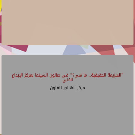
"الهزيمة الحقيقية.. ما هي؟" في صالون السينما بمركز الإبداع
الفني
مركز الهناجر للفنون