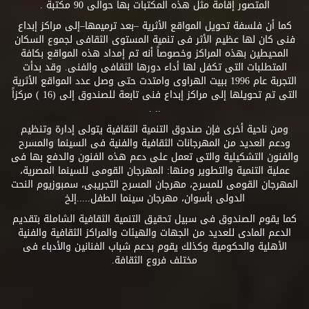
المتصور إقامة مثل هذه المكتبات بها حوالى 90 مكتبة .
كما أن فلسفة تحويل المواقع الأثرية –بعد ترميمها–إلى مراكز إبداع
فنى كان لها عظيم الأثر فى تنمية المستوى الثقافى لجموع السكان
المحيطين بهذه المراكز وخصوصاً أنه تم إمداد هذه المواقع بكافة
المتطلبات التى تكفل لها أداء دورها الثقافى والفنى. وقد بدأت
التجربة عام 1996 ببيت الهراوى وامتدت حتى وصل عدد المواقع الأثرية
التى تم تحويلها إلى مراكز إبداع فنى تابعة للصندوق إلى (16 ) مركزاً
.. .
ومن ناحية أخرى فإن صندوق التنمية الثقافية يتولى إدارة وتنظيم
ودعم العديد من المهرجانات الثقافية والفنية فى السينما والمسرح
والفنون التشكيلية والتى تعمل على دعم هذه الفنون والدفع بها فى
عملية التنمية والتطوير ومنها: المهرجان القومى للسينما المصرية،
المهرجان القومى للمسرح، مهرجان المسرح التجريبى، سمبوزيوم النحت
الدولى بأسوان، مهرجان سينما الطفل.....إلخ
كما يقوم الصندوق فى سبيل تحقيق التنمية الثقافية الشاملة بتقديم
الدعم المادى للعديد من الجهات والهيئات والمراكز الثقافية والفنية
الأهلية والحكومية وكذلك يقوم بدعم شباب الفنانين والأدباء فى
مختلف فروع الثقافة.