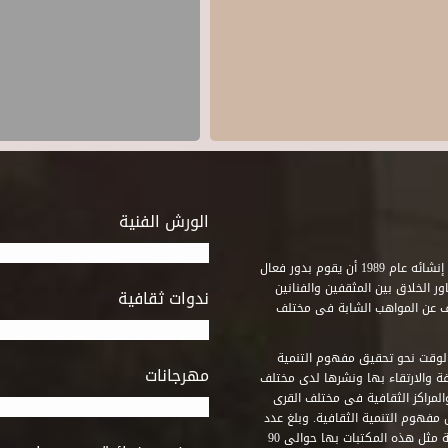
الورش الفنية
استطاع صندوق التنمية الثقافية على مدى خمسة وثلاثون عاماً منذ إنشائه عام 1989 أن يقوم بدور فعال
ر الخلاق بين المثقفين والفنانين
ندوات ثقافية
ف عن المواهب الشابة فى مختلف
وقت نحو تحقيق مفهوم التنمية
مهرجانات
ة والارتقاء بها ونشرها لدى مختلف
لمراكز الثقافية فى مختلف القرى
مفهوم التنمية الثقافية. وبلغ عدد
المكتبات التى أنشأها الصندوق فى أماكن لم يكن من المتصور إقامة مثل هذه المكتبات بها حوالى 90