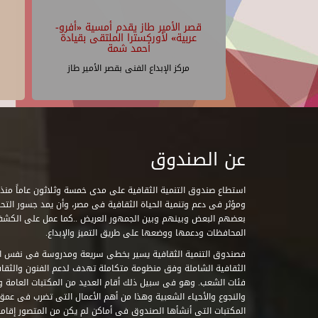
قصر الأمير طاز يقدم أمسية «أفرو-
عربية» لأوركسترا الملتقى بقيادة
أحمد شمة
مركز الإبداع الفنى بقصر الأمير طاز
عن الصندوق
ومؤثر فى دعم وتنمية الحياة الثقافية فى مصر، وأن يمد جسور التحاو
بعضهم البعض وبينهم وبين الجمهور العريض ..كما عمل على الكش
المحافظات ودعمها ووضعها على طريق التميز والإبداع.
فصندوق التنمية الثقافية يسير بخطى سريعة ومدروسة فى نفس ال
الثقافية الشاملة وفق منظومة متكاملة تهدف لدعم الفنون والثقاف
فئات الشعب. وهو فى سبيل ذلك أقام العديد من المكتبات العامة وا
والنجوع والأحياء الشعبية وهذا من أهم الأعمال التى تضرب فى عمق 