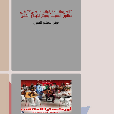
"الهزيمة الحقيقية.. ما هي؟" في
صالون السينما بمركز الإبداع الفني
مركز الهناجر للفنون