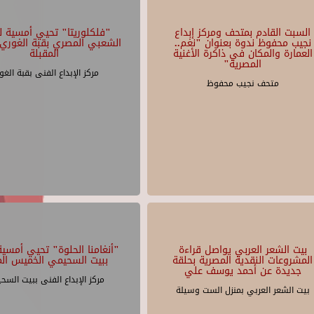
السبت القادم بمتحف ومركز إبداع
"فلكلوريتا" تحيي أمسية لل
نجيب محفوظ ندوة بعنوان "نغم..
الشعبي المصري بقبة الغوري 
العمارة والمكان في ذاكرة الأغنية
المقبلة
المصرية"
مركز الإبداع الفنى بقبة الغو
متحف نجيب محفوظ
بيت الشعر العربي يواصل قراءة
"أنغامنا الحلوة" تحيي أمسية 
المشروعات النقدية المصرية بحلقة
ببيت السحيمي الخميس الم
جديدة عن أحمد يوسف علي
مركز الإبداع الفنى ببيت السح
بيت الشعر العربي بمنزل الست وسيلة