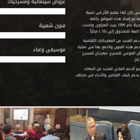
عروض سينمائية ومسرحيات
فنى كان لها عظيم الأثر فى تنمية
ه تم إمداد هذه المواقع بكافة
فنون شعبية
المتطلبات التى تكفل لها أداء دورها الثقافى والفنى. وقد بدأت التجربة عام 1996 ببيت الهراوى وامتدت
وق إلى (16 ) مركزاً .. .
عم العديد من المهرجانات الثقافية
دعم هذه الفنون والدفع بها فى عملية
موسيقى وغناء
جان القومى للمسرح، مهرجان المسرح
إلخ
م الدعم المادى للعديد من الجهات
 بدعم شباب الفنانين والأدباء فى مختلف