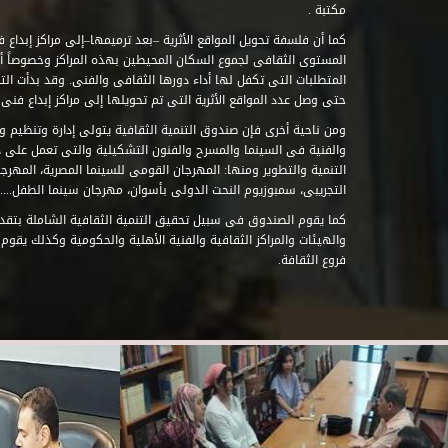
مكتبة .
كما أن فلسفة تحويل المواقع الأثرية –بعد ترميمها–إلى مراكز إبداع 
المستوى الثقافى لجموع السكان المحيطين بهذه المراكز وخصوصاً أن
حتى وصل عدد المواقع الأثرية التى تم تحويلها إلى مراكز إبداع فنى تابعة للصند
ومن ناحية أخرى فإن صندوق التنمية الثقافية يتولى إدارة وتنظيم ود
والفنية فى السينما والمسرح والفنون التشكيلية والتى تعمل على 
التنمية والتطوير ومنها: المهرجان القومى للسينما المصرية، المهر
التجريبى، سمبوزيوم النحت الدولى بأسوان، مهرجان سينما الطفل.....
كما يقوم الصندوق فى سبيل تحقيق التنمية الثقافية الشاملة بتقدي
والهيئات والمراكز الثقافية والفنية الأهلية والحكومية وكذلك يقوم
فروع الثقافة.