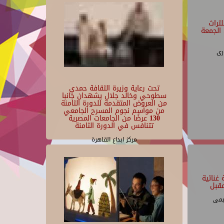
تراث
الجمعة
رى
تحت رعاية وزيرة الثقافة حمدي
سطوحي وخالد جلال يشهدان جانبا
من العروض المتقدمة للدورة الثامنة
من مواسم نجوم المسرح الجامعي
130 عرضًا من الجامعات المصرية
تتنافس في الدورة الثامنة
مركز ابداع القاهرة
غنائية
قبل
يمى