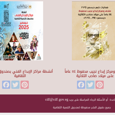
متحف ومركز إبداع نجيب محفوظ ١١٤ عاماً
أنشطة مراكز الإبداع الفني بصندوق 
على ميلاد صاحب الثلاثية
الثقافية
Facebook
Twitter
Pinterest
Facebook
Twitter
Pinteres
cdf@cdf.gov.eg
عدة أو الأسئلة الرجاء المراسلة على بريد
جميع حقوق النشر محفوظة لصندوق التنمية الثقافية