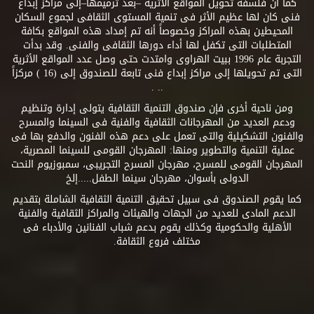
كما أن فلسفة تحويل المواقع الأثرية –بعد ترميمها–إلى مراكز إبداع
فنى كان لها عظيم الأثر فى تنمية المستوى الثقافى لجموع السكان
المحيطين بهذه المراكز وخصوصاً أنه تم إمداد هذه المواقع بكافة
المتطلبات التى تكفل لها أداء دورها الثقافى والفنى. وقد بدأت
التجربة عام 1996 ببيت الهراوى وامتدت حتى وصل عدد المواقع الأثرية
التى تم تحويلها إلى مراكز إبداع فنى تابعة للصندوق إلى (16 ) مركزاً
.. .
ومن ناحية أخرى فإن صندوق التنمية الثقافية يتولى إدارة وتنظيم
ودعم العديد من المهرجانات الثقافية والفنية فى السينما والمسرح
والفنون التشكيلية والتى تعمل على دعم هذه الفنون والدفع بها فى
عملية التنمية والتطوير ومنها: المهرجان القومى للسينما المصرية،
المهرجان القومى للمسرح، مهرجان المسرح التجريبى، سمبوزيوم النحت
الدولى بأسوان، مهرجان سينما الطفل.....إلخ
كما يقوم الصندوق فى سبيل تحقيق التنمية الثقافية الشاملة بتقديم
الدعم المادى للعديد من الجهات والهيئات والمراكز الثقافية والفنية
الأهلية والحكومية وكذلك يقوم بدعم شباب الفنانين والأدباء فى
مختلف فروع الثقافة.