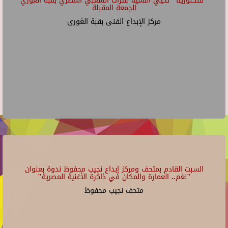
"فلكلوريتا" تحيي أمسية للتراث الشعبي المصري بقبة الغوري
الجمعة المقبلة
مركز الإبداع الفنى بقبة الغورى
السبت القادم بمتحف ومركز إبداع نجيب محفوظ ندوة بعنوان
"نغم.. العمارة والمكان في ذاكرة الأغنية المصرية"
متحف نجيب محفوظ