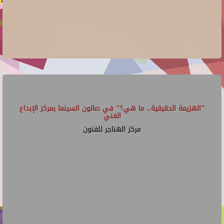
"الهزيمة الحقيقية.. ما هي؟" في صالون السينما بمركز الإبداع
الفني
مركز الهناجر للفنون