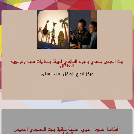
بيت العيني يحتفي باليوم العالمي للبيئة بفعاليات فنية وتوعوية
للأطفال
مركز ابداع الطفل ببيت العينى
"أنغامنا الحلوة" تحيي أمسية غنائية ببيت السحيمي الخميس
المقبل