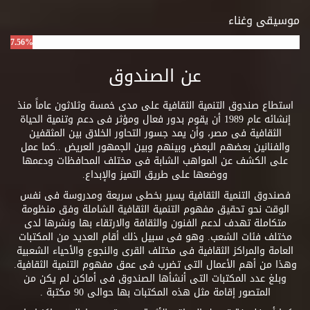
موسيقى وغناء
7.56%
عن الصندوق
استطاع صندوق التنمية الثقافية على مدى خمسة وثلاثون عاماً منذ
إنشائه عام 1989 أن يقوم بدور فعال ومؤثر فى دعم وتنمية الحياة
الثقافية فى مصر، وأن يمد جسور التحاور الخلاق بين المثقفين
والفنانين بعضهم البعض وبينهم وبين الجمهور العريض ..كما عمل
على الكشف عن المواهب الشابة فى مختلف المحافظات ودعمها
ووضعها على طريق التميز والإبداع.
فصندوق التنمية الثقافية يسير بخطى سريعة ومدروسة فى نفس
الوقت نحو تحقيق مفهوم التنمية الثقافية الشاملة وفق منظومة
متكاملة تهدف لدعم الفنون والثقافة والارتقاء بها ونشرها لدى
مختلف فئات الشعب. وهو فى سبيل ذلك أقام العديد من المكتبات
العامة والمراكز الثقافية فى مختلف القرى والنجوع والأحياء الشعبية
وهذا من أهم الأعمال التى تضرب فى عمق مفهوم التنمية الثقافية.
وبلغ عدد المكتبات التى أنشأها الصندوق فى أماكن لم يكن من
المتصور إقامة مثل هذه المكتبات بها حوالى 90 مكتبة .