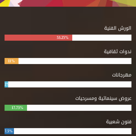
الورش الفنية
53.25%
ندوات ثقافية
11%
مهرجانات
2%
عروض سينمائية ومسرحيات
17.73%
فنون شعبية
7.5%