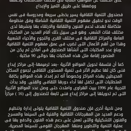
على الكشف عن المواهب الشابة فى مختلف المحافظات ودعمها
ووضعها على طريق التميز والإبداع.
فصندوق التنمية الثقافية يسير بخطى سريعة ومدروسة فى نفس
الوقت نحو تحقيق مفهوم التنمية الثقافية الشاملة وفق منظومة
متكاملة تهدف لدعم الفنون والثقافة والارتقاء بها ونشرها لدى
مختلف فئات الشعب. وهو فى سبيل ذلك أقام العديد من المكتبات
العامة والمراكز الثقافية فى مختلف القرى والنجوع والأحياء الشعبية
وهذا من أهم الأعمال التى تضرب فى عمق مفهوم التنمية الثقافية.
وبلغ عدد المكتبات التى أنشأها الصندوق فى أماكن لم يكن من
المتصور إقامة مثل هذه المكتبات بها حوالى 90 مكتبة .
كما أن فلسفة تحويل المواقع الأثرية –بعد ترميمها–إلى مراكز إبداع
فنى كان لها عظيم الأثر فى تنمية المستوى الثقافى لجموع السكان
المحيطين بهذه المراكز وخصوصاً أنه تم إمداد هذه المواقع بكافة
المتطلبات التى تكفل لها أداء دورها الثقافى والفنى. وقد بدأت
التجربة عام 1996 ببيت الهراوى وامتدت حتى وصل عدد المواقع الأثرية
التى تم تحويلها إلى مراكز إبداع فنى تابعة للصندوق إلى (16 ) مركزاً
.. .
ومن ناحية أخرى فإن صندوق التنمية الثقافية يتولى إدارة وتنظيم
ودعم العديد من المهرجانات الثقافية والفنية فى السينما والمسرح
والفنون التشكيلية والتى تعمل على دعم هذه الفنون والدفع بها فى
عملية التنمية والتطوير ومنها: المهرجان القومى للسينما المصرية،