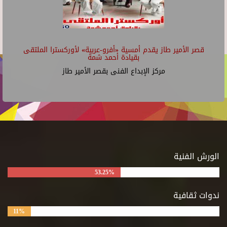
قصر الأمير طاز يقدم أمسية «أفرو-عربية» لأوركسترا الملتقى
بقيادة أحمد شمة
مركز الإبداع الفنى بقصر الأمير طاز
الورش الفنية
53.25%
ندوات ثقافية
11%