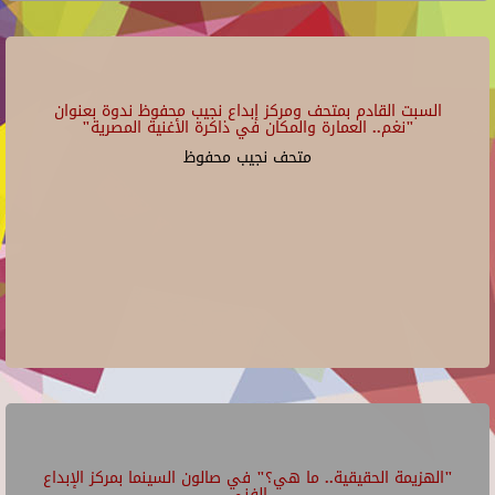
السبت القادم بمتحف ومركز إبداع نجيب محفوظ ندوة بعنوان
"نغم.. العمارة والمكان في ذاكرة الأغنية المصرية"
متحف نجيب محفوظ
"الهزيمة الحقيقية.. ما هي؟" في صالون السينما بمركز الإبداع
الفني