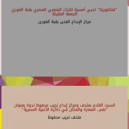
"فلكلوريتا" تحيي أمسية للتراث الشعبي المصري بقبة الغوري
الجمعة المقبلة
مركز الإبداع الفنى بقبة الغورى
السبت القادم بمتحف ومركز إبداع نجيب محفوظ ندوة بعنوان
"نغم.. العمارة والمكان في ذاكرة الأغنية المصرية"
متحف نجيب محفوظ