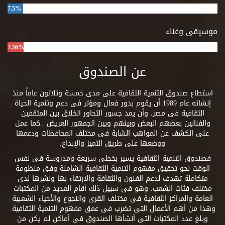
7.5%
موسيقى وغناء
7.56%
عن الصندوق
استطاع صندوق التنمية الثقافية على مدى خمسة وثلاثون عاماً منذ
إنشائه عام 1989 أن يقوم بدور فعال ومؤثر فى دعم وتنمية الحياة
الثقافية فى مصر، وأن يمد جسور التحاور الخلاق بين المثقفين
والفنانين بعضهم البعض وبينهم وبين الجمهور العريض ..كما عمل
على الكشف عن المواهب الشابة فى مختلف المحافظات ودعمها
ووضعها على طريق التميز والإبداع.
فصندوق التنمية الثقافية يسير بخطى سريعة ومدروسة فى نفس
الوقت نحو تحقيق مفهوم التنمية الثقافية الشاملة وفق منظومة
متكاملة تهدف لدعم الفنون والثقافة والارتقاء بها ونشرها لدى
مختلف فئات الشعب. وهو فى سبيل ذلك أقام العديد من المكتبات
العامة والمراكز الثقافية فى مختلف القرى والنجوع والأحياء الشعبية
وهذا من أهم الأعمال التى تضرب فى عمق مفهوم التنمية الثقافية.
وبلغ عدد المكتبات التى أنشأها الصندوق فى أماكن لم يكن من