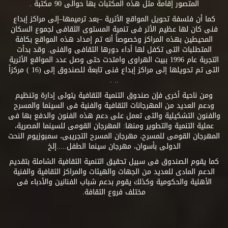
المتصور إقامة مثل هذه المكتبات بها حوالى 90 مكتبة .
كما أن فلسفة تحويل المواقع الأثرية –بعد ترميمها–إلى مراكز إبداع
فنى كان لها عظيم الأثر فى تنمية المستوى الثقافى لجموع السكان
المحيطين بهذه المراكز وخصوصاً أنه تم إمداد هذه المواقع بكافة
المتطلبات التى تكفل لها أداء دورها الثقافى والفنى. وقد بدأت
التجربة عام 1996 ببيت الهراوى وامتدت حتى وصل عدد المواقع الأثرية
التى تم تحويلها إلى مراكز إبداع فنى تابعة للصندوق إلى (16 ) مركزاً
.. .
ومن ناحية أخرى فإن صندوق التنمية الثقافية يتولى إدارة وتنظيم
ودعم العديد من المهرجانات الثقافية والفنية فى السينما والمسرح
والفنون التشكيلية والتى تعمل على دعم هذه الفنون والدفع بها فى
عملية التنمية والتطوير ومنها: المهرجان القومى للسينما المصرية،
المهرجان القومى للمسرح، مهرجان المسرح التجريبى، سمبوزيوم النحت
الدولى بأسوان، مهرجان سينما الطفل.....إلخ
كما يقوم الصندوق فى سبيل تحقيق التنمية الثقافية الشاملة بتقديم
الدعم المادى للعديد من الجهات والهيئات والمراكز الثقافية والفنية
الأهلية والحكومية وكذلك يقوم بدعم شباب الفنانين والأدباء فى
مختلف فروع الثقافة.