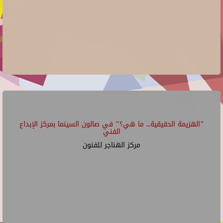
"الهزيمة الحقيقية.. ما هي؟" في صالون السينما بمركز الإبداع
الفني
مركز الهناجر للفنون