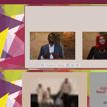
تراث
الجمعة
رى