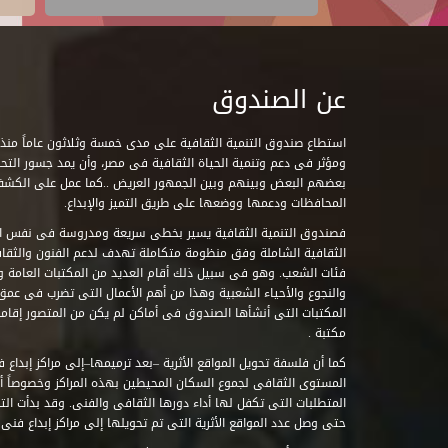
عن الصندوق
ومؤثر فى دعم وتنمية الحياة الثقافية فى مصر، وأن يمد جسور التحاو
بعضهم البعض وبينهم وبين الجمهور العريض ..كما عمل على الكش
المحافظات ودعمها ووضعها على طريق التميز والإبداع.
فصندوق التنمية الثقافية يسير بخطى سريعة ومدروسة فى نفس ال
الثقافية الشاملة وفق منظومة متكاملة تهدف لدعم الفنون والثقاف
فئات الشعب. وهو فى سبيل ذلك أقام العديد من المكتبات العامة وا
والنجوع والأحياء الشعبية وهذا من أهم الأعمال التى تضرب فى عمق 
مكتبة .
كما أن فلسفة تحويل المواقع الأثرية –بعد ترميمها–إلى مراكز إبداع 
المستوى الثقافى لجموع السكان المحيطين بهذه المراكز وخصوصاً أن
حتى وصل عدد المواقع الأثرية التى تم تحويلها إلى مراكز إبداع فنى تابعة للصند