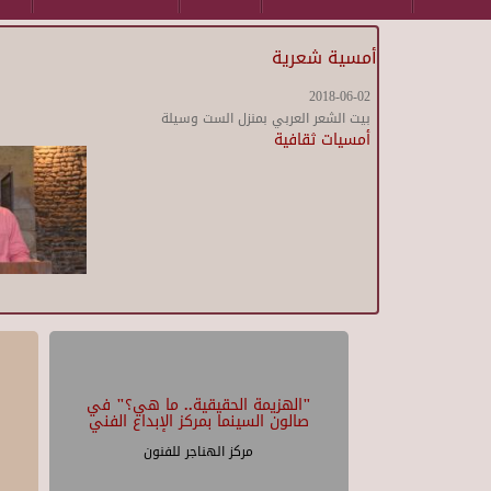
أمسية شعرية
2018-06-02
بيت الشعر العربي بمنزل الست وسيلة
أمسيات ثقافية
"الهزيمة الحقيقية.. ما هي؟" في
صالون السينما بمركز الإبداع الفني
مركز الهناجر للفنون