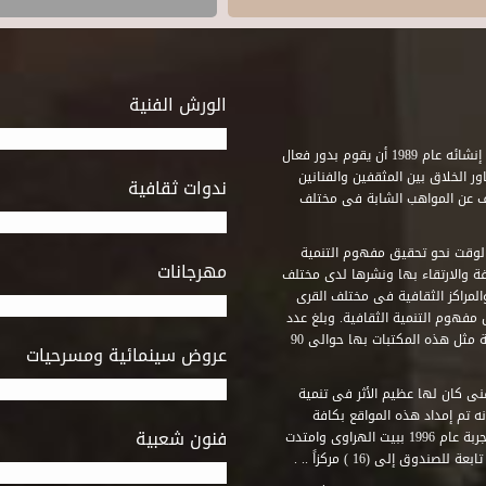
الورش الفنية
استطاع صندوق التنمية الثقافية على مدى خمسة وثلاثون عاماً منذ إنشائه عام 1989 أن يقوم بدور فعال
ر الخلاق بين المثقفين والفنانين
ندوات ثقافية
ف عن المواهب الشابة فى مختلف
وقت نحو تحقيق مفهوم التنمية
مهرجانات
ة والارتقاء بها ونشرها لدى مختلف
لمراكز الثقافية فى مختلف القرى
مفهوم التنمية الثقافية. وبلغ عدد
المكتبات التى أنشأها الصندوق فى أماكن لم يكن من المتصور إقامة مثل هذه المكتبات بها حوالى 90
عروض سينمائية ومسرحيات
فنى كان لها عظيم الأثر فى تنمية
ه تم إمداد هذه المواقع بكافة
فنون شعبية
المتطلبات التى تكفل لها أداء دورها الثقافى والفنى. وقد بدأت التجربة عام 1996 ببيت الهراوى وامتدت
وق إلى (16 ) مركزاً .. .