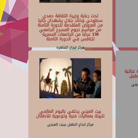
تحت رعاية وزيرة الثقافة حمدي
سطوحي وخالد جلال يشهدان جانبا
من العروض المتقدمة للدورة الثامنة
من مواسم نجوم المسرح الجامعي
130 عرضًا من الجامعات المصرية
تتنافس في الدورة الثامنة
مركز ابداع القاهرة
غنائية
قبل
يمى
بيت العيني يحتفي باليوم العالمي
للبيئة بفعاليات فنية وتوعوية للأطفال
مركز ابداع الطفل ببيت العينى