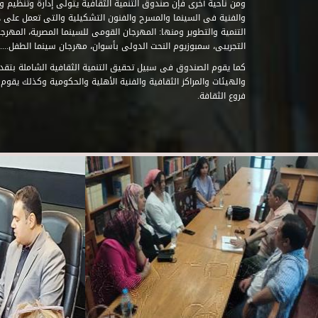
ومن ناحية أخرى فإن صندوق التنمية الثقافية يتولى إدارة وتنظيم ود
والفنية فى السينما والمسرح والفنون التشكيلية والتى تعمل على 
التنمية والتطوير ومنها: المهرجان القومى للسينما المصرية، المهر
التجريبى، سمبوزيوم النحت الدولى بأسوان، مهرجان سينما الطفل.....
كما يقوم الصندوق فى سبيل تحقيق التنمية الثقافية الشاملة بتقدي
والهيئات والمراكز الثقافية والفنية الأهلية والحكومية وكذلك يقوم
فروع الثقافة.