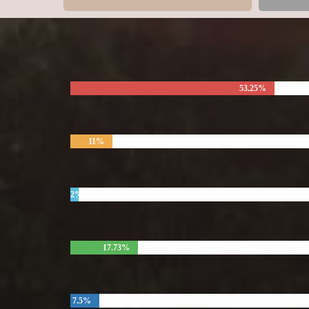
53.25%
11%
2%
17.73%
7.5%