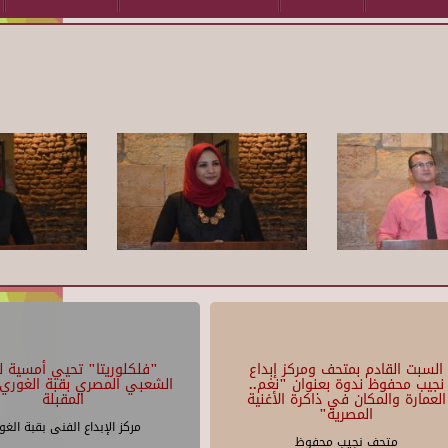
السبت القادم بمتحف ومركز إبداع
"فلكلوريتا" تحيي أمسية لل
نجيب محفوظ ندوة بعنوان "نغم..
الشعبي المصري بقبة الغوري 
العمارة والمكان في ذاكرة الأغنية
المقبلة
المصرية"
مركز الإبداع الفنى بقبة الغو
متحف نجيب محفوظ