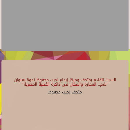
السبت القادم بمتحف ومركز إبداع نجيب محفوظ ندوة بعنوان
"نغم.. العمارة والمكان في ذاكرة الأغنية المصرية"
متحف نجيب محفوظ