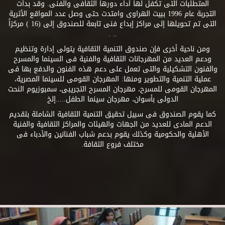
المتطلبات التى تكفل لها أداء دورها الثقافى والفنى. وقد بدأت
التجربة عام 1996 ببيت الهراوى وامتدت حتى وصل عدد المواقع الأثرية
التى تم تحويلها إلى مراكز إبداع فنى تابعة للصندوق إلى (16 ) مركزاً
.. .
ومن ناحية أخرى فإن صندوق التنمية الثقافية يتولى إدارة وتنظيم
ودعم العديد من المهرجانات الثقافية والفنية فى السينما والمسرح
والفنون التشكيلية والتى تعمل على دعم هذه الفنون والدفع بها فى
عملية التنمية والتطوير ومنها: المهرجان القومى للسينما المصرية،
المهرجان القومى للمسرح، مهرجان المسرح التجريبى، سمبوزيوم النحت
الدولى بأسوان، مهرجان سينما الطفل.....إلخ
كما يقوم الصندوق فى سبيل تحقيق التنمية الثقافية الشاملة بتقديم
الدعم المادى للعديد من الجهات والهيئات والمراكز الثقافية والفنية
الأهلية والحكومية وكذلك يقوم بدعم شباب الفنانين والأدباء فى
مختلف فروع الثقافة.