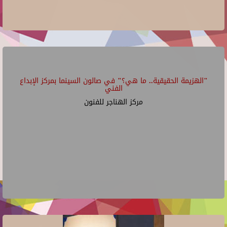
"الهزيمة الحقيقية.. ما هي؟" في صالون السينما بمركز الإبداع
الفني
مركز الهناجر للفنون