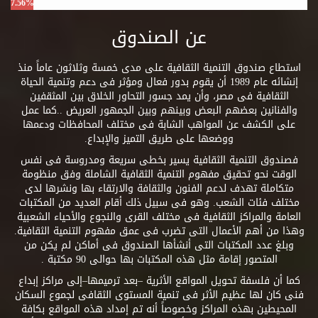
7.56%
عن الصندوق
استطاع صندوق التنمية الثقافية على مدى خمسة وثلاثون عاماً منذ
إنشائه عام 1989 أن يقوم بدور فعال ومؤثر فى دعم وتنمية الحياة
الثقافية فى مصر، وأن يمد جسور التحاور الخلاق بين المثقفين
والفنانين بعضهم البعض وبينهم وبين الجمهور العريض ..كما عمل
على الكشف عن المواهب الشابة فى مختلف المحافظات ودعمها
ووضعها على طريق التميز والإبداع.
فصندوق التنمية الثقافية يسير بخطى سريعة ومدروسة فى نفس
الوقت نحو تحقيق مفهوم التنمية الثقافية الشاملة وفق منظومة
متكاملة تهدف لدعم الفنون والثقافة والارتقاء بها ونشرها لدى
مختلف فئات الشعب. وهو فى سبيل ذلك أقام العديد من المكتبات
العامة والمراكز الثقافية فى مختلف القرى والنجوع والأحياء الشعبية
وهذا من أهم الأعمال التى تضرب فى عمق مفهوم التنمية الثقافية.
وبلغ عدد المكتبات التى أنشأها الصندوق فى أماكن لم يكن من
المتصور إقامة مثل هذه المكتبات بها حوالى 90 مكتبة .
كما أن فلسفة تحويل المواقع الأثرية –بعد ترميمها–إلى مراكز إبداع
فنى كان لها عظيم الأثر فى تنمية المستوى الثقافى لجموع السكان
المحيطين بهذه المراكز وخصوصاً أنه تم إمداد هذه المواقع بكافة