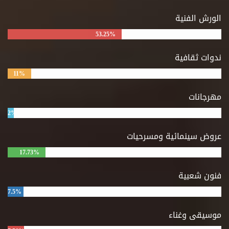
الورش الفنية
53.25%
ندوات ثقافية
11%
مهرجانات
2%
عروض سينمائية ومسرحيات
17.73%
فنون شعبية
7.5%
موسيقى وغناء