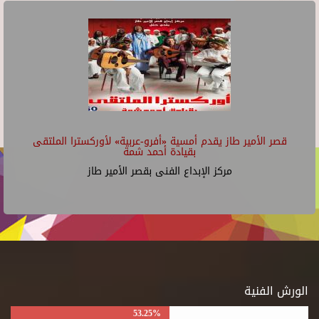
قصر الأمير طاز يقدم أمسية «أفرو-عربية» لأوركسترا الملتقى
بقيادة أحمد شمة
مركز الإبداع الفنى بقصر الأمير طاز
الورش الفنية
53.25%