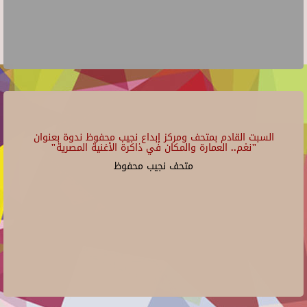
السبت القادم بمتحف ومركز إبداع نجيب محفوظ ندوة بعنوان
"نغم.. العمارة والمكان في ذاكرة الأغنية المصرية"
متحف نجيب محفوظ