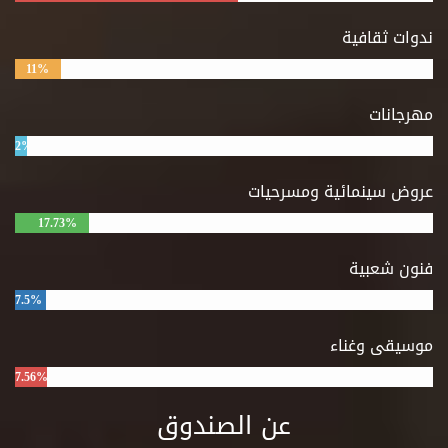
ندوات ثقافية
11%
مهرجانات
2%
عروض سينمائية ومسرحيات
17.73%
فنون شعبية
7.5%
موسيقى وغناء
7.56%
عن الصندوق