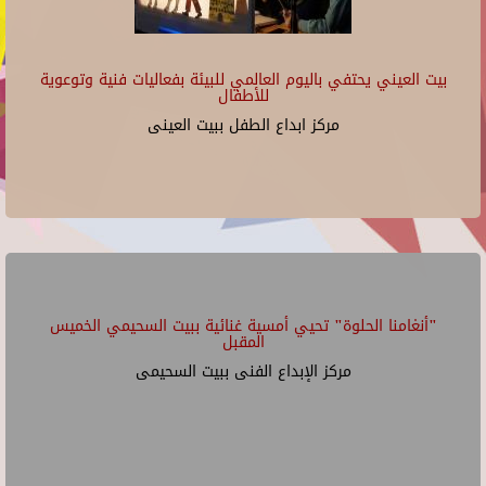
بيت العيني يحتفي باليوم العالمي للبيئة بفعاليات فنية وتوعوية
للأطفال
مركز ابداع الطفل ببيت العينى
"أنغامنا الحلوة" تحيي أمسية غنائية ببيت السحيمي الخميس
المقبل
مركز الإبداع الفنى ببيت السحيمى