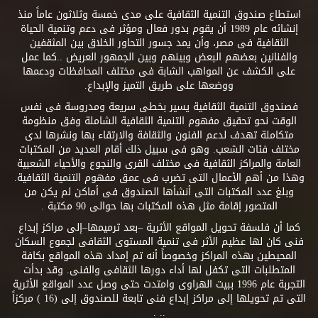
استطاع صندوق التنمية الثقافية على مدى خمسة وثلاثون عاماً منذ
إنشائه عام 1989 أن يقوم بدور فعال ومؤثر فى دعم وتنمية الحياة
الثقافية فى مصر، وأن يمد جسور التحاور الخلاق بين المثقفين
والفنانين بعضهم البعض وبينهم وبين الجمهور العريض ..كما عمل
على الكشف عن المواهب الشابة فى مختلف المحافظات ودعمها
ووضعها على طريق التميز والإبداع.
فصندوق التنمية الثقافية يسير بخطى سريعة ومدروسة فى نفس
الوقت نحو تحقيق مفهوم التنمية الثقافية الشاملة وفق منظومة
متكاملة تهدف لدعم الفنون والثقافة والارتقاء بها ونشرها لدى
مختلف فئات الشعب. وهو فى سبيل ذلك أقام العديد من المكتبات
العامة والمراكز الثقافية فى مختلف القرى والنجوع والأحياء الشعبية
وهذا من أهم الأعمال التى تضرب فى عمق مفهوم التنمية الثقافية.
وبلغ عدد المكتبات التى أنشأها الصندوق فى أماكن لم يكن من
المتصور إقامة مثل هذه المكتبات بها حوالى 90 مكتبة .
كما أن فلسفة تحويل المواقع الأثرية –بعد ترميمها–إلى مراكز إبداع
فنى كان لها عظيم الأثر فى تنمية المستوى الثقافى لجموع السكان
المحيطين بهذه المراكز وخصوصاً أنه تم إمداد هذه المواقع بكافة
المتطلبات التى تكفل لها أداء دورها الثقافى والفنى. وقد بدأت
التجربة عام 1996 ببيت الهراوى وامتدت حتى وصل عدد المواقع الأثرية
التى تم تحويلها إلى مراكز إبداع فنى تابعة للصندوق إلى (16 ) مركزاً
.. .