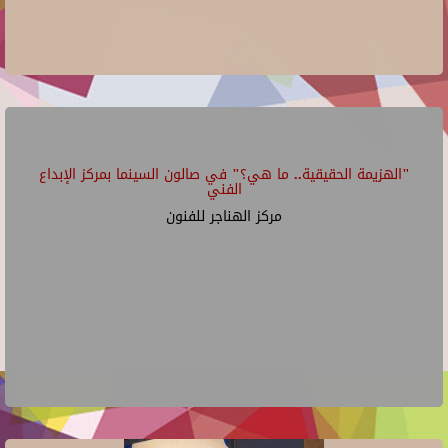
"الهزيمة الحقيقية.. ما هي؟" في صالون السينما بمركز الإبداع
الفني
مركز الهناجر للفنون