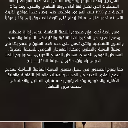
المحيطين بهذه المراكز وخصوصاً أنه تم إمداد هذه المواقع بكافة
المتطلبات التى تكفل لها أداء دورها الثقافى والفنى. وقد بدأت
التجربة عام 1996 ببيت الهراوى وامتدت حتى وصل عدد المواقع الأثرية
التى تم تحويلها إلى مراكز إبداع فنى تابعة للصندوق إلى (16 ) مركزاً
.. .
ومن ناحية أخرى فإن صندوق التنمية الثقافية يتولى إدارة وتنظيم
ودعم العديد من المهرجانات الثقافية والفنية فى السينما والمسرح
والفنون التشكيلية والتى تعمل على دعم هذه الفنون والدفع بها فى
عملية التنمية والتطوير ومنها: المهرجان القومى للسينما المصرية،
المهرجان القومى للمسرح، مهرجان المسرح التجريبى، سمبوزيوم النحت
الدولى بأسوان، مهرجان سينما الطفل.....إلخ
كما يقوم الصندوق فى سبيل تحقيق التنمية الثقافية الشاملة بتقديم
الدعم المادى للعديد من الجهات والهيئات والمراكز الثقافية والفنية
الأهلية والحكومية وكذلك يقوم بدعم شباب الفنانين والأدباء فى
مختلف فروع الثقافة.