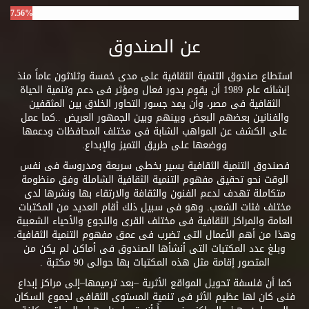
7.56%
عن الصندوق
استطاع صندوق التنمية الثقافية على مدى خمسة وثلاثون عاماً منذ
إنشائه عام 1989 أن يقوم بدور فعال ومؤثر فى دعم وتنمية الحياة
الثقافية فى مصر، وأن يمد جسور التحاور الخلاق بين المثقفين
والفنانين بعضهم البعض وبينهم وبين الجمهور العريض ..كما عمل
على الكشف عن المواهب الشابة فى مختلف المحافظات ودعمها
ووضعها على طريق التميز والإبداع.
فصندوق التنمية الثقافية يسير بخطى سريعة ومدروسة فى نفس
الوقت نحو تحقيق مفهوم التنمية الثقافية الشاملة وفق منظومة
متكاملة تهدف لدعم الفنون والثقافة والارتقاء بها ونشرها لدى
مختلف فئات الشعب. وهو فى سبيل ذلك أقام العديد من المكتبات
العامة والمراكز الثقافية فى مختلف القرى والنجوع والأحياء الشعبية
وهذا من أهم الأعمال التى تضرب فى عمق مفهوم التنمية الثقافية.
وبلغ عدد المكتبات التى أنشأها الصندوق فى أماكن لم يكن من
المتصور إقامة مثل هذه المكتبات بها حوالى 90 مكتبة .
كما أن فلسفة تحويل المواقع الأثرية –بعد ترميمها–إلى مراكز إبداع
فنى كان لها عظيم الأثر فى تنمية المستوى الثقافى لجموع السكان