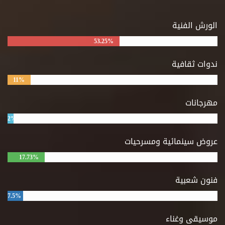
الورش الفنية
53.25%
ندوات ثقافية
11%
مهرجانات
2%
عروض سينمائية ومسرحيات
17.73%
فنون شعبية
7.5%
موسيقى وغناء