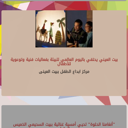
بيت العيني يحتفي باليوم العالمي للبيئة بفعاليات فنية وتوعوية
للأطفال
مركز ابداع الطفل ببيت العينى
"أنغامنا الحلوة" تحيي أمسية غنائية ببيت السحيمي الخميس