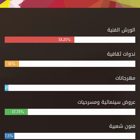
الورش الفنية
53.25%
ندوات ثقافية
11%
مهرجانات
2%
عروض سينمائية ومسرحيات
17.73%
فنون شعبية
7.5%