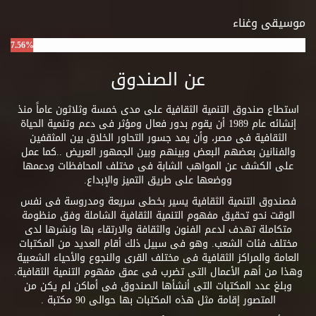
موسيقى وغناء
7.56%
عن الصندوق
استطاع صندوق التنمية الثقافية على مدى خمسة وثلاثون عاماً منذ
إنشائه عام 1989 أن يقوم بدور فعال ومؤثر فى دعم وتنمية الحياة
الثقافية فى مصر، وأن يمد جسور التحاور الخلاق بين المثقفين
والفنانين بعضهم البعض وبينهم وبين الجمهور العريض ..كما عمل
على الكشف عن المواهب الشابة فى مختلف المحافظات ودعمها
ووضعها على طريق التميز والإبداع.
فصندوق التنمية الثقافية يسير بخطى سريعة ومدروسة فى نفس
الوقت نحو تحقيق مفهوم التنمية الثقافية الشاملة وفق منظومة
متكاملة تهدف لدعم الفنون والثقافة والارتقاء بها ونشرها لدى
مختلف فئات الشعب. وهو فى سبيل ذلك أقام العديد من المكتبات
العامة والمراكز الثقافية فى مختلف القرى والنجوع والأحياء الشعبية
وهذا من أهم الأعمال التى تضرب فى عمق مفهوم التنمية الثقافية.
وبلغ عدد المكتبات التى أنشأها الصندوق فى أماكن لم يكن من
المتصور إقامة مثل هذه المكتبات بها حوالى 90 مكتبة .