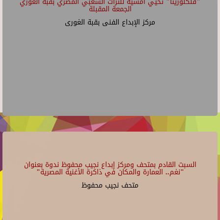
"فلكلوريتا" تحيي أمسية للتراث الشعبي المصري بقبة الغوري
الجمعة المقبلة
مركز الإبداع الفنى بقبة الغورى
السبت القادم بمتحف ومركز إبداع نجيب محفوظ ندوة بعنوان
"نغم.. العمارة والمكان في ذاكرة الأغنية المصرية"
متحف نجيب محفوظ