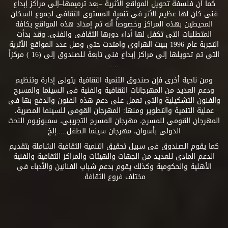
كما أن فلسفة تحويل المواقع الأثرية –بعد ترميمها–إلى مراكز إبداع
فنى كان لها عظيم الأثر فى تنمية المستوى الثقافى لجموع السكان
المحيطين بهذه المراكز وخصوصاً أنه تم إمداد هذه المواقع بكافة
المتطلبات التى تكفل لها أداء دورها الثقافى والفنى. وقد بدأت
التجربة عام 1996 ببيت الهراوى وامتدت حتى وصل عدد المواقع الأثرية
التى تم تحويلها إلى مراكز إبداع فنى تابعة للصندوق إلى (16 ) مركزاً
.. .
ومن ناحية أخرى فإن صندوق التنمية الثقافية يتولى إدارة وتنظيم
ودعم العديد من المهرجانات الثقافية والفنية فى السينما والمسرح
والفنون التشكيلية والتى تعمل على دعم هذه الفنون والدفع بها فى
عملية التنمية والتطوير ومنها: المهرجان القومى للسينما المصرية،
المهرجان القومى للمسرح، مهرجان المسرح التجريبى، سمبوزيوم النحت
الدولى بأسوان، مهرجان سينما الطفل.....إلخ
كما يقوم الصندوق فى سبيل تحقيق التنمية الثقافية الشاملة بتقديم
الدعم المادى للعديد من الجهات والهيئات والمراكز الثقافية والفنية
الأهلية والحكومية وكذلك يقوم بدعم شباب الفنانين والأدباء فى
مختلف فروع الثقافة.