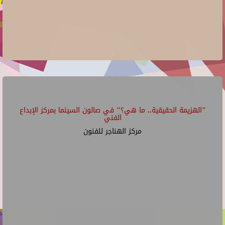
"الهزيمة الحقيقية.. ما هي؟" في صالون السينما بمركز الإبداع
الفني
مركز الهناجر للفنون