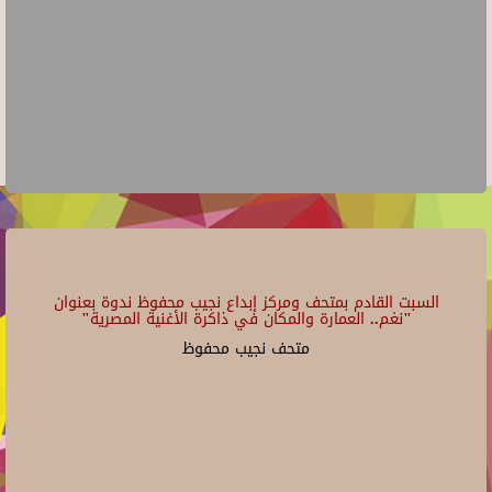
السبت القادم بمتحف ومركز إبداع نجيب محفوظ ندوة بعنوان
"نغم.. العمارة والمكان في ذاكرة الأغنية المصرية"
متحف نجيب محفوظ