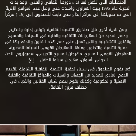
المتطلبات التى تكفل لها أداء دورها الثقافى والفنى. وقد بدأت
التجربة عام 1996 ببيت الهراوى وامتدت حتى وصل عدد المواقع الأثرية
التى تم تحويلها إلى مراكز إبداع فنى تابعة للصندوق إلى (16 ) مركزاً
.. .
ومن ناحية أخرى فإن صندوق التنمية الثقافية يتولى إدارة وتنظيم
ودعم العديد من المهرجانات الثقافية والفنية فى السينما والمسرح
والفنون التشكيلية والتى تعمل على دعم هذه الفنون والدفع بها فى
عملية التنمية والتطوير ومنها: المهرجان القومى للسينما المصرية،
المهرجان القومى للمسرح، مهرجان المسرح التجريبى، سمبوزيوم النحت
الدولى بأسوان، مهرجان سينما الطفل.....إلخ
كما يقوم الصندوق فى سبيل تحقيق التنمية الثقافية الشاملة بتقديم
الدعم المادى للعديد من الجهات والهيئات والمراكز الثقافية والفنية
الأهلية والحكومية وكذلك يقوم بدعم شباب الفنانين والأدباء فى
مختلف فروع الثقافة.