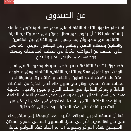
7.56%
عن الصندوق
استطاع صندوق التنمية الثقافية على مدى خمسة وثلاثون عاماً منذ
إنشائه عام 1989 أن يقوم بدور فعال ومؤثر فى دعم وتنمية الحياة
الثقافية فى مصر، وأن يمد جسور التحاور الخلاق بين المثقفين
والفنانين بعضهم البعض وبينهم وبين الجمهور العريض ..كما عمل
على الكشف عن المواهب الشابة فى مختلف المحافظات ودعمها
ووضعها على طريق التميز والإبداع.
فصندوق التنمية الثقافية يسير بخطى سريعة ومدروسة فى نفس
الوقت نحو تحقيق مفهوم التنمية الثقافية الشاملة وفق منظومة
متكاملة تهدف لدعم الفنون والثقافة والارتقاء بها ونشرها لدى
مختلف فئات الشعب. وهو فى سبيل ذلك أقام العديد من المكتبات
العامة والمراكز الثقافية فى مختلف القرى والنجوع والأحياء الشعبية
وهذا من أهم الأعمال التى تضرب فى عمق مفهوم التنمية الثقافية.
وبلغ عدد المكتبات التى أنشأها الصندوق فى أماكن لم يكن من
المتصور إقامة مثل هذه المكتبات بها حوالى 90 مكتبة .
كما أن فلسفة تحويل المواقع الأثرية –بعد ترميمها–إلى مراكز إبداع
فنى كان لها عظيم الأثر فى تنمية المستوى الثقافى لجموع السكان
المحيطين بهذه المراكز وخصوصاً أنه تم إمداد هذه المواقع بكافة