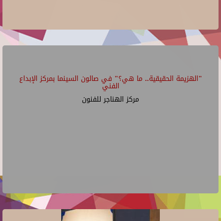
"الهزيمة الحقيقية.. ما هي؟" في صالون السينما بمركز الإبداع
الفني
مركز الهناجر للفنون