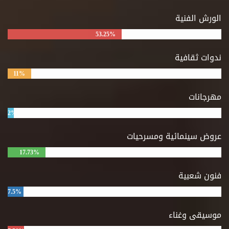
الورش الفنية
53.25%
ندوات ثقافية
11%
مهرجانات
2%
عروض سينمائية ومسرحيات
17.73%
فنون شعبية
7.5%
موسيقى وغناء