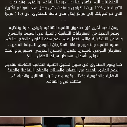
المتطلبات التى تكفل لها أداء دورها الثقافى والفنى. وقد بدأت
التجربة عام 1996 ببيت الهراوى وامتدت حتى وصل عدد المواقع الأثرية
التى تم تحويلها إلى مراكز إبداع فنى تابعة للصندوق إلى (16 ) مركزاً
.. .
ومن ناحية أخرى فإن صندوق التنمية الثقافية يتولى إدارة وتنظيم
ودعم العديد من المهرجانات الثقافية والفنية فى السينما والمسرح
والفنون التشكيلية والتى تعمل على دعم هذه الفنون والدفع بها فى
عملية التنمية والتطوير ومنها: المهرجان القومى للسينما المصرية،
المهرجان القومى للمسرح، مهرجان المسرح التجريبى، سمبوزيوم النحت
الدولى بأسوان، مهرجان سينما الطفل.....إلخ
كما يقوم الصندوق فى سبيل تحقيق التنمية الثقافية الشاملة بتقديم
الدعم المادى للعديد من الجهات والهيئات والمراكز الثقافية والفنية
الأهلية والحكومية وكذلك يقوم بدعم شباب الفنانين والأدباء فى
مختلف فروع الثقافة.