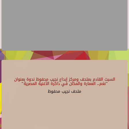
السبت القادم بمتحف ومركز إبداع نجيب محفوظ ندوة بعنوان
"نغم.. العمارة والمكان في ذاكرة الأغنية المصرية"
متحف نجيب محفوظ