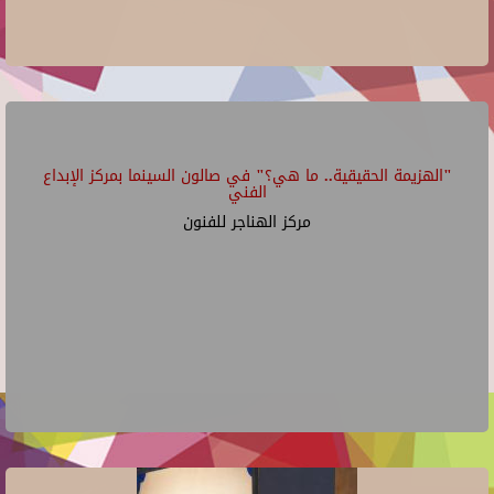
"الهزيمة الحقيقية.. ما هي؟" في صالون السينما بمركز الإبداع
الفني
مركز الهناجر للفنون