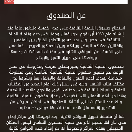
7.56%
عن الصندوق
استطاع صندوق التنمية الثقافية على مدى خمسة وثلاثون عاماً منذ
إنشائه عام 1989 أن يقوم بدور فعال ومؤثر فى دعم وتنمية الحياة
الثقافية فى مصر، وأن يمد جسور التحاور الخلاق بين المثقفين
والفنانين بعضهم البعض وبينهم وبين الجمهور العريض ..كما عمل
على الكشف عن المواهب الشابة فى مختلف المحافظات ودعمها
ووضعها على طريق التميز والإبداع.
فصندوق التنمية الثقافية يسير بخطى سريعة ومدروسة فى نفس
الوقت نحو تحقيق مفهوم التنمية الثقافية الشاملة وفق منظومة
متكاملة تهدف لدعم الفنون والثقافة والارتقاء بها ونشرها لدى
مختلف فئات الشعب. وهو فى سبيل ذلك أقام العديد من المكتبات
العامة والمراكز الثقافية فى مختلف القرى والنجوع والأحياء الشعبية
وهذا من أهم الأعمال التى تضرب فى عمق مفهوم التنمية الثقافية.
وبلغ عدد المكتبات التى أنشأها الصندوق فى أماكن لم يكن من
المتصور إقامة مثل هذه المكتبات بها حوالى 90 مكتبة .
كما أن فلسفة تحويل المواقع الأثرية –بعد ترميمها–إلى مراكز إبداع
فنى كان لها عظيم الأثر فى تنمية المستوى الثقافى لجموع السكان
المحيطين بهذه المراكز وخصوصاً أنه تم إمداد هذه المواقع بكافة