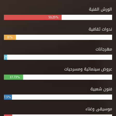
الورش الفنية
53.25%
ندوات ثقافية
11%
مهرجانات
2%
عروض سينمائية ومسرحيات
17.73%
فنون شعبية
7.5%
موسيقى وغناء