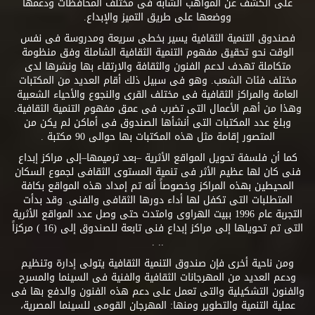
على الكشف عن المواهب الشابة فى مختلف المحافظات ودعمها
ووضعها على طريق التميز والإبداع.
فصندوق التنمية الثقافية يسير بخطى سريعة ومدروسة فى نفس
الوقت نحو تحقيق مفهوم التنمية الثقافية الشاملة وفق منظومة
متكاملة تهدف لدعم الفنون والثقافة والارتقاء بها ونشرها لدى
مختلف فئات الشعب. وهو فى سبيل ذلك أقام العديد من المكتبات
العامة والمراكز الثقافية فى مختلف القرى والنجوع والأحياء الشعبية
وهذا من أهم الأعمال التى تضرب فى عمق مفهوم التنمية الثقافية.
وبلغ عدد المكتبات التى أنشأها الصندوق فى أماكن لم يكن من
المتصور إقامة مثل هذه المكتبات بها حوالى 90 مكتبة .
كما أن فلسفة تحويل المواقع الأثرية –بعد ترميمها–إلى مراكز إبداع
فنى كان لها عظيم الأثر فى تنمية المستوى الثقافى لجموع السكان
المحيطين بهذه المراكز وخصوصاً أنه تم إمداد هذه المواقع بكافة
المتطلبات التى تكفل لها أداء دورها الثقافى والفنى. وقد بدأت
التجربة عام 1996 ببيت الهراوى وامتدت حتى وصل عدد المواقع الأثرية
التى تم تحويلها إلى مراكز إبداع فنى تابعة للصندوق إلى (16 ) مركزاً
.. .
ومن ناحية أخرى فإن صندوق التنمية الثقافية يتولى إدارة وتنظيم
ودعم العديد من المهرجانات الثقافية والفنية فى السينما والمسرح
والفنون التشكيلية والتى تعمل على دعم هذه الفنون والدفع بها فى
عملية التنمية والتطوير ومنها: المهرجان القومى للسينما المصرية،