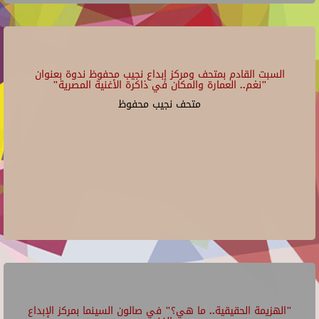
السبت القادم بمتحف ومركز إبداع نجيب محفوظ ندوة بعنوان
"نغم.. العمارة والمكان في ذاكرة الأغنية المصرية"
متحف نجيب محفوظ
"الهزيمة الحقيقية.. ما هي؟" في صالون السينما بمركز الإبداع