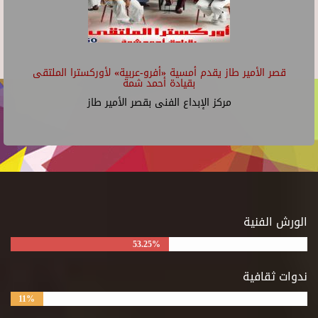
قصر الأمير طاز يقدم أمسية «أفرو-عربية» لأوركسترا الملتقى
بقيادة أحمد شمة
مركز الإبداع الفنى بقصر الأمير طاز
الورش الفنية
53.25%
ندوات ثقافية
11%