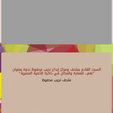
السبت القادم بمتحف ومركز إبداع نجيب محفوظ ندوة بعنوان
"نغم.. العمارة والمكان في ذاكرة الأغنية المصرية"
متحف نجيب محفوظ