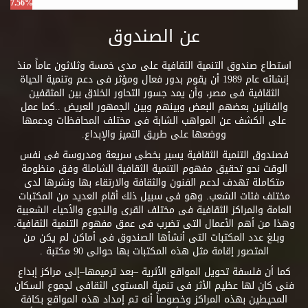
7.56%
عن الصندوق
استطاع صندوق التنمية الثقافية على مدى خمسة وثلاثون عاماً منذ
إنشائه عام 1989 أن يقوم بدور فعال ومؤثر فى دعم وتنمية الحياة
الثقافية فى مصر، وأن يمد جسور التحاور الخلاق بين المثقفين
والفنانين بعضهم البعض وبينهم وبين الجمهور العريض ..كما عمل
على الكشف عن المواهب الشابة فى مختلف المحافظات ودعمها
ووضعها على طريق التميز والإبداع.
فصندوق التنمية الثقافية يسير بخطى سريعة ومدروسة فى نفس
الوقت نحو تحقيق مفهوم التنمية الثقافية الشاملة وفق منظومة
متكاملة تهدف لدعم الفنون والثقافة والارتقاء بها ونشرها لدى
مختلف فئات الشعب. وهو فى سبيل ذلك أقام العديد من المكتبات
العامة والمراكز الثقافية فى مختلف القرى والنجوع والأحياء الشعبية
وهذا من أهم الأعمال التى تضرب فى عمق مفهوم التنمية الثقافية.
وبلغ عدد المكتبات التى أنشأها الصندوق فى أماكن لم يكن من
المتصور إقامة مثل هذه المكتبات بها حوالى 90 مكتبة .
كما أن فلسفة تحويل المواقع الأثرية –بعد ترميمها–إلى مراكز إبداع
فنى كان لها عظيم الأثر فى تنمية المستوى الثقافى لجموع السكان
المحيطين بهذه المراكز وخصوصاً أنه تم إمداد هذه المواقع بكافة