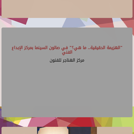
"الهزيمة الحقيقية.. ما هي؟" في صالون السينما بمركز الإبداع
الفني
مركز الهناجر للفنون