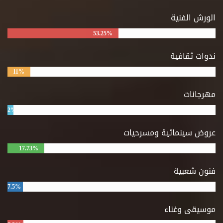
الورش الفنية
53.25%
ندوات ثقافية
11%
مهرجانات
2%
عروض سينمائية ومسرحيات
17.73%
فنون شعبية
7.5%
موسيقى وغناء