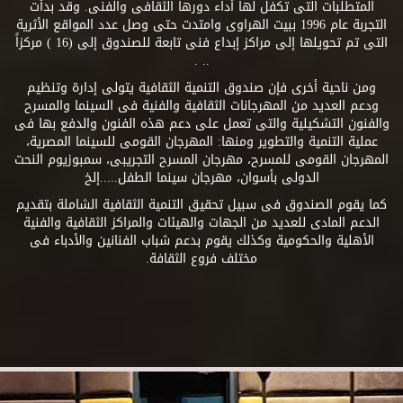
المتطلبات التى تكفل لها أداء دورها الثقافى والفنى. وقد بدأت
التجربة عام 1996 ببيت الهراوى وامتدت حتى وصل عدد المواقع الأثرية
التى تم تحويلها إلى مراكز إبداع فنى تابعة للصندوق إلى (16 ) مركزاً
.. .
ومن ناحية أخرى فإن صندوق التنمية الثقافية يتولى إدارة وتنظيم
ودعم العديد من المهرجانات الثقافية والفنية فى السينما والمسرح
والفنون التشكيلية والتى تعمل على دعم هذه الفنون والدفع بها فى
عملية التنمية والتطوير ومنها: المهرجان القومى للسينما المصرية،
المهرجان القومى للمسرح، مهرجان المسرح التجريبى، سمبوزيوم النحت
الدولى بأسوان، مهرجان سينما الطفل.....إلخ
كما يقوم الصندوق فى سبيل تحقيق التنمية الثقافية الشاملة بتقديم
الدعم المادى للعديد من الجهات والهيئات والمراكز الثقافية والفنية
الأهلية والحكومية وكذلك يقوم بدعم شباب الفنانين والأدباء فى
مختلف فروع الثقافة.