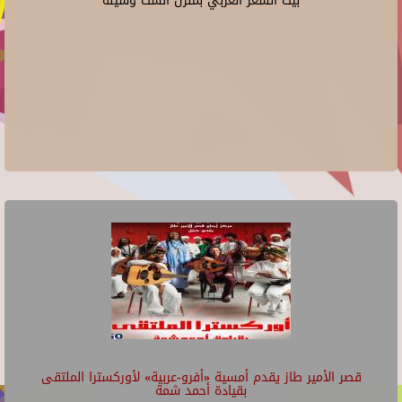
بيت الشعر العربي بمنزل الست وسيلة
قصر الأمير طاز يقدم أمسية «أفرو-عربية» لأوركسترا الملتقى
بقيادة أحمد شمة