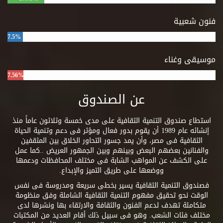
فنون شعبية
7.5%
موسيقى وغناء
7.56%
عن الصندوق
استطاع صندوق التنمية الثقافية على مدى خمسة وثلاثون عاماً منذ
إنشائه عام 1989 أن يقوم بدور فعال ومؤثر فى دعم وتنمية الحياة
الثقافية فى مصر، وأن يمد جسور التحاور الخلاق بين المثقفين
والفنانين بعضهم البعض وبينهم وبين الجمهور العريض ..كما عمل
على الكشف عن المواهب الشابة فى مختلف المحافظات ودعمها
ووضعها على طريق التميز والإبداع.
فصندوق التنمية الثقافية يسير بخطى سريعة ومدروسة فى نفس
الوقت نحو تحقيق مفهوم التنمية الثقافية الشاملة وفق منظومة
متكاملة تهدف لدعم الفنون والثقافة والارتقاء بها ونشرها لدى
مختلف فئات الشعب. وهو فى سبيل ذلك أقام العديد من المكتبات