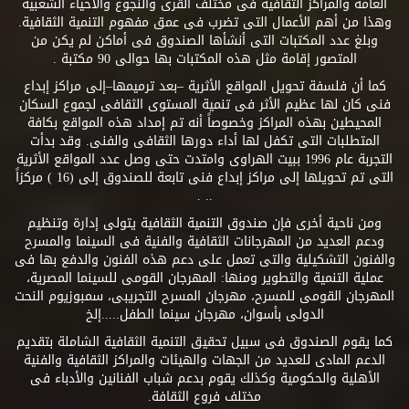
العامة والمراكز الثقافية فى مختلف القرى والنجوع والأحياء الشعبية
وهذا من أهم الأعمال التى تضرب فى عمق مفهوم التنمية الثقافية.
وبلغ عدد المكتبات التى أنشأها الصندوق فى أماكن لم يكن من
المتصور إقامة مثل هذه المكتبات بها حوالى 90 مكتبة .
كما أن فلسفة تحويل المواقع الأثرية –بعد ترميمها–إلى مراكز إبداع
فنى كان لها عظيم الأثر فى تنمية المستوى الثقافى لجموع السكان
المحيطين بهذه المراكز وخصوصاً أنه تم إمداد هذه المواقع بكافة
المتطلبات التى تكفل لها أداء دورها الثقافى والفنى. وقد بدأت
التجربة عام 1996 ببيت الهراوى وامتدت حتى وصل عدد المواقع الأثرية
التى تم تحويلها إلى مراكز إبداع فنى تابعة للصندوق إلى (16 ) مركزاً
.. .
ومن ناحية أخرى فإن صندوق التنمية الثقافية يتولى إدارة وتنظيم
ودعم العديد من المهرجانات الثقافية والفنية فى السينما والمسرح
والفنون التشكيلية والتى تعمل على دعم هذه الفنون والدفع بها فى
عملية التنمية والتطوير ومنها: المهرجان القومى للسينما المصرية،
المهرجان القومى للمسرح، مهرجان المسرح التجريبى، سمبوزيوم النحت
الدولى بأسوان، مهرجان سينما الطفل.....إلخ
كما يقوم الصندوق فى سبيل تحقيق التنمية الثقافية الشاملة بتقديم
الدعم المادى للعديد من الجهات والهيئات والمراكز الثقافية والفنية
الأهلية والحكومية وكذلك يقوم بدعم شباب الفنانين والأدباء فى
مختلف فروع الثقافة.