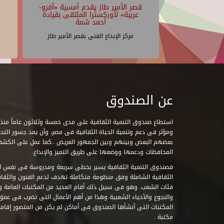
قصر الأمير طاز يقدم أمسية «أفرو-
عربية» لأوركسترا الملتقى بقيادة
أحمد شمة
مركز الإبداع الفنى بقصر الأمير طاز
عن الصندوق
ومؤثر فى دعم وتنمية الحياة الثقافية فى مصر، وأن يمد جسور التحاو
بعضهم البعض وبينهم وبين الجمهور العريض ..كما عمل على الكش
المحافظات ودعمها ووضعها على طريق التميز والإبداع.
فصندوق التنمية الثقافية يسير بخطى سريعة ومدروسة فى نفس ال
الثقافية الشاملة وفق منظومة متكاملة تهدف لدعم الفنون والثقاف
فئات الشعب. وهو فى سبيل ذلك أقام العديد من المكتبات العامة وا
والنجوع والأحياء الشعبية وهذا من أهم الأعمال التى تضرب فى عمق 
مكتبة .