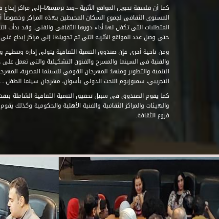
كما أن فلسفة تحويل المواقع الأثرية –بعد ترميمها–إلى مراكز إبداع 
المستوى الثقافى لجموع السكان المحيطين بهذه المراكز وخصوصاً أن
حتى وصل عدد المواقع الأثرية التى تم تحويلها إلى مراكز إبداع فنى تابعة للصند
ومن ناحية أخرى فإن صندوق التنمية الثقافية يتولى إدارة وتنظيم ود
والفنية فى السينما والمسرح والفنون التشكيلية والتى تعمل على 
التنمية والتطوير ومنها: المهرجان القومى للسينما المصرية، المهر
التجريبى، سمبوزيوم النحت الدولى بأسوان، مهرجان سينما الطفل.....
كما يقوم الصندوق فى سبيل تحقيق التنمية الثقافية الشاملة بتقدي
والهيئات والمراكز الثقافية والفنية الأهلية والحكومية وكذلك يقوم
فروع الثقافة.