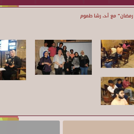
رمضان" مع أ.د. رشا طموم