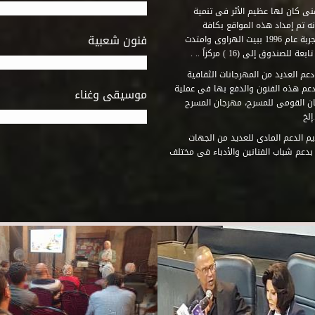
فنى كان لها عظيم الأثر فى تنمية
ه تم إمداد هذه المواقع بكافة
فنون شعبية
المتطلبات التى تكفل لها أداء دورها الثقافى والفنى. وقد بدأت التجربة عام 1996 ببيت الهراوى وامتدت
وق إلى (16 ) مركزاً .. .
عم العديد من المهرجانات الثقافية
دعم هذه الفنون والدفع بها فى عملية
موسيقى وغناء
جان القومى للمسرح، مهرجان المسرح
إلخ
م الدعم المادى للعديد من الجهات
 بدعم شباب الفنانين والأدباء فى مختلف