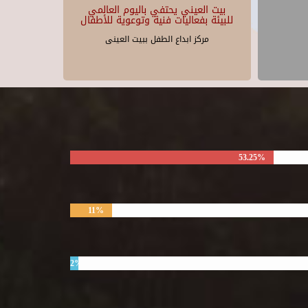
بيت العيني يحتفي باليوم العالمي
للبيئة بفعاليات فنية وتوعوية للأطفال
مركز ابداع الطفل ببيت العينى
53.25%
11%
2%