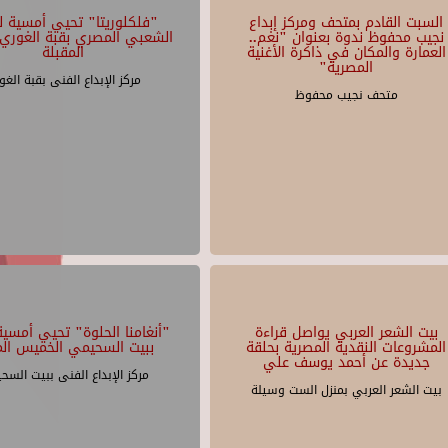
السبت القادم بمتحف ومركز إبداع
"فلكلوريتا" تحيي أمسية لل
نجيب محفوظ ندوة بعنوان "نغم..
الشعبي المصري بقبة الغوري 
العمارة والمكان في ذاكرة الأغنية
المقبلة
المصرية"
مركز الإبداع الفنى بقبة الغو
متحف نجيب محفوظ
بيت الشعر العربي يواصل قراءة
"أنغامنا الحلوة" تحيي أمسية 
المشروعات النقدية المصرية بحلقة
ببيت السحيمي الخميس الم
جديدة عن أحمد يوسف علي
مركز الإبداع الفنى ببيت السح
بيت الشعر العربي بمنزل الست وسيلة