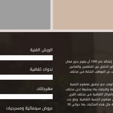
الورش الفنية
استطاع صندوق التنمية الثقافية على مدى خمسة وثلاثون عاماً منذ إنشائه عام 1989 أن يقوم بدور فعال
ر الخلاق بين المثقفين والفنانين
ندوات ثقافية
ف عن المواهب الشابة فى مختلف
وقت نحو تحقيق مفهوم التنمية
مهرجانات
ة والارتقاء بها ونشرها لدى مختلف
لمراكز الثقافية فى مختلف القرى
مفهوم التنمية الثقافية. وبلغ عدد
المكتبات التى أنشأها الصندوق فى أماكن لم يكن من المتصور إقامة مثل هذه المكتبات بها حوالى 90
عروض سينمائية ومسرحيات