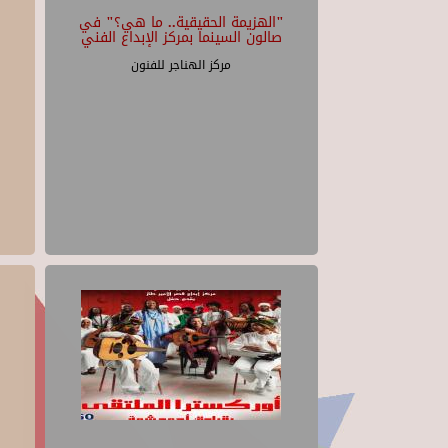
"الهزيمة الحقيقية.. ما هي؟" في
صالون السينما بمركز الإبداع الفني
مركز الهناجر للفنون