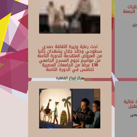
تراث
الجمعة
رى
تحت رعاية وزيرة الثقافة حمدي
سطوحي وخالد جلال يشهدان جانبا
من العروض المتقدمة للدورة الثامنة
من مواسم نجوم المسرح الجامعي
130 عرضًا من الجامعات المصرية
تتنافس في الدورة الثامنة
مركز ابداع القاهرة
غنائية
قبل
يمى