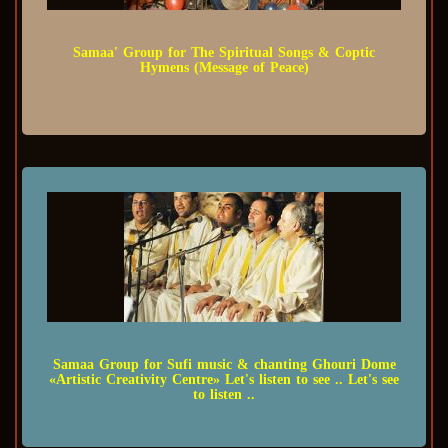
Samaa' Group for The Spiritual Songs & Coptic
Hymens (Message of Peace)
Samaa Group for Sufi music & chanting Ghouri Dome
«Artistic Creativity Centre» Let's listen to see .. Let's see
to listen ..