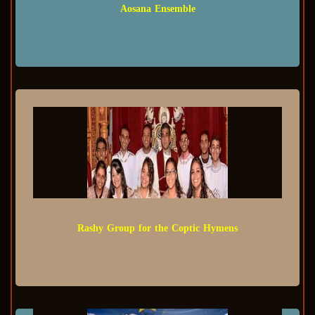
Aosana Ensemble
Rashy Group for the Coptic Hymens