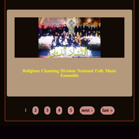
Religious Chanting Division National Folk Music
Ensemble
1
2
3
4
5
next ›
last »
Pages