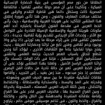
انطلاقا من دور مصر المؤسس فى بنية الحضارة الإنسـانية
المبكرة ، وتأكيدا عـلى أن مصر دولة عظمى ثقافيا ، فالثقافة
المصرية كانت وستظل دائما هى قاطرة التقدم والرقى فى
مختلف مجالات المعارف والفنون ، ومن هنا تأتى ضرورة إطلاق
هذا الملتقى للتأكيد على هويتنا العربية والإسلامية ، حيث يأتى
الخط العربى فى مقدمة الفنون الراسخة باعتباره أحد أهم
مكونات هويتنا العربية والإسلامية الإصيلة القادرة على التواصل
مع الآخر ، وإحداث الأثر الإيجابي لتقديم رؤية ثقافية جديدة ، ذات
مضمون ثقافى قادر على إثراء مرحلة ما بعد ثورتى (25 يناير و30
يونيو) بزخم ثقافى وفنى نابع من تراثنا وحضارتنا العريقة ، بحيث
يفتح حوارا تفاعليا بناءاً مع الثقافات الأخرى ، ليؤكد أننا ونحن
نتطلع للحاق باسباب العصر الحديث بزخمه العلمى والتقنى
مستشرفين آفاق المسقبل ، فإننا فى ذات الوقت نتمسك بكل
تراثنا العربى الراسخ الأصيل . ولعلنا بهذا الملتقى نؤكد على أن
فنون الخط العربى تعبر عن حالة نادرة من حالات الفن البصرى
المعاصر، إذ جنح مبدعوه ــ منذ زمن بعيد ــ إلى التجريد ، وأقاموا
علاقات تشكيلية متفردة ما بين سمو الحرف العربى وشموخه ،
وقدرته على المد والبسط ، والاستدارة والاستطالة ، والتضاغط
والتخلخل ، وبين كتلة الحرف العربى المصمته ، المشحونة بالحركة
، وبين الفراغ المحيط بها ، فالحرف العربى قادر على ملأ الفراغ
بإقامة علاقاته المتفردة والمدهشة بين الظل والنور ، والكتلة
والفراغ ، والخط واللون ، فى تناغم موسيقى صوفى حالم ، يتراوح