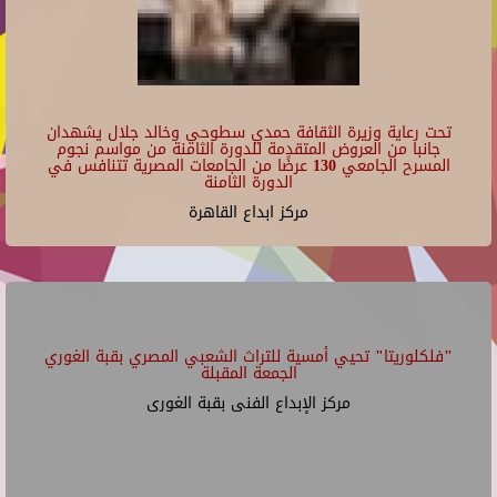
تحت رعاية وزيرة الثقافة حمدي سطوحي وخالد جلال يشهدان
جانبا من العروض المتقدمة للدورة الثامنة من مواسم نجوم
المسرح الجامعي 130 عرضًا من الجامعات المصرية تتنافس في
الدورة الثامنة
مركز ابداع القاهرة
"فلكلوريتا" تحيي أمسية للتراث الشعبي المصري بقبة الغوري
الجمعة المقبلة
مركز الإبداع الفنى بقبة الغورى