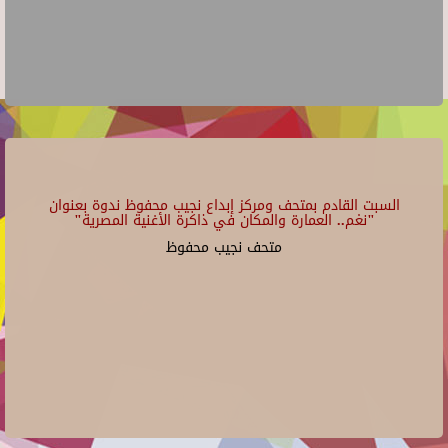
السبت القادم بمتحف ومركز إبداع نجيب محفوظ ندوة بعنوان
"نغم.. العمارة والمكان في ذاكرة الأغنية المصرية"
متحف نجيب محفوظ