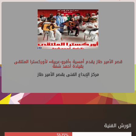
قصر الأمير طاز يقدم أمسية «أفرو-عربية» لأوركسترا الملتقى
بقيادة أحمد شمة
مركز الإبداع الفنى بقصر الأمير طاز
الورش الفنية
53.25%