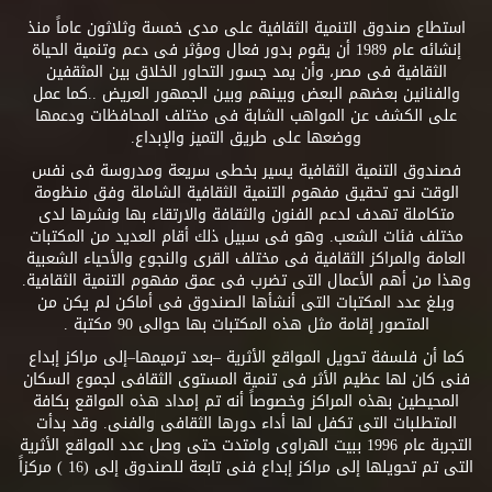
استطاع صندوق التنمية الثقافية على مدى خمسة وثلاثون عاماً منذ
إنشائه عام 1989 أن يقوم بدور فعال ومؤثر فى دعم وتنمية الحياة
الثقافية فى مصر، وأن يمد جسور التحاور الخلاق بين المثقفين
والفنانين بعضهم البعض وبينهم وبين الجمهور العريض ..كما عمل
على الكشف عن المواهب الشابة فى مختلف المحافظات ودعمها
ووضعها على طريق التميز والإبداع.
فصندوق التنمية الثقافية يسير بخطى سريعة ومدروسة فى نفس
الوقت نحو تحقيق مفهوم التنمية الثقافية الشاملة وفق منظومة
متكاملة تهدف لدعم الفنون والثقافة والارتقاء بها ونشرها لدى
مختلف فئات الشعب. وهو فى سبيل ذلك أقام العديد من المكتبات
العامة والمراكز الثقافية فى مختلف القرى والنجوع والأحياء الشعبية
وهذا من أهم الأعمال التى تضرب فى عمق مفهوم التنمية الثقافية.
وبلغ عدد المكتبات التى أنشأها الصندوق فى أماكن لم يكن من
المتصور إقامة مثل هذه المكتبات بها حوالى 90 مكتبة .
كما أن فلسفة تحويل المواقع الأثرية –بعد ترميمها–إلى مراكز إبداع
فنى كان لها عظيم الأثر فى تنمية المستوى الثقافى لجموع السكان
المحيطين بهذه المراكز وخصوصاً أنه تم إمداد هذه المواقع بكافة
المتطلبات التى تكفل لها أداء دورها الثقافى والفنى. وقد بدأت
التجربة عام 1996 ببيت الهراوى وامتدت حتى وصل عدد المواقع الأثرية
التى تم تحويلها إلى مراكز إبداع فنى تابعة للصندوق إلى (16 ) مركزاً
.. .