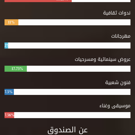
ندوات ثقافية
11%
مهرجانات
2%
عروض سينمائية ومسرحيات
17.73%
فنون شعبية
7.5%
موسيقى وغناء
7.56%
عن الصندوق