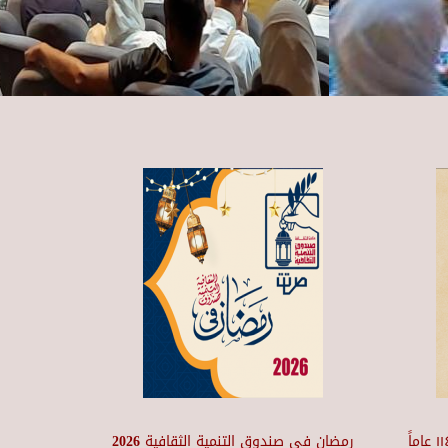
متحف ومركز إبداع نجيب محفوظ ١١٤ عاماً
رمضان في صندوق التنمية الثقافية 2026