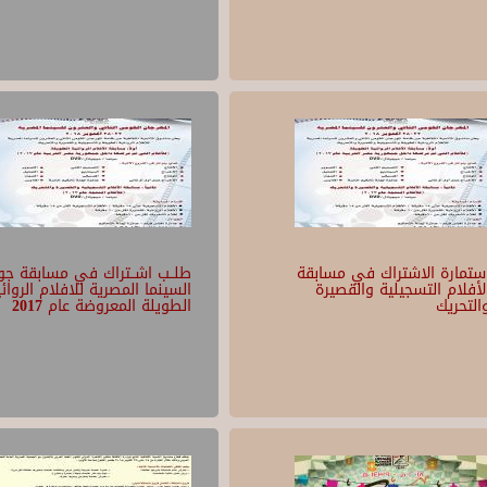
ستمارة الاشتراك في مسابقة
طلــب اشــتراك في مسابقة جوا
لأفلام التسجيلية والقصيرة
السينما المصرية للافلام الروائ
التحريك
الطويلة المعروضة عام 2017