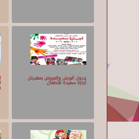
جدول الورش والعروض بمهرجان
ا
أجازة سعيدة للأطفال
ا
و