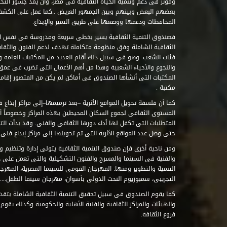
ومؤثر فى دعم وتنمية الحياة الثقافية فى مصر، وأن يمد جسور التحاو
بعضهم البعض وبينهم وبين الجمهور العريض ..كما عمل على الكش
المحافظات ودعمها ووضعها على طريق التميز والإبداع.
فصندوق التنمية الثقافية يسير بخطى سريعة ومدروسة فى نفس ال
الثقافية الشاملة وفق منظومة متكاملة تهدف لدعم الفنون والثقاف
فئات الشعب. وهو فى سبيل ذلك أقام العديد من المكتبات العامة وا
والنجوع والأحياء الشعبية وهذا من أهم الأعمال التى تضرب فى عمق 
مكتبة .
كما أن فلسفة تحويل المواقع الأثرية –بعد ترميمها–إلى مراكز إبداع 
المستوى الثقافى لجموع السكان المحيطين بهذه المراكز وخصوصاً أن
حتى وصل عدد المواقع الأثرية التى تم تحويلها إلى مراكز إبداع فنى تابعة للصند
ومن ناحية أخرى فإن صندوق التنمية الثقافية يتولى إدارة وتنظيم ود
والفنية فى السينما والمسرح والفنون التشكيلية والتى تعمل على 
التنمية والتطوير ومنها: المهرجان القومى للسينما المصرية، المهر
التجريبى، سمبوزيوم النحت الدولى بأسوان، مهرجان سينما الطفل.....
كما يقوم الصندوق فى سبيل تحقيق التنمية الثقافية الشاملة بتقدي
والهيئات والمراكز الثقافية والفنية الأهلية والحكومية وكذلك يقوم
فروع الثقافة.