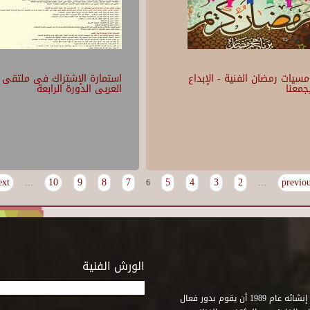
مسيات رمضان الفنية - الإبداع
استمارة الإشتراك فى ملتقى 
جمعنا
العربى الدورة الرابعة
xt ›
10
9
8
7
5
4
3
2
…
6
…
الورش الفنية
استطاع صندوق التنمية الثقافية على مدى خمسة وثلاثون عاماً منذ إنشائه عام 1989 أن يقوم بدور فعال