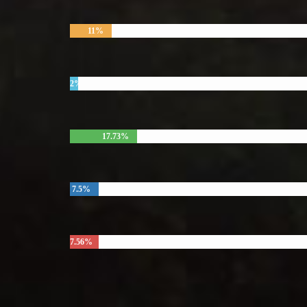
11%
2%
17.73%
7.5%
7.56%