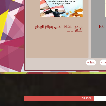
الخط
برنامج النشاط الفنى بمراكز الإبداع
لشهر يوليو
last »
ne
53.25%