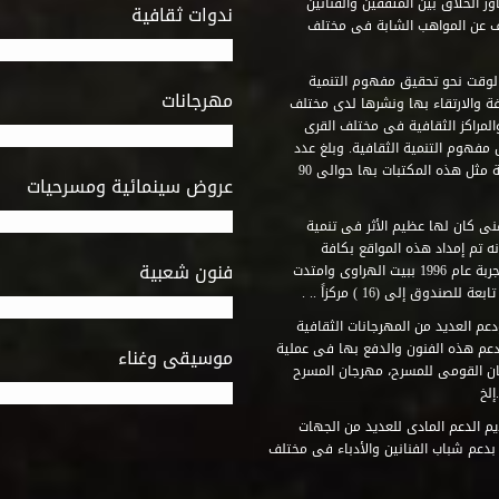
ر الخلاق بين المثقفين والفنانين
ندوات ثقافية
ف عن المواهب الشابة فى مختلف
وقت نحو تحقيق مفهوم التنمية
مهرجانات
ة والارتقاء بها ونشرها لدى مختلف
لمراكز الثقافية فى مختلف القرى
مفهوم التنمية الثقافية. وبلغ عدد
المكتبات التى أنشأها الصندوق فى أماكن لم يكن من المتصور إقامة مثل هذه المكتبات بها حوالى 90
عروض سينمائية ومسرحيات
فنى كان لها عظيم الأثر فى تنمية
ه تم إمداد هذه المواقع بكافة
فنون شعبية
المتطلبات التى تكفل لها أداء دورها الثقافى والفنى. وقد بدأت التجربة عام 1996 ببيت الهراوى وامتدت
وق إلى (16 ) مركزاً .. .
عم العديد من المهرجانات الثقافية
دعم هذه الفنون والدفع بها فى عملية
موسيقى وغناء
جان القومى للمسرح، مهرجان المسرح
إلخ
م الدعم المادى للعديد من الجهات
 بدعم شباب الفنانين والأدباء فى مختلف