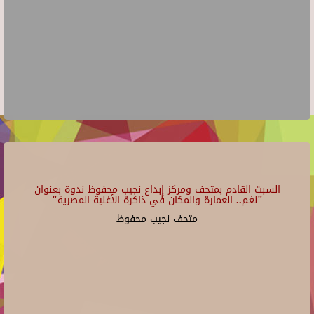
السبت القادم بمتحف ومركز إبداع نجيب محفوظ ندوة بعنوان
"نغم.. العمارة والمكان في ذاكرة الأغنية المصرية"
متحف نجيب محفوظ