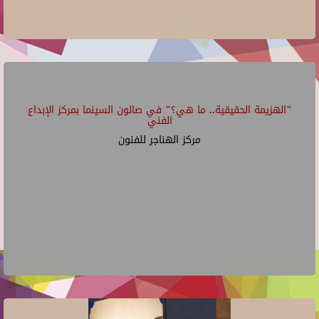
"الهزيمة الحقيقية.. ما هي؟" في صالون السينما بمركز الإبداع
الفني
مركز الهناجر للفنون