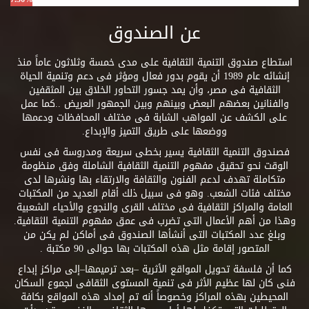
عن الصندوق
استطاع صندوق التنمية الثقافية على مدى خمسة وثلاثون عاماً منذ
إنشائه عام 1989 أن يقوم بدور فعال ومؤثر فى دعم وتنمية الحياة
الثقافية فى مصر، وأن يمد جسور التحاور الخلاق بين المثقفين
والفنانين بعضهم البعض وبينهم وبين الجمهور العريض ..كما عمل
على الكشف عن المواهب الشابة فى مختلف المحافظات ودعمها
ووضعها على طريق التميز والإبداع.
فصندوق التنمية الثقافية يسير بخطى سريعة ومدروسة فى نفس
الوقت نحو تحقيق مفهوم التنمية الثقافية الشاملة وفق منظومة
متكاملة تهدف لدعم الفنون والثقافة والارتقاء بها ونشرها لدى
مختلف فئات الشعب. وهو فى سبيل ذلك أقام العديد من المكتبات
العامة والمراكز الثقافية فى مختلف القرى والنجوع والأحياء الشعبية
وهذا من أهم الأعمال التى تضرب فى عمق مفهوم التنمية الثقافية.
وبلغ عدد المكتبات التى أنشأها الصندوق فى أماكن لم يكن من
المتصور إقامة مثل هذه المكتبات بها حوالى 90 مكتبة .
كما أن فلسفة تحويل المواقع الأثرية –بعد ترميمها–إلى مراكز إبداع
فنى كان لها عظيم الأثر فى تنمية المستوى الثقافى لجموع السكان
المحيطين بهذه المراكز وخصوصاً أنه تم إمداد هذه المواقع بكافة