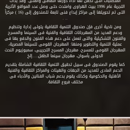
المتطلبات التى تكفل لها أداء دورها الثقافى والفنى. وقد بدأت
التجربة عام 1996 ببيت الهراوى وامتدت حتى وصل عدد المواقع الأثرية
التى تم تحويلها إلى مراكز إبداع فنى تابعة للصندوق إلى (16 ) مركزاً
.. .
ومن ناحية أخرى فإن صندوق التنمية الثقافية يتولى إدارة وتنظيم
ودعم العديد من المهرجانات الثقافية والفنية فى السينما والمسرح
والفنون التشكيلية والتى تعمل على دعم هذه الفنون والدفع بها فى
عملية التنمية والتطوير ومنها: المهرجان القومى للسينما المصرية،
المهرجان القومى للمسرح، مهرجان المسرح التجريبى، سمبوزيوم النحت
الدولى بأسوان، مهرجان سينما الطفل.....إلخ
كما يقوم الصندوق فى سبيل تحقيق التنمية الثقافية الشاملة بتقديم
الدعم المادى للعديد من الجهات والهيئات والمراكز الثقافية والفنية
الأهلية والحكومية وكذلك يقوم بدعم شباب الفنانين والأدباء فى
مختلف فروع الثقافة.