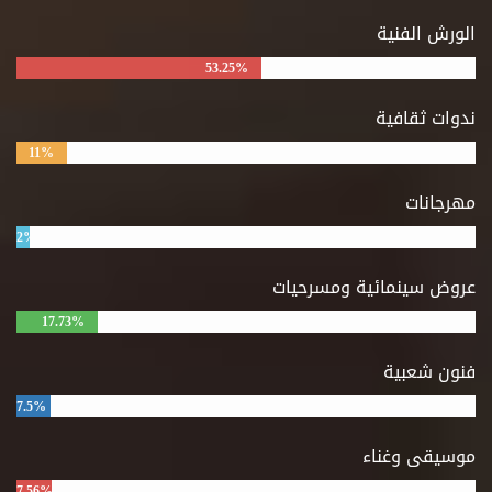
الورش الفنية
53.25%
ندوات ثقافية
11%
مهرجانات
2%
عروض سينمائية ومسرحيات
17.73%
فنون شعبية
7.5%
موسيقى وغناء
7.56%