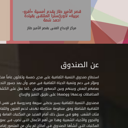
قصر الأمير طاز يقدم أمسية «أفرو-
عربية» لأوركسترا الملتقى بقيادة
أحمد شمة
مركز الإبداع الفنى بقصر الأمير طاز
عن الصندوق
ومؤثر فى دعم وتنمية الحياة الثقافية فى مصر، وأن يمد جسور التحاو
بعضهم البعض وبينهم وبين الجمهور العريض ..كما عمل على الكش
المحافظات ودعمها ووضعها على طريق التميز والإبداع.
فصندوق التنمية الثقافية يسير بخطى سريعة ومدروسة فى نفس ال
الثقافية الشاملة وفق منظومة متكاملة تهدف لدعم الفنون والثقاف
فئات الشعب. وهو فى سبيل ذلك أقام العديد من المكتبات العامة وا
والنجوع والأحياء الشعبية وهذا من أهم الأعمال التى تضرب فى عمق 