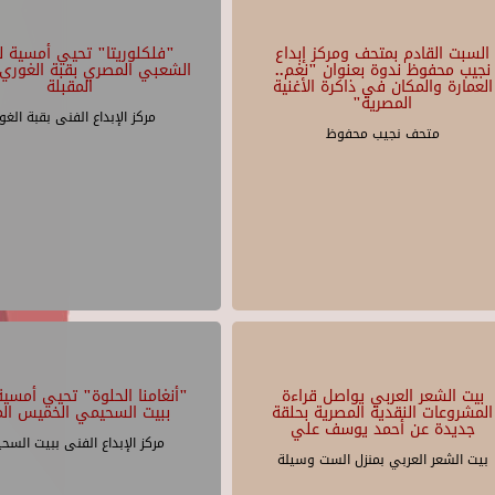
السبت القادم بمتحف ومركز إبداع
"فلكلوريتا" تحيي أمسية لل
نجيب محفوظ ندوة بعنوان "نغم..
الشعبي المصري بقبة الغوري 
العمارة والمكان في ذاكرة الأغنية
المقبلة
المصرية"
مركز الإبداع الفنى بقبة الغو
متحف نجيب محفوظ
بيت الشعر العربي يواصل قراءة
"أنغامنا الحلوة" تحيي أمسية 
المشروعات النقدية المصرية بحلقة
ببيت السحيمي الخميس الم
جديدة عن أحمد يوسف علي
مركز الإبداع الفنى ببيت السح
بيت الشعر العربي بمنزل الست وسيلة