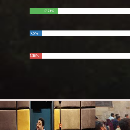
17.73%
7.5%
7.56%