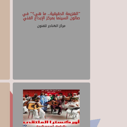
"الهزيمة الحقيقية.. ما هي؟" في
صالون السينما بمركز الإبداع الفني
مركز الهناجر للفنون