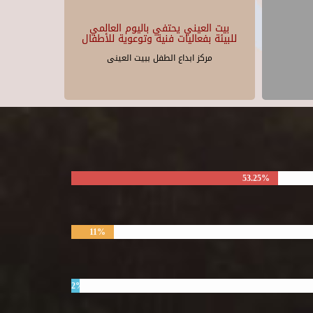
بيت العيني يحتفي باليوم العالمي
للبيئة بفعاليات فنية وتوعوية للأطفال
مركز ابداع الطفل ببيت العينى
53.25%
11%
2%