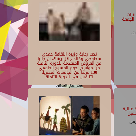
تراث
الجمعة
رى
تحت رعاية وزيرة الثقافة حمدي
سطوحي وخالد جلال يشهدان جانبا
من العروض المتقدمة للدورة الثامنة
من مواسم نجوم المسرح الجامعي
130 عرضًا من الجامعات المصرية
تتنافس في الدورة الثامنة
مركز ابداع القاهرة
غنائية
قبل
يمى