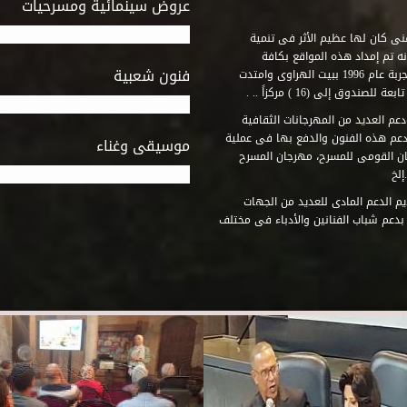
عروض سينمائية ومسرحيات
فنى كان لها عظيم الأثر فى تنمية
ه تم إمداد هذه المواقع بكافة
فنون شعبية
المتطلبات التى تكفل لها أداء دورها الثقافى والفنى. وقد بدأت التجربة عام 1996 ببيت الهراوى وامتدت
وق إلى (16 ) مركزاً .. .
عم العديد من المهرجانات الثقافية
دعم هذه الفنون والدفع بها فى عملية
موسيقى وغناء
جان القومى للمسرح، مهرجان المسرح
إلخ
م الدعم المادى للعديد من الجهات
 بدعم شباب الفنانين والأدباء فى مختلف