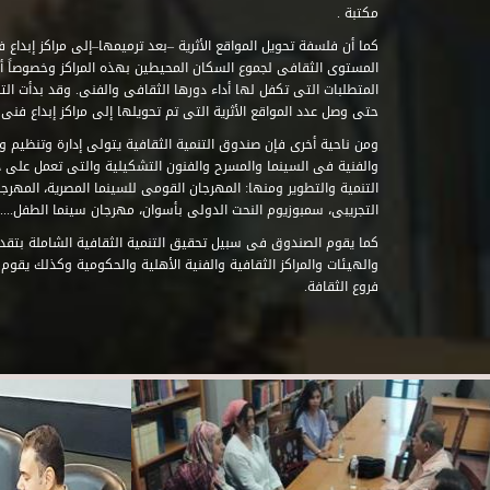
مكتبة .
كما أن فلسفة تحويل المواقع الأثرية –بعد ترميمها–إلى مراكز إبداع 
المستوى الثقافى لجموع السكان المحيطين بهذه المراكز وخصوصاً أن
حتى وصل عدد المواقع الأثرية التى تم تحويلها إلى مراكز إبداع فنى تابعة للصند
ومن ناحية أخرى فإن صندوق التنمية الثقافية يتولى إدارة وتنظيم ود
والفنية فى السينما والمسرح والفنون التشكيلية والتى تعمل على 
التنمية والتطوير ومنها: المهرجان القومى للسينما المصرية، المهر
التجريبى، سمبوزيوم النحت الدولى بأسوان، مهرجان سينما الطفل.....
كما يقوم الصندوق فى سبيل تحقيق التنمية الثقافية الشاملة بتقدي
والهيئات والمراكز الثقافية والفنية الأهلية والحكومية وكذلك يقوم
فروع الثقافة.