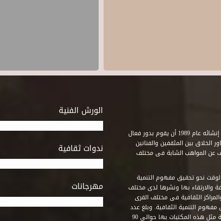
الورش الفنية
استطاع صندوق التنمية الثقافية على مدى خمسة وثلاثون عاماً منذ إنشائه عام 1989 أن يقوم بدور فعال
ر الخلاق بين المثقفين والفنانين
ندوات ثقافية
ف عن المواهب الشابة فى مختلف
وقت نحو تحقيق مفهوم التنمية
مهرجانات
ة والارتقاء بها ونشرها لدى مختلف
لمراكز الثقافية فى مختلف القرى
مفهوم التنمية الثقافية. وبلغ عدد
المكتبات التى أنشأها الصندوق فى أماكن لم يكن من المتصور إقامة مثل هذه المكتبات بها حوالى 90