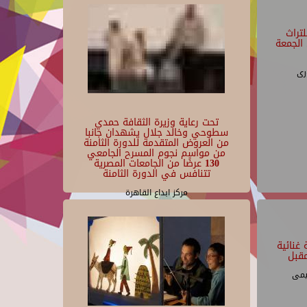
تراث
الجمعة
رى
تحت رعاية وزيرة الثقافة حمدي
سطوحي وخالد جلال يشهدان جانبا
من العروض المتقدمة للدورة الثامنة
من مواسم نجوم المسرح الجامعي
130 عرضًا من الجامعات المصرية
تتنافس في الدورة الثامنة
مركز ابداع القاهرة
غنائية
قبل
يمى