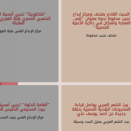
السبت القادم بمتحف ومركز إبداع
"فلكلوريتا" تحيي أمسية لل
نجيب محفوظ ندوة بعنوان "نغم..
الشعبي المصري بقبة الغوري 
العمارة والمكان في ذاكرة الأغنية
المقبلة
المصرية"
مركز الإبداع الفنى بقبة الغو
متحف نجيب محفوظ
بيت الشعر العربي يواصل قراءة
"أنغامنا الحلوة" تحيي أمسية 
المشروعات النقدية المصرية بحلقة
ببيت السحيمي الخميس الم
جديدة عن أحمد يوسف علي
مركز الإبداع الفنى ببيت السح
بيت الشعر العربي بمنزل الست وسيلة