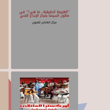
"الهزيمة الحقيقية.. ما هي؟" في
صالون السينما بمركز الإبداع الفني
مركز الهناجر للفنون