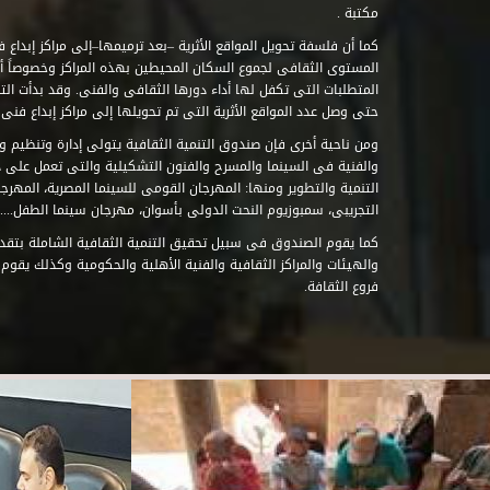
مكتبة .
كما أن فلسفة تحويل المواقع الأثرية –بعد ترميمها–إلى مراكز إبداع 
المستوى الثقافى لجموع السكان المحيطين بهذه المراكز وخصوصاً أن
حتى وصل عدد المواقع الأثرية التى تم تحويلها إلى مراكز إبداع فنى تابعة للصند
ومن ناحية أخرى فإن صندوق التنمية الثقافية يتولى إدارة وتنظيم ود
والفنية فى السينما والمسرح والفنون التشكيلية والتى تعمل على 
التنمية والتطوير ومنها: المهرجان القومى للسينما المصرية، المهر
التجريبى، سمبوزيوم النحت الدولى بأسوان، مهرجان سينما الطفل.....
كما يقوم الصندوق فى سبيل تحقيق التنمية الثقافية الشاملة بتقدي
والهيئات والمراكز الثقافية والفنية الأهلية والحكومية وكذلك يقوم
فروع الثقافة.