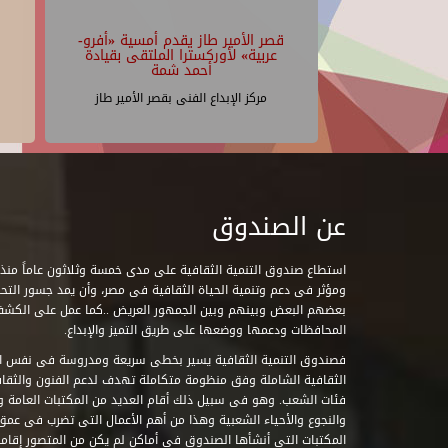
قصر الأمير طاز يقدم أمسية «أفرو-
عربية» لأوركسترا الملتقى بقيادة
أحمد شمة
مركز الإبداع الفنى بقصر الأمير طاز
عن الصندوق
ومؤثر فى دعم وتنمية الحياة الثقافية فى مصر، وأن يمد جسور التحاو
بعضهم البعض وبينهم وبين الجمهور العريض ..كما عمل على الكش
المحافظات ودعمها ووضعها على طريق التميز والإبداع.
فصندوق التنمية الثقافية يسير بخطى سريعة ومدروسة فى نفس ال
الثقافية الشاملة وفق منظومة متكاملة تهدف لدعم الفنون والثقاف
فئات الشعب. وهو فى سبيل ذلك أقام العديد من المكتبات العامة وا
والنجوع والأحياء الشعبية وهذا من أهم الأعمال التى تضرب فى عمق 