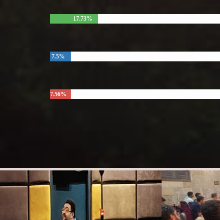
17.73%
7.5%
7.56%