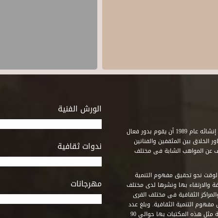
الورش الفنية
استطاع صندوق التنمية الثقافية على مدى خمسة وثلاثون عاماً منذ إنشائه عام 1989 أن يقوم بدور فعال
ر الخلاق بين المثقفين والفنانين
ندوات ثقافية
ف عن المواهب الشابة فى مختلف
وقت نحو تحقيق مفهوم التنمية
مهرجانات
ة والارتقاء بها ونشرها لدى مختلف
لمراكز الثقافية فى مختلف القرى
مفهوم التنمية الثقافية. وبلغ عدد
المكتبات التى أنشأها الصندوق فى أماكن لم يكن من المتصور إقامة مثل هذه المكتبات بها حوالى 90