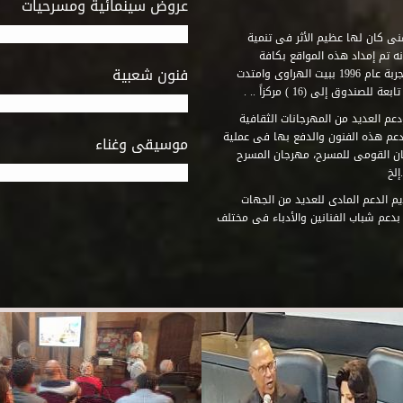
عروض سينمائية ومسرحيات
فنى كان لها عظيم الأثر فى تنمية
ه تم إمداد هذه المواقع بكافة
فنون شعبية
المتطلبات التى تكفل لها أداء دورها الثقافى والفنى. وقد بدأت التجربة عام 1996 ببيت الهراوى وامتدت
وق إلى (16 ) مركزاً .. .
عم العديد من المهرجانات الثقافية
دعم هذه الفنون والدفع بها فى عملية
موسيقى وغناء
جان القومى للمسرح، مهرجان المسرح
إلخ
م الدعم المادى للعديد من الجهات
 بدعم شباب الفنانين والأدباء فى مختلف