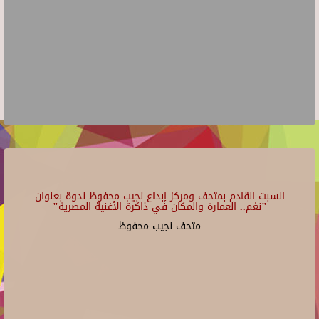
السبت القادم بمتحف ومركز إبداع نجيب محفوظ ندوة بعنوان
"نغم.. العمارة والمكان في ذاكرة الأغنية المصرية"
متحف نجيب محفوظ