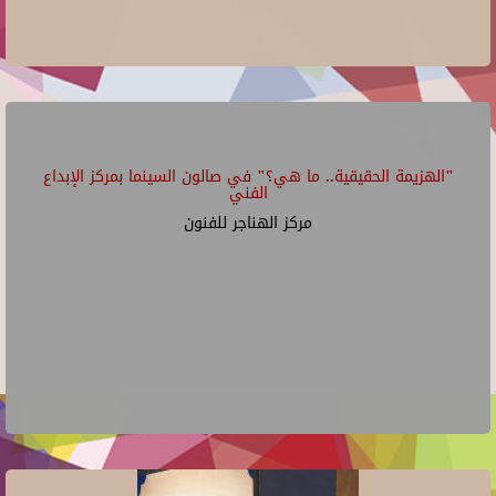
"الهزيمة الحقيقية.. ما هي؟" في صالون السينما بمركز الإبداع
الفني
مركز الهناجر للفنون