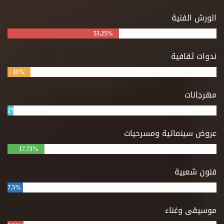
الورش الفنية
53.25%
ندوات ثقافية
11%
مهرجانات
2%
عروض سينمائية ومسرحيات
17.73%
فنون شعبية
7.5%
موسيقى وغناء