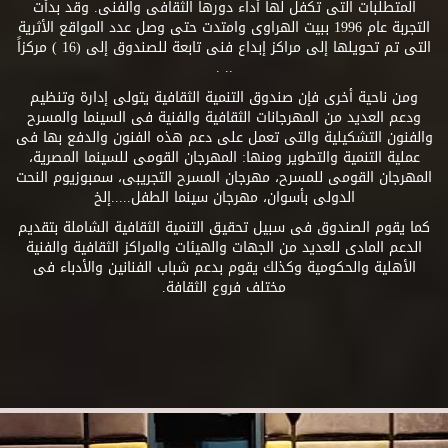
المتطلبات التى تكفل لها أداء دورها الثقافى والفنى. وقد بدأت
التجربة عام 1996 ببيت الهراوى وامتدت حتى وصل عدد المواقع الأثرية
التى تم تحويلها إلى مراكز إبداع فنى تابعة للصندوق إلى (16 ) مركزاً
.. .
ومن ناحية أخرى فإن صندوق التنمية الثقافية يتولى إدارة وتنظيم
ودعم العديد من المهرجانات الثقافية والفنية فى السينما والمسرح
والفنون التشكيلية والتى تعمل على دعم هذه الفنون والدفع بها فى
عملية التنمية والتطوير ومنها: المهرجان القومى للسينما المصرية،
المهرجان القومى للمسرح، مهرجان المسرح التجريبى، سمبوزيوم النحت
الدولى بأسوان، مهرجان سينما الطفل.....إلخ
كما يقوم الصندوق فى سبيل تحقيق التنمية الثقافية الشاملة بتقديم
الدعم المادى للعديد من الجهات والهيئات والمراكز الثقافية والفنية
الأهلية والحكومية وكذلك يقوم بدعم شباب الفنانين والأدباء فى
مختلف فروع الثقافة.