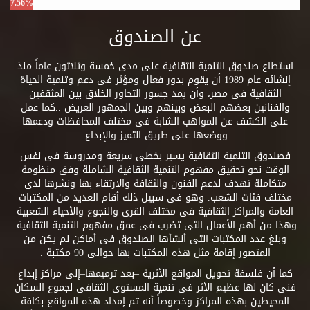
7.56%
عن الصندوق
استطاع صندوق التنمية الثقافية على مدى خمسة وثلاثون عاماً منذ
إنشائه عام 1989 أن يقوم بدور فعال ومؤثر فى دعم وتنمية الحياة
الثقافية فى مصر، وأن يمد جسور التحاور الخلاق بين المثقفين
والفنانين بعضهم البعض وبينهم وبين الجمهور العريض ..كما عمل
على الكشف عن المواهب الشابة فى مختلف المحافظات ودعمها
ووضعها على طريق التميز والإبداع.
فصندوق التنمية الثقافية يسير بخطى سريعة ومدروسة فى نفس
الوقت نحو تحقيق مفهوم التنمية الثقافية الشاملة وفق منظومة
متكاملة تهدف لدعم الفنون والثقافة والارتقاء بها ونشرها لدى
مختلف فئات الشعب. وهو فى سبيل ذلك أقام العديد من المكتبات
العامة والمراكز الثقافية فى مختلف القرى والنجوع والأحياء الشعبية
وهذا من أهم الأعمال التى تضرب فى عمق مفهوم التنمية الثقافية.
وبلغ عدد المكتبات التى أنشأها الصندوق فى أماكن لم يكن من
المتصور إقامة مثل هذه المكتبات بها حوالى 90 مكتبة .
كما أن فلسفة تحويل المواقع الأثرية –بعد ترميمها–إلى مراكز إبداع
فنى كان لها عظيم الأثر فى تنمية المستوى الثقافى لجموع السكان
المحيطين بهذه المراكز وخصوصاً أنه تم إمداد هذه المواقع بكافة