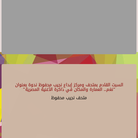
السبت القادم بمتحف ومركز إبداع نجيب محفوظ ندوة بعنوان
"نغم.. العمارة والمكان في ذاكرة الأغنية المصرية"
متحف نجيب محفوظ