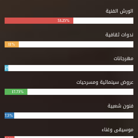
الورش الفنية
53.25%
ندوات ثقافية
11%
مهرجانات
2%
عروض سينمائية ومسرحيات
17.73%
فنون شعبية
7.5%
موسيقى وغناء