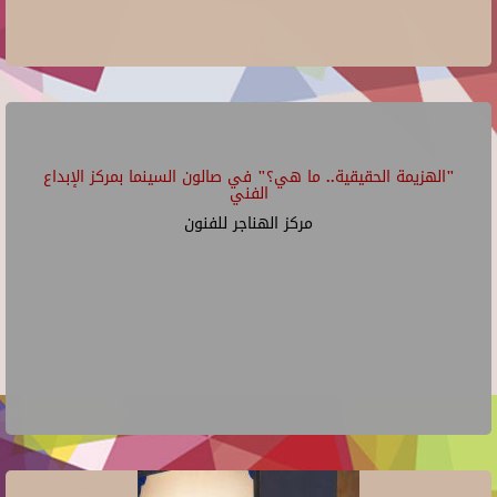
"الهزيمة الحقيقية.. ما هي؟" في صالون السينما بمركز الإبداع
الفني
مركز الهناجر للفنون