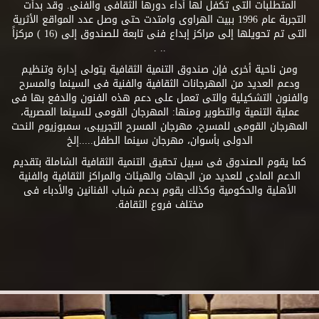
المتطلبات التى تكفل لها أداء دورها الثقافى والفنى. وقد بدأت
التجربة عام 1996 ببيت الهراوى وامتدت حتى وصل عدد المواقع الأثرية
التى تم تحويلها إلى مراكز إبداع فنى تابعة للصندوق إلى (16 ) مركزاً
.. .
ومن ناحية أخرى فإن صندوق التنمية الثقافية يتولى إدارة وتنظيم
ودعم العديد من المهرجانات الثقافية والفنية فى السينما والمسرح
والفنون التشكيلية والتى تعمل على دعم هذه الفنون والدفع بها فى
عملية التنمية والتطوير ومنها: المهرجان القومى للسينما المصرية،
المهرجان القومى للمسرح، مهرجان المسرح التجريبى، سمبوزيوم النحت
الدولى بأسوان، مهرجان سينما الطفل.....إلخ
كما يقوم الصندوق فى سبيل تحقيق التنمية الثقافية الشاملة بتقديم
الدعم المادى للعديد من الجهات والهيئات والمراكز الثقافية والفنية
الأهلية والحكومية وكذلك يقوم بدعم شباب الفنانين والأدباء فى
مختلف فروع الثقافة.