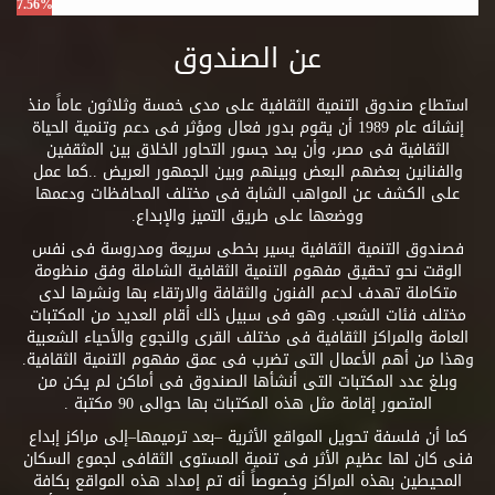
7.56%
عن الصندوق
استطاع صندوق التنمية الثقافية على مدى خمسة وثلاثون عاماً منذ
إنشائه عام 1989 أن يقوم بدور فعال ومؤثر فى دعم وتنمية الحياة
الثقافية فى مصر، وأن يمد جسور التحاور الخلاق بين المثقفين
والفنانين بعضهم البعض وبينهم وبين الجمهور العريض ..كما عمل
على الكشف عن المواهب الشابة فى مختلف المحافظات ودعمها
ووضعها على طريق التميز والإبداع.
فصندوق التنمية الثقافية يسير بخطى سريعة ومدروسة فى نفس
الوقت نحو تحقيق مفهوم التنمية الثقافية الشاملة وفق منظومة
متكاملة تهدف لدعم الفنون والثقافة والارتقاء بها ونشرها لدى
مختلف فئات الشعب. وهو فى سبيل ذلك أقام العديد من المكتبات
العامة والمراكز الثقافية فى مختلف القرى والنجوع والأحياء الشعبية
وهذا من أهم الأعمال التى تضرب فى عمق مفهوم التنمية الثقافية.
وبلغ عدد المكتبات التى أنشأها الصندوق فى أماكن لم يكن من
المتصور إقامة مثل هذه المكتبات بها حوالى 90 مكتبة .
كما أن فلسفة تحويل المواقع الأثرية –بعد ترميمها–إلى مراكز إبداع
فنى كان لها عظيم الأثر فى تنمية المستوى الثقافى لجموع السكان
المحيطين بهذه المراكز وخصوصاً أنه تم إمداد هذه المواقع بكافة