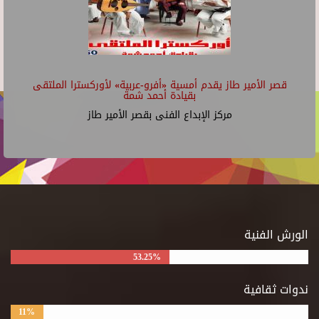
قصر الأمير طاز يقدم أمسية «أفرو-عربية» لأوركسترا الملتقى
بقيادة أحمد شمة
مركز الإبداع الفنى بقصر الأمير طاز
الورش الفنية
53.25%
ندوات ثقافية
11%