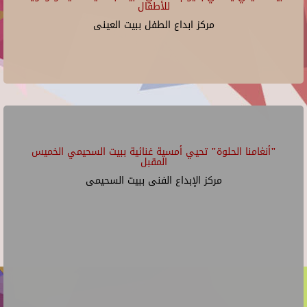
للأطفال
مركز ابداع الطفل ببيت العينى
"أنغامنا الحلوة" تحيي أمسية غنائية ببيت السحيمي الخميس
المقبل
مركز الإبداع الفنى ببيت السحيمى