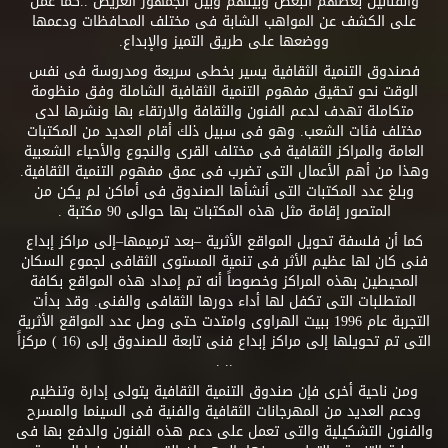
والفنانين بعضهم البعض وبينهم وبين الجمهور العريض ..كما عمل
على الكشف عن المواهب الشابة فى مختلف المحافظات ودعمها
ووضعها على طريق التميز والإبداع.
فصندوق التنمية الثقافية يسير بخطى سريعة ومدروسة فى نفس
الوقت نحو تحقيق مفهوم التنمية الثقافية الشاملة وفق منظومة
متكاملة تهدف لدعم الفنون والثقافة والارتقاء بها ونشرها لدى
مختلف فئات الشعب. وهو فى سبيل ذلك أقام العديد من المكتبات
العامة والمراكز الثقافية فى مختلف القرى والنجوع والأحياء الشعبية
وهذا من أهم الأعمال التى تضرب فى عمق مفهوم التنمية الثقافية.
وبلغ عدد المكتبات التى أنشأها الصندوق فى أماكن لم يكن من
المتصور إقامة مثل هذه المكتبات بها حوالى 90 مكتبة .
كما أن فلسفة تحويل المواقع الأثرية –بعد ترميمها–إلى مراكز إبداع
فنى كان لها عظيم الأثر فى تنمية المستوى الثقافى لجموع السكان
المحيطين بهذه المراكز وخصوصاً أنه تم إمداد هذه المواقع بكافة
المتطلبات التى تكفل لها أداء دورها الثقافى والفنى. وقد بدأت
التجربة عام 1996 ببيت الهراوى وامتدت حتى وصل عدد المواقع الأثرية
التى تم تحويلها إلى مراكز إبداع فنى تابعة للصندوق إلى (16 ) مركزاً
.. .
ومن ناحية أخرى فإن صندوق التنمية الثقافية يتولى إدارة وتنظيم
ودعم العديد من المهرجانات الثقافية والفنية فى السينما والمسرح
والفنون التشكيلية والتى تعمل على دعم هذه الفنون والدفع بها فى