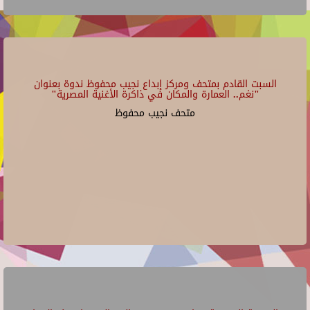
السبت القادم بمتحف ومركز إبداع نجيب محفوظ ندوة بعنوان
"نغم.. العمارة والمكان في ذاكرة الأغنية المصرية"
متحف نجيب محفوظ