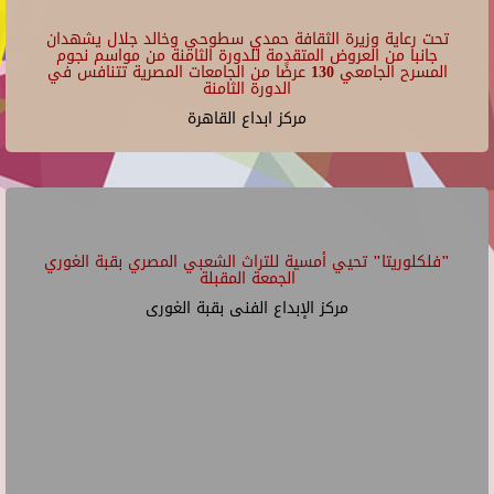
تحت رعاية وزيرة الثقافة حمدي سطوحي وخالد جلال يشهدان
جانبا من العروض المتقدمة للدورة الثامنة من مواسم نجوم
المسرح الجامعي 130 عرضًا من الجامعات المصرية تتنافس في
الدورة الثامنة
مركز ابداع القاهرة
"فلكلوريتا" تحيي أمسية للتراث الشعبي المصري بقبة الغوري
الجمعة المقبلة
مركز الإبداع الفنى بقبة الغورى