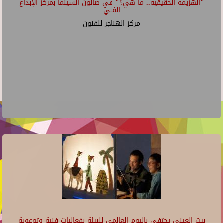
"الهزيمة الحقيقية.. ما هي؟" في صالون السينما بمركز الإبداع
الفني
مركز الهناجر للفنون
بيت العيني يحتفي باليوم العالمي للبيئة بفعاليات فنية وتوعوية