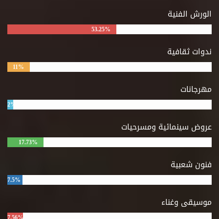
الورش الفنية
53.25%
ندوات ثقافية
11%
مهرجانات
2%
عروض سينمائية ومسرحيات
17.73%
فنون شعبية
7.5%
موسيقى وغناء
7.56%