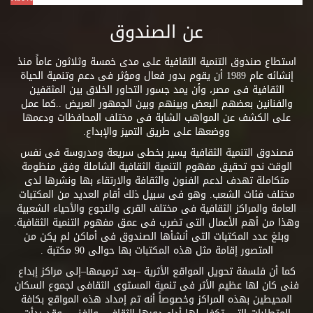
عن الصندوق
استطاع صندوق التنمية الثقافية على مدى خمسة وثلاثون عاماً منذ
إنشائه عام 1989 أن يقوم بدور فعال ومؤثر فى دعم وتنمية الحياة
الثقافية فى مصر، وأن يمد جسور التحاور الخلاق بين المثقفين
والفنانين بعضهم البعض وبينهم وبين الجمهور العريض ..كما عمل
على الكشف عن المواهب الشابة فى مختلف المحافظات ودعمها
ووضعها على طريق التميز والإبداع.
فصندوق التنمية الثقافية يسير بخطى سريعة ومدروسة فى نفس
الوقت نحو تحقيق مفهوم التنمية الثقافية الشاملة وفق منظومة
متكاملة تهدف لدعم الفنون والثقافة والارتقاء بها ونشرها لدى
مختلف فئات الشعب. وهو فى سبيل ذلك أقام العديد من المكتبات
العامة والمراكز الثقافية فى مختلف القرى والنجوع والأحياء الشعبية
وهذا من أهم الأعمال التى تضرب فى عمق مفهوم التنمية الثقافية.
وبلغ عدد المكتبات التى أنشأها الصندوق فى أماكن لم يكن من
المتصور إقامة مثل هذه المكتبات بها حوالى 90 مكتبة .
كما أن فلسفة تحويل المواقع الأثرية –بعد ترميمها–إلى مراكز إبداع
فنى كان لها عظيم الأثر فى تنمية المستوى الثقافى لجموع السكان
المحيطين بهذه المراكز وخصوصاً أنه تم إمداد هذه المواقع بكافة