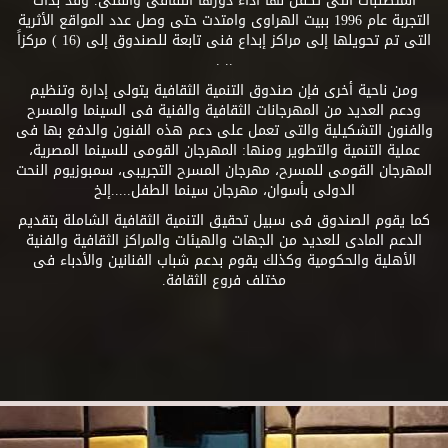
المتطلبات التى تكفل لها أداء دورها الثقافى والفنى. وقد بدأت
التجربة عام 1996 ببيت الهراوى وامتدت حتى وصل عدد المواقع الأثرية
التى تم تحويلها إلى مراكز إبداع فنى تابعة للصندوق إلى (16 ) مركزاً
.. .
ومن ناحية أخرى فإن صندوق التنمية الثقافية يتولى إدارة وتنظيم
ودعم العديد من المهرجانات الثقافية والفنية فى السينما والمسرح
والفنون التشكيلية والتى تعمل على دعم هذه الفنون والدفع بها فى
عملية التنمية والتطوير ومنها: المهرجان القومى للسينما المصرية،
المهرجان القومى للمسرح، مهرجان المسرح التجريبى، سمبوزيوم النحت
الدولى بأسوان، مهرجان سينما الطفل.....إلخ
كما يقوم الصندوق فى سبيل تحقيق التنمية الثقافية الشاملة بتقديم
الدعم المادى للعديد من الجهات والهيئات والمراكز الثقافية والفنية
الأهلية والحكومية وكذلك يقوم بدعم شباب الفنانين والأدباء فى
مختلف فروع الثقافة.