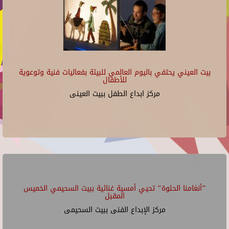
بيت العيني يحتفي باليوم العالمي للبيئة بفعاليات فنية وتوعوية
للأطفال
مركز ابداع الطفل ببيت العينى
"أنغامنا الحلوة" تحيي أمسية غنائية ببيت السحيمي الخميس
المقبل
مركز الإبداع الفنى ببيت السحيمى