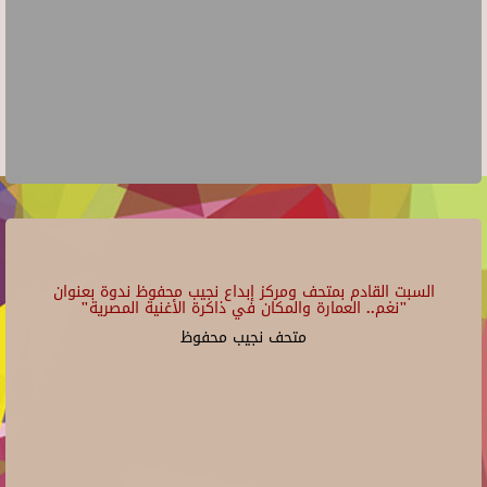
السبت القادم بمتحف ومركز إبداع نجيب محفوظ ندوة بعنوان
"نغم.. العمارة والمكان في ذاكرة الأغنية المصرية"
متحف نجيب محفوظ