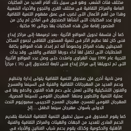
مختلف فئات الشعب. وهو فى سبيل ذلك أقام العديد من المكتبات
العامة والمراكز الثقافية فى مختلف القرى والنجوع والأحياء الشعبية
وهذا من أهم الأعمال التى تضرب فى عمق مفهوم التنمية الثقافية.
وبلغ عدد المكتبات التى أنشأها الصندوق فى أماكن لم يكن من
المتصور إقامة مثل هذه المكتبات بها حوالى 90 مكتبة .
كما أن فلسفة تحويل المواقع الأثرية –بعد ترميمها–إلى مراكز إبداع
فنى كان لها عظيم الأثر فى تنمية المستوى الثقافى لجموع السكان
المحيطين بهذه المراكز وخصوصاً أنه تم إمداد هذه المواقع بكافة
المتطلبات التى تكفل لها أداء دورها الثقافى والفنى. وقد بدأت
التجربة عام 1996 ببيت الهراوى وامتدت حتى وصل عدد المواقع الأثرية
التى تم تحويلها إلى مراكز إبداع فنى تابعة للصندوق إلى (16 ) مركزاً
.. .
ومن ناحية أخرى فإن صندوق التنمية الثقافية يتولى إدارة وتنظيم
ودعم العديد من المهرجانات الثقافية والفنية فى السينما والمسرح
والفنون التشكيلية والتى تعمل على دعم هذه الفنون والدفع بها فى
عملية التنمية والتطوير ومنها: المهرجان القومى للسينما المصرية،
المهرجان القومى للمسرح، مهرجان المسرح التجريبى، سمبوزيوم النحت
الدولى بأسوان، مهرجان سينما الطفل.....إلخ
كما يقوم الصندوق فى سبيل تحقيق التنمية الثقافية الشاملة بتقديم
الدعم المادى للعديد من الجهات والهيئات والمراكز الثقافية والفنية
الأهلية والحكومية وكذلك يقوم بدعم شباب الفنانين والأدباء فى