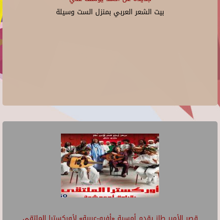
بيت الشعر العربي بمنزل الست وسيلة
قصر الأمير طاز يقدم أمسية «أفرو-عربية» لأوركسترا الملتقى