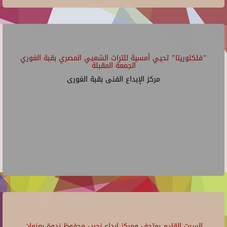
"فلكلوريتا" تحيي أمسية للتراث الشعبي المصري بقبة الغوري
الجمعة المقبلة
مركز الإبداع الفنى بقبة الغورى
السبت القادم بمتحف ومركز إبداع نجيب محفوظ ندوة بعنوان