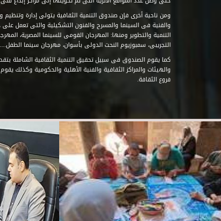
حتى وصل عدد المواقع الأثرية التى تم تحويلها إلى مراكز إبداع فنى تابعة للصند
ومن ناحية أخرى فإن صندوق التنمية الثقافية يتولى إدارة وتنظيم ود
والفنية فى السينما والمسرح والفنون التشكيلية والتى تعمل على 
التنمية والتطوير ومنها: المهرجان القومى للسينما المصرية، المهر
التجريبى، سمبوزيوم النحت الدولى بأسوان، مهرجان سينما الطفل.....
كما يقوم الصندوق فى سبيل تحقيق التنمية الثقافية الشاملة بتقدي
والهيئات والمراكز الثقافية والفنية الأهلية والحكومية وكذلك يقوم
فروع الثقافة.