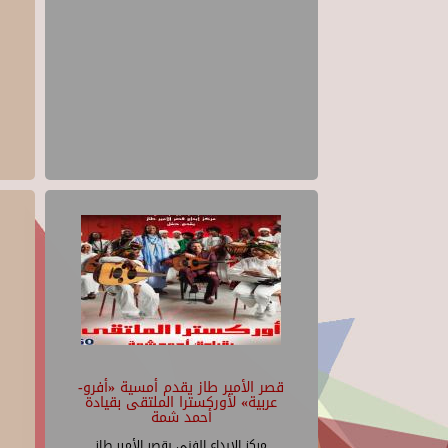
قصر الأمير طاز يقدم أمسية «أفرو-
عربية» لأوركسترا الملتقى بقيادة
أحمد شمة
مركز الإبداع الفنى بقصر الأمير طاز