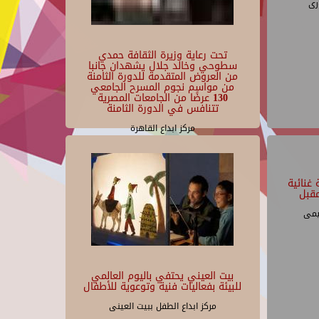
رى
تحت رعاية وزيرة الثقافة حمدي
سطوحي وخالد جلال يشهدان جانبا
من العروض المتقدمة للدورة الثامنة
من مواسم نجوم المسرح الجامعي
130 عرضًا من الجامعات المصرية
تتنافس في الدورة الثامنة
مركز ابداع القاهرة
غنائية
قبل
يمى
بيت العيني يحتفي باليوم العالمي
للبيئة بفعاليات فنية وتوعوية للأطفال
مركز ابداع الطفل ببيت العينى