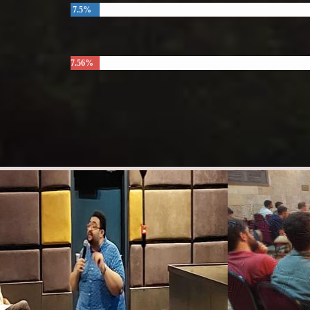
7.5%
7.56%