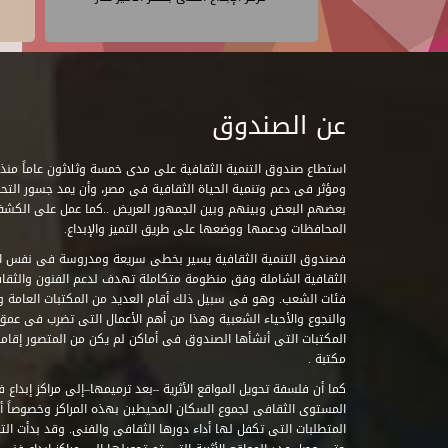
عن الصندوق
ومؤثر فى دعم وتنمية الحياة الثقافية فى مصر، وأن يمد جسور التحاو
بعضهم البعض وبينهم وبين الجمهور العريض ..كما عمل على الكش
المحافظات ودعمها ووضعها على طريق التميز والإبداع.
فصندوق التنمية الثقافية يسير بخطى سريعة ومدروسة فى نفس ال
الثقافية الشاملة وفق منظومة متكاملة تهدف لدعم الفنون والثقاف
فئات الشعب. وهو فى سبيل ذلك أقام العديد من المكتبات العامة وا
والنجوع والأحياء الشعبية وهذا من أهم الأعمال التى تضرب فى عمق 
مكتبة .
كما أن فلسفة تحويل المواقع الأثرية –بعد ترميمها–إلى مراكز إبداع 
المستوى الثقافى لجموع السكان المحيطين بهذه المراكز وخصوصاً أن