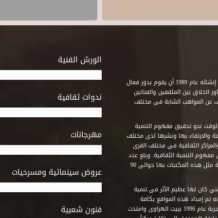
الورش الفنية
استطاع صندوق التنمية الثقافية على مدى خمسة وثلاثون عاماً منذ إنشائه عام 1989 أن يقوم بدور فعال
ر الخلاق بين المثقفين والفنانين
ندوات ثقافية
ف عن المواهب الشابة فى مختلف
وقت نحو تحقيق مفهوم التنمية
مهرجانات
ة والارتقاء بها ونشرها لدى مختلف
لمراكز الثقافية فى مختلف القرى
مفهوم التنمية الثقافية. وبلغ عدد
المكتبات التى أنشأها الصندوق فى أماكن لم يكن من المتصور إقامة مثل هذه المكتبات بها حوالى 90
عروض سينمائية ومسرحيات
فنى كان لها عظيم الأثر فى تنمية
ه تم إمداد هذه المواقع بكافة
فنون شعبية
المتطلبات التى تكفل لها أداء دورها الثقافى والفنى. وقد بدأت التجربة عام 1996 ببيت الهراوى وامتدت