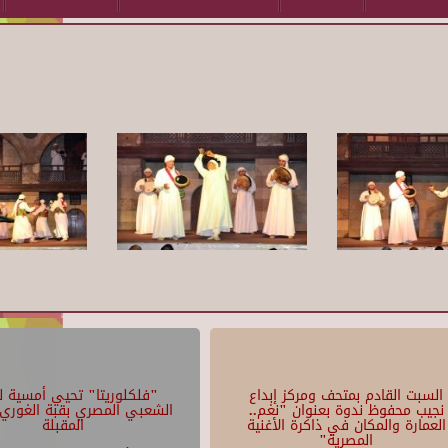
السبت القادم بمتحف ومركز إبداع
"فلكلوريتا" تحيي أمسية لل
نجيب محفوظ ندوة بعنوان "نغم..
الشعبي المصري بقبة الغوري 
العمارة والمكان في ذاكرة الأغنية
المقبلة
المصرية"