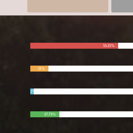
53.25%
11%
2%
17.73%