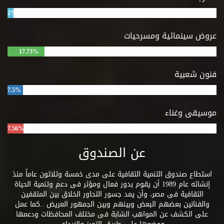
وبين
الموسيقي.
2%
وأفردت حيزاً
واضحاً لاثنين
عروض سينمائية ومسرحيات
من أهم تلك
الطرق هما
17.73%
التحليل
البنائي.
فنون شعبية
وتحليل
"شنكر" وهو
7.5%
جانب لم
تناوله اية
موسيقى وغناء
كتابات عربية
7.56%
حتى الآن.
عن الصندوق
استطاع صندوق التنمية الثقافية على مدى خمسة وثلاثون عاماً منذ
إنشائه عام 1989 أن يقوم بدور فعال ومؤثر فى دعم وتنمية الحياة
الثقافية فى مصر، وأن يمد جسور التحاور الخلاق بين المثقفين
والفنانين بعضهم البعض وبينهم وبين الجمهور العريض ..كما عمل
على الكشف عن المواهب الشابة فى مختلف المحافظات ودعمها