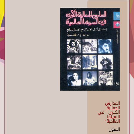
المدارس
الجمالية
الكبرى "في
السينما
العالمية"
الفنون