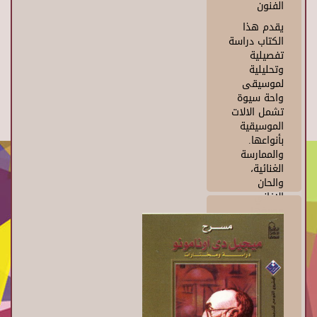
الفنون
يقدم هذا
الكتاب دراسة
تفصيلية
وتحليلية
لموسيقى
واحة سيوة
تشمل الالات
الموسيقية
بأنواعها.
والممارسة
الغنائية،
والحان
الاغاني
وصيغها
الموسيقية
والايقاع. كما
تتناول سلالم
الموسيقي
السيوية.
ومكان
الموسيقى