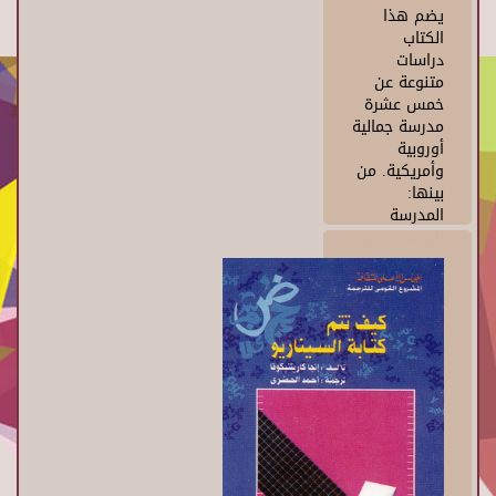
يضم هذا
الكتاب
دراسات
متنوعة عن
خمس عشرة
مدرسة جمالية
أوروبية
وأمريكية. من
بينها:
المدرسة
الروسية في
العشرينيات.
والواقعية
الشعرية
الفرنسية
والسينما
الحرة
البريطانية،
والواقعية
الجديدة
الإيطالية.
والسينما