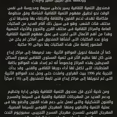
ووضعها على طريق التميز والإبداع.
فصندوق التنمية الثقافية يسير بخطى سريعة ومدروسة فى نفس
الوقت نحو تحقيق مفهوم التنمية الثقافية الشاملة وفق منظومة
متكاملة تهدف لدعم الفنون والثقافة والارتقاء بها ونشرها لدى
مختلف فئات الشعب. وهو فى سبيل ذلك أقام العديد من المكتبات
العامة والمراكز الثقافية فى مختلف القرى والنجوع والأحياء الشعبية
وهذا من أهم الأعمال التى تضرب فى عمق مفهوم التنمية الثقافية.
وبلغ عدد المكتبات التى أنشأها الصندوق فى أماكن لم يكن من
المتصور إقامة مثل هذه المكتبات بها حوالى 90 مكتبة .
كما أن فلسفة تحويل المواقع الأثرية –بعد ترميمها–إلى مراكز إبداع
فنى كان لها عظيم الأثر فى تنمية المستوى الثقافى لجموع السكان
المحيطين بهذه المراكز وخصوصاً أنه تم إمداد هذه المواقع بكافة
المتطلبات التى تكفل لها أداء دورها الثقافى والفنى. وقد بدأت
التجربة عام 1996 ببيت الهراوى وامتدت حتى وصل عدد المواقع الأثرية
التى تم تحويلها إلى مراكز إبداع فنى تابعة للصندوق إلى (16 ) مركزاً
.. .
ومن ناحية أخرى فإن صندوق التنمية الثقافية يتولى إدارة وتنظيم
ودعم العديد من المهرجانات الثقافية والفنية فى السينما والمسرح
والفنون التشكيلية والتى تعمل على دعم هذه الفنون والدفع بها فى
عملية التنمية والتطوير ومنها: المهرجان القومى للسينما المصرية،
المهرجان القومى للمسرح، مهرجان المسرح التجريبى، سمبوزيوم النحت