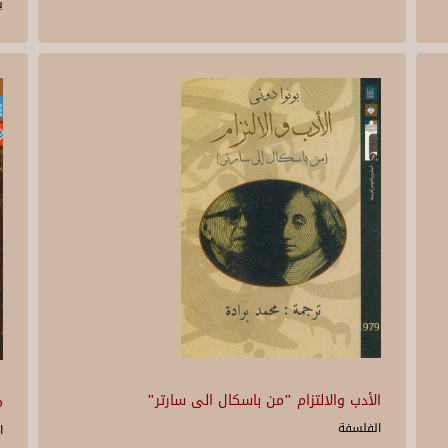
ب
الأدب والالتزام "من باسكال الى سارتر"
م
الفلسفة
ا