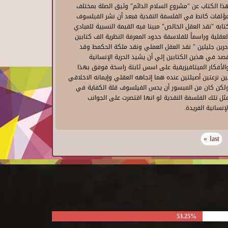
ذا الكتاب عن "مشروع السلام الدائم" وثيق الصلة بمختلف
ؤلفات كانط في الفلسفة النقدية فبعد أن نشر الفيلسوف
تابه "نقد العقل الخالص" مبينا فيه القيمة النسبية للمبادي
لعقلية وراسماً للفلاسفة حدود المعرفة النظرية الف كتابين
حرين جليلين " نقد العقل العملي ونقد ملكة الحكمط وقد
صد في هذين الكتابين إلي أن يشيد الحرية الإنسانية
الأفكار الميتافيزيقية على اسس ثابتة راسخة فوفق بهذا
ين نزعتين أصيلتين عنده هما إتجاهه العقلي وإيمانه الاخلاقي
لكن كان من الميسور أن يحس الفيلسوف قلة الكفاية في
ثل تلك الفلسفة النقدية لو انها اقتصرت على الجوانب
لإنسانية الفريدة.
last »
53.25%