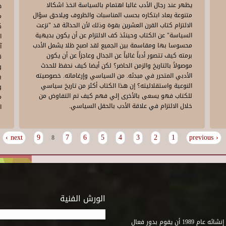
يظهر عند رجال الأدب غالبا اهتمام بالسياسة اتخذ اشكالا
ه
متنوعة يعاد ابتكاره بحسب المناسبات والظروف ويلاحق سؤال
م
الالتزام كتاب القرن العشرين بقوة وذلك لأن الحداثة قد "نزعت
ك
السياسة" عن الكتاب وحينئذ كف الالتزام عن أن يكون بديهية
ا
محسوسا بها ومقاسمة بين الجميع لقد اصبح ظلا يشمل الأدب
آ
برمته كيف تتصور أدباً غالباً عن الجدال وعاجزاً عن أن يكون
ق
موصولاً بالتاريخ والزمن الحاضر؟ لكن أيضا كيف نحفظ للحدث
و
الأدبي المتحرر في مبدئه. من السياسي وإرغاماته. خصوصيته
ب
النوعية واستقلاليته؟ إن هذا الكتاب أكثر من تاريخ سياسي
و
للكتاب فهو يسعى بالأخرى إلي فهم كيف تم التفاوض من
م
خلال الالتزام في علاقة الأدب بالحقل السياسي.
ا
next ›
9
7
6
5
4
3
2
1
‹ previous
8
الورش الفنية
استطاع صندوق التنمية الثقافية على مدى خمسة وثلاثون عاماً منذ إنشائه عام 1989 أن يقوم بدور فعال