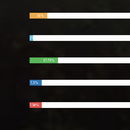
11%
2%
17.73%
7.5%
7.56%