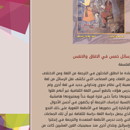
سائل خمس في الافاق والانفس
لفلسفة
ادة ما انطلق الباحثون في الترجمة من اللغة ومن الاختلاف
ين اللغات ومن المصاعب التي تكشف نقل الرسائل من لغة
عينة إلي نظام نحوي وتداولي جديد في لغة أخرى ولم
درس هؤلاء بالطبع أسس اللغة الثقافية غير أنهم ظلوا
نحونها جانباً حتى فترة قريبة جداً ويعتبرونها هامشية
النسبة لدراسات الترجمة أو يكتفون في أحسن الأحوال
الإشارة إلي حضورها في الأنظمة اللغوية على ذلك النحو
لذي يجعل دراسة اللغة دراسة للثقافة غير أن تلك الجماعات
لتي راحت تدرس الأنظمة المتعددة والترجمة في إنجلترا
إسرائيل وبلدان أخرى منذ سبعينيات القرن العشرين كانت من