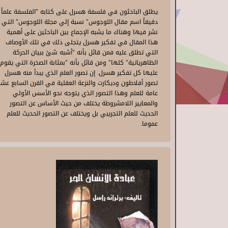
يطلق الباحثون في فلسفة هسرل على كتابه "الفلسفة علماً
دقيقاً اسم مقال اللوجوس" نسبة إلي مجلة اللوجوس" التي
نشر فيها وهناك ما يشبه الإجماع بين الباحثين على أهمية
هذا المقال في تفكير هسرل يتجلى ذلك في تلك الأوصاف
التي تطلق عليه فمن قائل بأنه "أشبه شئ ببيان الحركة
الظاهرياتية" كلها" ومن قائل بأنه "بمثابة الصخرة التي يقوم
عليها كل تفكير هسرل. إن تصور العلم الذي يبدأ منه هسرل
تصور أفلاطون وديكارت والنزعة العقلية في القرن السابع عشر
عامة للعلم وهذا التصور الذي يتوجه نحو الأسس الأولي
والمعايير اللامشروطة يختلف من حيث الأساس عن التصور
الحديث للعلم التجريبي بل ويختلف عن التصور الحديث للعلم
عموما.