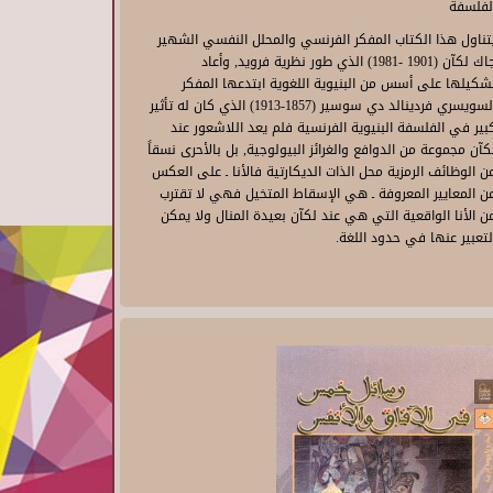
لفلسفة
تناول هذا الكتاب المفكر الفرنسي والمحلل النفسي الشهير
جاك لكآن (1901 -1981) الذي طور نظرية فرويد, وأعاد
شكيلها على أسس من البنيوية اللغوية ابتدعها المفكر
السويسري فردينالد دي سوسير (1857-1913) الذي كان له تأثير
بير في الفلسفة البنيوية الفرنسية فلم يعد اللاشعور عند
كآن مجموعة من الدوافع والغرائز البيولوجية, بل بالأحرى نسقاً
ن الوظائف الرمزية محل الذات الديكارتية فالأنا ـ على العكس
ن المعايير المعروفة ـ هي الإسقاط المتخيل فهي لا تقترب
ن الأنا الواقعية التي هي عند لكآن بعيدة المنال ولا يمكن
لتعبير عنها في حدود اللغة.