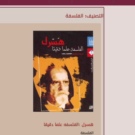
التصنيف: الفلسفة
Pages
هسرل :الفلسفه علما دقيقا
الفلسفة