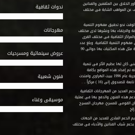
ر الخلاق بين المثقفين والفنانين
ندوات ثقافية
ف عن المواهب الشابة فى مختلف
وقت نحو تحقيق مفهوم التنمية
مهرجانات
ة والارتقاء بها ونشرها لدى مختلف
لمراكز الثقافية فى مختلف القرى
مفهوم التنمية الثقافية. وبلغ عدد
المكتبات التى أنشأها الصندوق فى أماكن لم يكن من المتصور إقامة مثل هذه المكتبات بها حوالى 90
عروض سينمائية ومسرحيات
فنى كان لها عظيم الأثر فى تنمية
ه تم إمداد هذه المواقع بكافة
فنون شعبية
المتطلبات التى تكفل لها أداء دورها الثقافى والفنى. وقد بدأت التجربة عام 1996 ببيت الهراوى وامتدت
وق إلى (16 ) مركزاً .. .
عم العديد من المهرجانات الثقافية
دعم هذه الفنون والدفع بها فى عملية
موسيقى وغناء
جان القومى للمسرح، مهرجان المسرح
إلخ
م الدعم المادى للعديد من الجهات
 بدعم شباب الفنانين والأدباء فى مختلف