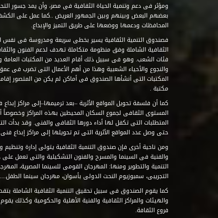
ومؤثر فى دعم وتنمية الحياة الثقافية فى مصر، وأن يمد جسور التحاو
بعضهم البعض وبينهم وبين الجمهور العريض ..كما عمل على الكش
المحافظات ودعمها ووضعها على طريق التميز والإبداع.
فصندوق التنمية الثقافية يسير بخطى سريعة ومدروسة فى نفس ال
الثقافية الشاملة وفق منظومة متكاملة تهدف لدعم الفنون والثقاف
فئات الشعب. وهو فى سبيل ذلك أقام العديد من المكتبات العامة وا
والنجوع والأحياء الشعبية وهذا من أهم الأعمال التى تضرب فى عمق 
مكتبة .
كما أن فلسفة تحويل المواقع الأثرية –بعد ترميمها–إلى مراكز إبداع 
المستوى الثقافى لجموع السكان المحيطين بهذه المراكز وخصوصاً أن
حتى وصل عدد المواقع الأثرية التى تم تحويلها إلى مراكز إبداع فنى تابعة للصند
ومن ناحية أخرى فإن صندوق التنمية الثقافية يتولى إدارة وتنظيم ود
والفنية فى السينما والمسرح والفنون التشكيلية والتى تعمل على 
التنمية والتطوير ومنها: المهرجان القومى للسينما المصرية، المهر
التجريبى، سمبوزيوم النحت الدولى بأسوان، مهرجان سينما الطفل.....
كما يقوم الصندوق فى سبيل تحقيق التنمية الثقافية الشاملة بتقدي
والهيئات والمراكز الثقافية والفنية الأهلية والحكومية وكذلك يقوم
فروع الثقافة.