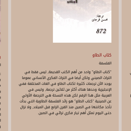
كتاب الطاو
ر
الفلسفة
ا
"كتاب الطاو" واحد من أهم الكتب القديمة, ليس فقط في
ع
التراث الصيني ولكن أيضا في التراث الفكري الأنساني عموما
ب
يوجد الآن ترجمات كثيرة لكتاب الطاو في الغات المختلفة ففي
م
الإنجليزية وحدها هناك أكثر من ثلاثين ترجمة, وليس في
ي
العربية مثل هذا الرقم لكن هذه النسخة هي الترجمة الأولي
ي
عن الصينية "كتاب الطاو" هو رائد الفلسفة الطاوية التي بدأت
ب
تأخذ مكانتها في الصين منذ القرن الرابع قبل الميلاد, ولا تزال
ب
حتى اليوم تمثل أهم تيار فكري تراثي في الصين.
ا
ا
و