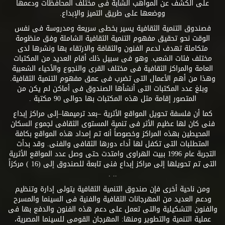
ديفيد هيوم.
على الكشف عن المواهب الشابة فى مختلف المحافظات ودعمها
ووضعها على طريق التميز والإبداع.
فصندوق التنمية الثقافية يسير بخطى سريعة ومدروسة فى نفس
الوقت نحو تحقيق مفهوم التنمية الثقافية الشاملة وفق منظومة
متكاملة تهدف لدعم الفنون والثقافة والارتقاء بها ونشرها لدى
مختلف فئات الشعب. وهو فى سبيل ذلك أقام العديد من المكتبات
العامة والمراكز الثقافية فى مختلف القرى والنجوع والأحياء الشعبية
وهذا من أهم الأعمال التى تضرب فى عمق مفهوم التنمية الثقافية.
وبلغ عدد المكتبات التى أنشأها الصندوق فى أماكن لم يكن من
المتصور إقامة مثل هذه المكتبات بها حوالى 90 مكتبة .
كما أن فلسفة تحويل المواقع الأثرية –بعد ترميمها–إلى مراكز إبداع
فنى كان لها عظيم الأثر فى تنمية المستوى الثقافى لجموع السكان
المحيطين بهذه المراكز وخصوصاً أنه تم إمداد هذه المواقع بكافة
المتطلبات التى تكفل لها أداء دورها الثقافى والفنى. وقد بدأت
التجربة عام 1996 ببيت الهراوى وامتدت حتى وصل عدد المواقع الأثرية
التى تم تحويلها إلى مراكز إبداع فنى تابعة للصندوق إلى (16 ) مركزاً
.. .
ومن ناحية أخرى فإن صندوق التنمية الثقافية يتولى إدارة وتنظيم
ودعم العديد من المهرجانات الثقافية والفنية فى السينما والمسرح
والفنون التشكيلية والتى تعمل على دعم هذه الفنون والدفع بها فى
عملية التنمية والتطوير ومنها: المهرجان القومى للسينما المصرية،