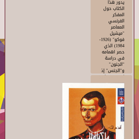
يدور هذا
الكتاب حول
المفكر
الفرنسي
المعاصر
"ميشيل
فوكو" (1926-
1984) الذي
حصر اهمامه
في دراسة
"الجنون"
و"الجنس" إذ
إنه درس تاريخ
الجنون في
كتابه
"الحضارة
والجنون"
وفي غيره من
البحوث التي
حاول فيها أن
يصل إلي
"نقطة الصفر"
في مجرى