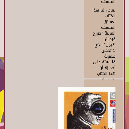
الفلسفة
يعرض لنا هذا
الكتاب
لعملاق
الفلسفة
الغربية "جورج
فردرش
هيجل" الذي
لا تخفى
صعوبة
فلسفتة على
أحد إلا أن
هذا الكتاب
يعرض لنا
فلسفته كلها
بطريقة غاية
في الوضوح
والتبسيط بل
إنه يعرض
للاحداث
المهمة في
حياته بنفس