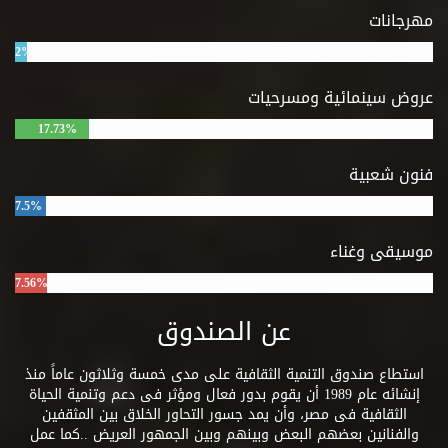
الأفلاطوني
مهرجانات
واستمدوا منه
التفسير
2%
الروحي
والديني
عروض سينمائية ومسرحيات
للواقع
17.73%
وينتقل بعد
ذلك إلي جون
لوك وتاسيسه
فنون شعبية
للمذهب
7.5%
التجريبي ثم
روبرت بويل
موسيقى وغناء
وإسحق نيوتن
ثم صموئيل
7.56%
كلارك
والاسقف
عن الصندوق
بطلر. ويقف
عند الأسقف
باركلي ويختم
استطاع صندوق التنمية الثقافية على مدى خمسة وثلاثون عاماً منذ
عمله بدراسة
إنشائه عام 1989 أن يقوم بدور فعال ومؤثر فى دعم وتنمية الحياة
الفيلسوف
الثقافية فى مصر، وأن يمد جسور التحاور الخلاق بين المثقفين
الإسكتلندي
والفنانين بعضهم البعض وبينهم وبين الجمهور العريض ..كما عمل